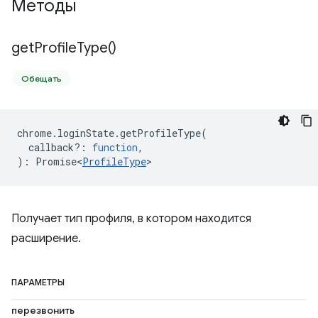
Методы
get
Profile
Type(
)
Обещать
chrome
.
loginState
.
getProfileType
(
callback?
:
function
,
)
:
Promise<
ProfileType
>
Получает тип профиля, в котором находится
расширение.
ПАРАМЕТРЫ
перезвонить