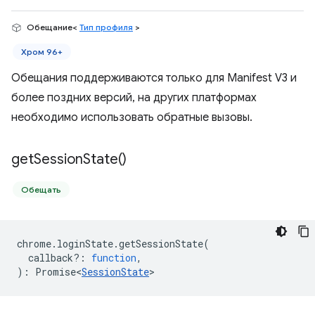
Обещание<
Тип профиля
>
Хром 96+
Обещания поддерживаются только для Manifest V3 и
более поздних версий, на других платформах
необходимо использовать обратные вызовы.
get
Session
State(
)
Обещать
chrome
.
loginState
.
getSessionState
(
callback?
:
function
,
)
:
Promise<
SessionState
>