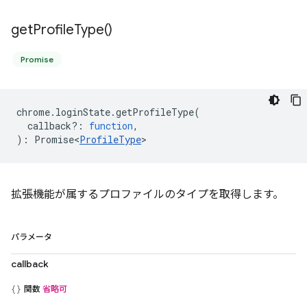
get
Profile
Type(
)
Promise
chrome
.
loginState
.
getProfileType
(
callback?
:
function
,
)
:
Promise<
ProfileType
>
拡張機能が属するプロファイルのタイプを取得します。
パラメータ
callback
関数
省略可