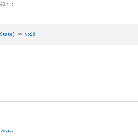
如下：
State
) =>
void
nState
>