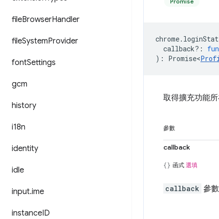
Promise
file
Browser
Handler
chrome
.
loginStat
file
System
Provider
callback?
:
fun
)
:
Promise<
Prof
font
Settings
gcm
取得擴充功能所
history
i18n
參數
callback
identity
函式
選填
idle
callback
參數
input
.
ime
instance
ID