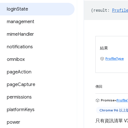
login
State
(
result
:
Profil
management
mime
Handler
notifications
結果
ProfileType
omnibox
page
Action
page
Capture
傳回
permissions
Promise<
Profil
platform
Keys
Chrome 96 以
只有資訊清單 V
power