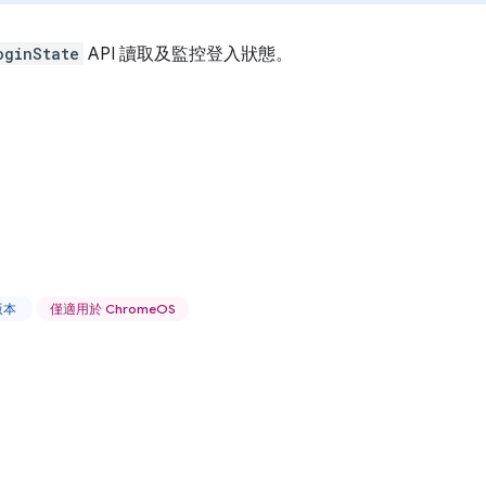
oginState
API 讀取及監控登入狀態。
上版本
僅適用於 ChromeOS