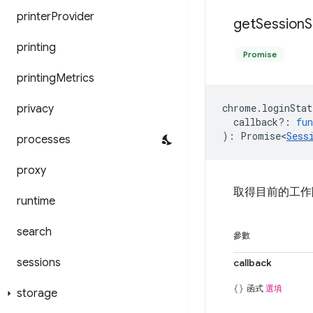
printer
Provider
get
Session
S
printing
Promise
printing
Metrics
chrome
.
loginStat
privacy
callback?
:
fun
)
:
Promise<
Sess
processes
proxy
取得目前的工作
runtime
search
參數
sessions
callback
函式
選填
storage