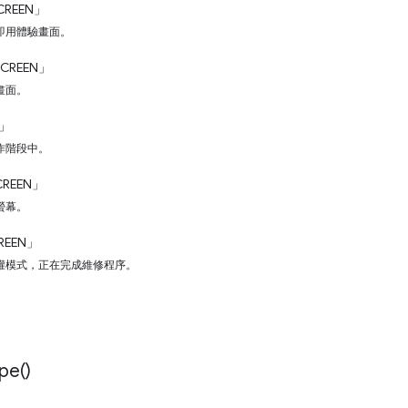
CREEN」
即用體驗畫面。
SCREEN」
畫面。
N」
作階段中。
CREEN」
螢幕。
REEN」
權模式，正在完成維修程序。
pe(
)