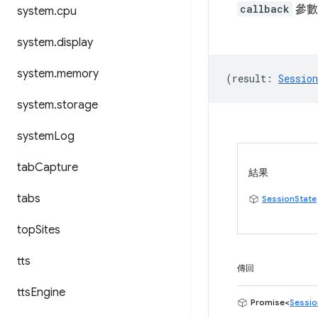
callback
參數
system
.
cpu
system
.
display
system
.
memory
(
result
:
Session
system
.
storage
system
Log
tab
Capture
結果
tabs
SessionState
top
Sites
tts
傳回
tts
Engine
Promise<
Sessio