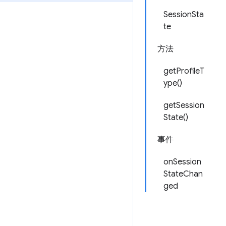
SessionSta
te
方法
getProfileT
ype()
getSession
State()
事件
onSession
StateChan
ged