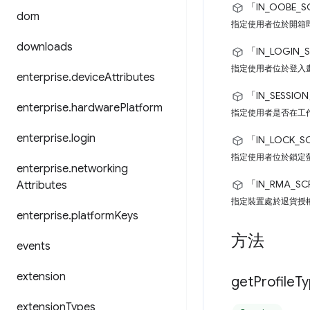
「IN_OOBE_S
dom
指定使用者位於開箱
downloads
「IN_LOGIN_
指定使用者位於登入
enterprise
.
device
Attributes
「IN_SESSIO
enterprise
.
hardware
Platform
指定使用者是否在工
enterprise
.
login
「IN_LOCK_S
指定使用者位於鎖定
enterprise
.
networking
「IN_RMA_SC
Attributes
指定裝置處於退貨授
enterprise
.
platform
Keys
方法
events
extension
get
Profile
Ty
extension
Types