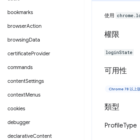
bookmarks
使用
chrome.l
browser
Action
權限
browsing
Data
loginState
certificate
Provider
commands
可用性
content
Settings
Chrome 78 以
context
Menus
類型
cookies
debugger
Profile
Type
declarative
Content