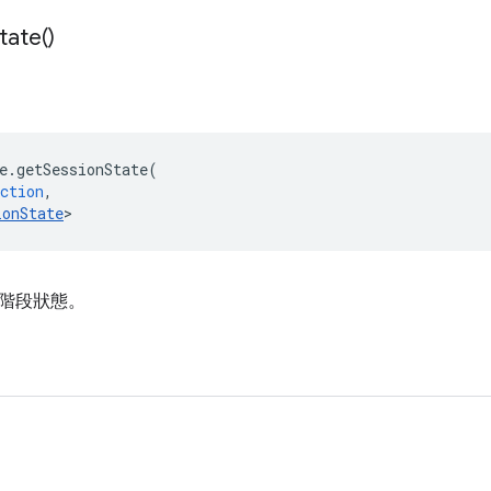
tate(
)
e
.
getSessionState
(
ction
,
ionState
>
階段狀態。