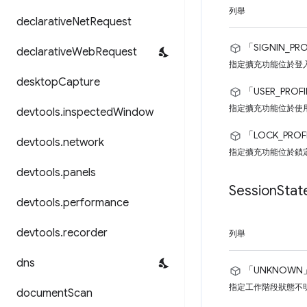
列舉
declarative
Net
Request
「SIGNIN_PRO
declarative
Web
Request
指定擴充功能位於登
desktop
Capture
「USER_PROF
指定擴充功能位於使
devtools
.
inspected
Window
「LOCK_PROF
devtools
.
network
指定擴充功能位於鎖
devtools
.
panels
Session
Stat
devtools
.
performance
devtools
.
recorder
列舉
dns
「UNKNOWN
指定工作階段狀態不
document
Scan