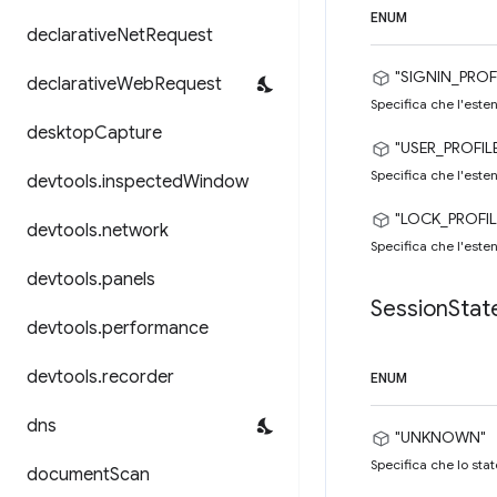
ENUM
declarative
Net
Request
"SIGNIN_PROF
declarative
Web
Request
Specifica che l'esten
desktop
Capture
"USER_PROFIL
Specifica che l'esten
devtools
.
inspected
Window
"LOCK_PROFIL
devtools
.
network
Specifica che l'esten
devtools
.
panels
Session
Stat
devtools
.
performance
devtools
.
recorder
ENUM
dns
"UNKNOWN"
Specifica che lo sta
document
Scan