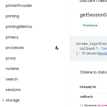
utilizzare i callb
printer
Provider
get
Session
S
printing
Promessa
printing
Metrics
privacy
chrome
.
loginStat
processes
callback?
:
fun
)
:
Promise<
Sess
proxy
runtime
Ottiene lo stato
search
PARAMETRI
sessions
callback
storage
funzione
facolta