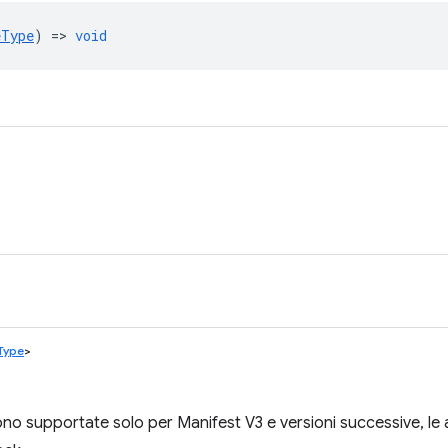
eType
) =>
void
eType
>
o supportate solo per Manifest V3 e versioni successive, le 