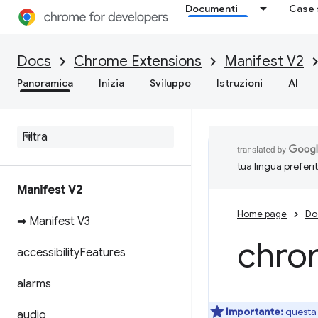
Documenti
Case 
Docs
Chrome Extensions
Manifest V2
Panoramica
Inizia
Sviluppo
Istruzioni
AI
tua lingua preferi
Manifest V2
Home page
Do
➡ Manifest V3
chro
accessibility
Features
alarms
Importante:
questa 
audio