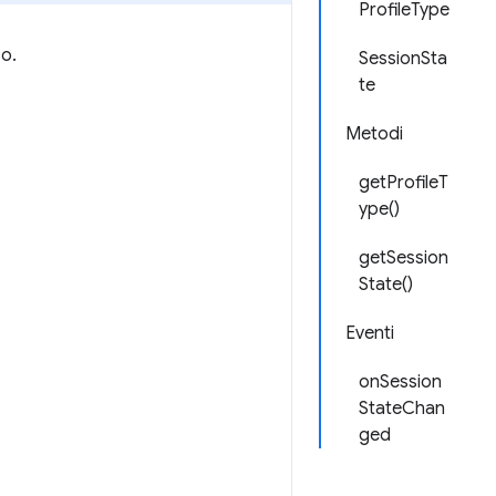
ProfileType
so.
SessionSta
te
Metodi
getProfileT
ype()
getSession
State()
Eventi
onSession
StateChan
ged