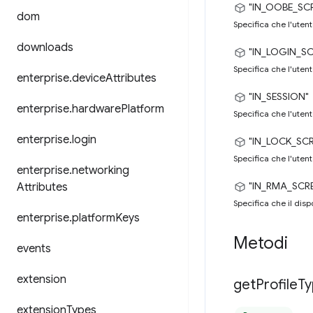
"IN_OOBE_SC
dom
Specifica che l'utent
downloads
"IN_LOGIN_SC
Specifica che l'uten
enterprise
.
device
Attributes
"IN_SESSION"
enterprise
.
hardware
Platform
Specifica che l'utent
enterprise
.
login
"IN_LOCK_SC
Specifica che l'uten
enterprise
.
networking
"IN_RMA_SCR
Attributes
Specifica che il disp
enterprise
.
platform
Keys
Metodi
events
extension
get
Profile
Ty
extension
Types