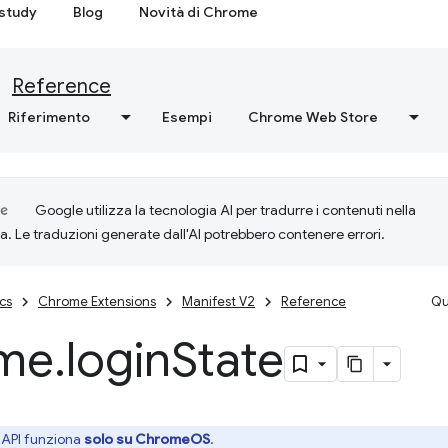
study
Blog
Novità di Chrome
Reference
Riferimento
Esempi
Chrome Web Store
Google utilizza la tecnologia AI per tradurre i contenuti nella
ta. Le traduzioni generate dall'AI potrebbero contenere errori.
cs
Chrome Extensions
Manifest V2
Reference
Qu
me
.
login
State
API funziona
solo su ChromeOS
.