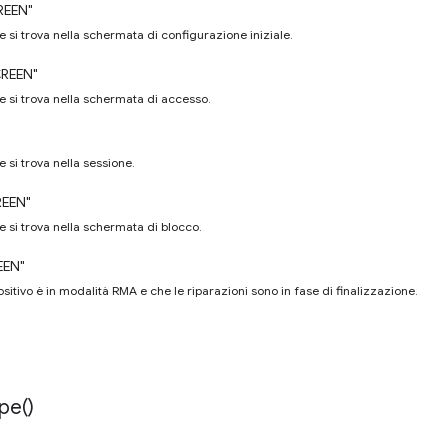
REEN"
e si trova nella schermata di configurazione iniziale.
REEN"
te si trova nella schermata di accesso.
e si trova nella sessione.
REEN"
te si trova nella schermata di blocco.
EEN"
ositivo è in modalità RMA e che le riparazioni sono in fase di finalizzazione.
pe(
)