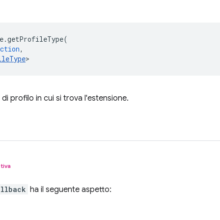
e
.
getProfileType
(
ction
,
ileType
>
di profilo in cui si trova l'estensione.
tiva
allback
ha il seguente aspetto: