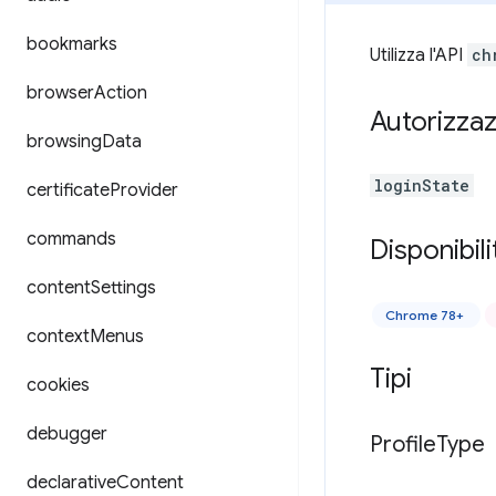
bookmarks
Utilizza l'API
ch
browser
Action
Autorizzaz
browsing
Data
loginState
certificate
Provider
commands
Disponibili
content
Settings
Chrome 78+
context
Menus
Tipi
cookies
debugger
Profile
Type
declarative
Content