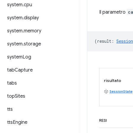
system
.
cpu
Il parametro
c
system
.
display
system
.
memory
(
result
:
Session
system
.
storage
system
Log
tab
Capture
risultato
tabs
SessionState
top
Sites
tts
RESI
tts
Engine