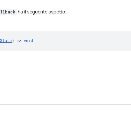
allback
ha il seguente aspetto:
State
) =>
void