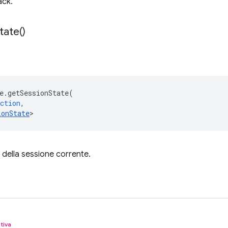
ack.
tate(
)
e
.
getSessionState
(
ction
,
ionState
>
 della sessione corrente.
tiva