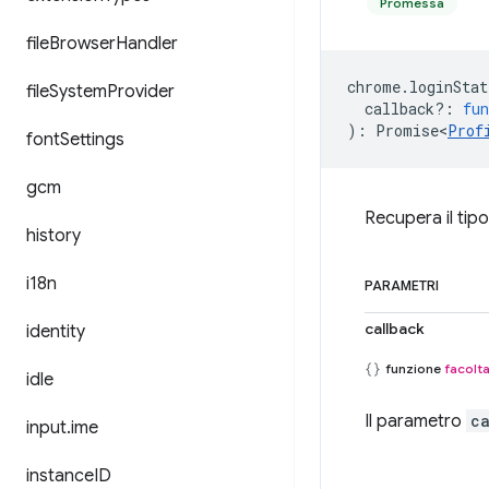
Promessa
file
Browser
Handler
chrome
.
loginStat
file
System
Provider
callback?
:
fun
)
:
Promise<
Prof
font
Settings
gcm
Recupera il tipo 
history
i18n
PARAMETRI
callback
identity
funzione
facolta
idle
Il parametro
c
input
.
ime
instance
ID