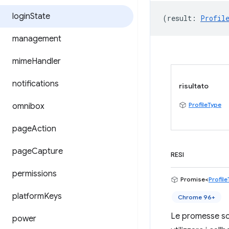
login
State
(
result
:
Profil
management
mime
Handler
notifications
risultato
ProfileType
omnibox
page
Action
page
Capture
RESI
permissions
Promise<
Profil
platform
Keys
Chrome 96+
Le promesse son
power