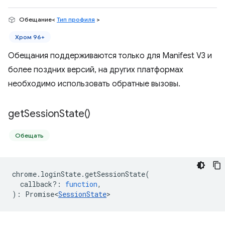
Обещание<
Тип профиля
>
Хром 96+
Обещания поддерживаются только для Manifest V3 и
более поздних версий, на других платформах
необходимо использовать обратные вызовы.
get
Session
State(
)
Обещать
chrome
.
loginState
.
getSessionState
(
callback?
:
function
,
)
:
Promise<
SessionState
>