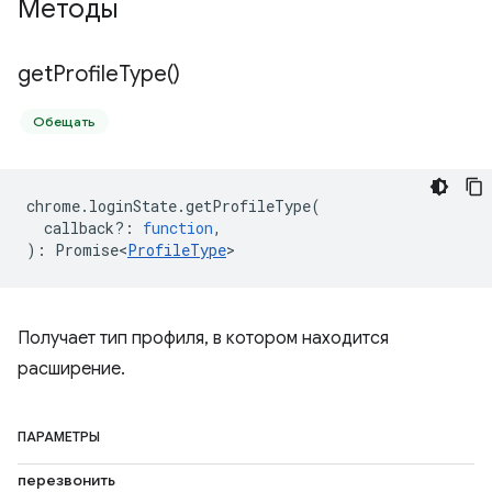
Методы
get
Profile
Type(
)
Обещать
chrome
.
loginState
.
getProfileType
(
callback?
:
function
,
)
:
Promise<
ProfileType
>
Получает тип профиля, в котором находится
расширение.
ПАРАМЕТРЫ
перезвонить