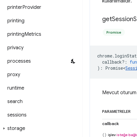
kullanılmalıdır.
printer
Provider
get
Session
S
printing
Promise
printing
Metrics
privacy
chrome
.
loginStat
processes
callback?
:
fun
)
:
Promise<
Sess
proxy
runtime
Mevcut oturum 
search
PARAMETRELER
sessions
callback
storage
işlev
isteğe bağlı