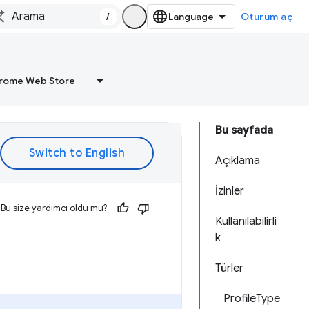
/
Oturum aç
rome Web Store
Bu sayfada
Açıklama
İzinler
Bu size yardımcı oldu mu?
Kullanılabilirli
k
Türler
ProfileType