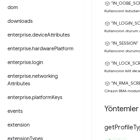
"IN_OOBE_SC
dom
Kullanıcının kutudan
downloads
"IN_LOGIN_SC
Kullanıcının oturum 
enterprise
.
device
Attributes
"IN_SESSION"
enterprise
.
hardware
Platform
Kullanıcının oturumd
enterprise
.
login
"IN_LOCK_SC
Kullanıcının kilit ek
enterprise
.
networking
"IN_RMA_SCR
Attributes
Cihazın RMA modunda
enterprise
.
platform
Keys
Yöntemler
events
extension
get
Profile
Ty
extension
Types