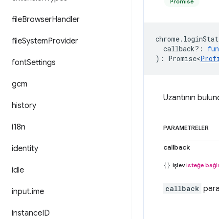
Promise
file
Browser
Handler
chrome
.
loginStat
file
System
Provider
callback?
:
fun
)
:
Promise<
Prof
font
Settings
gcm
Uzantının bulund
history
i18n
PARAMETRELER
callback
identity
işlev
isteğe bağlı
idle
callback
para
input
.
ime
instance
ID