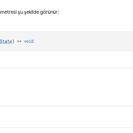
metresi şu şekilde görünür:
State
) =>
void