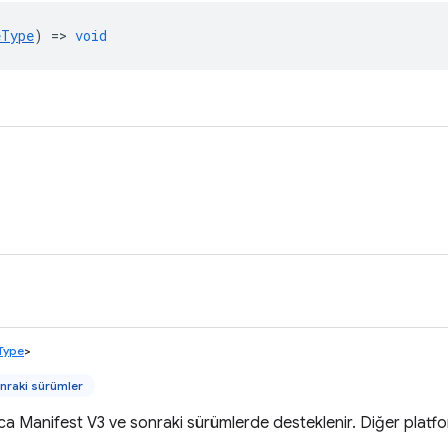
eType
) =>
void
eType
>
nraki sürümler
ca Manifest V3 ve sonraki sürümlerde desteklenir. Diğer platf