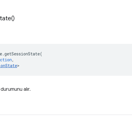
tate(
)
e
.
getSessionState
(
ction
,
ionState
>
durumunu alır.