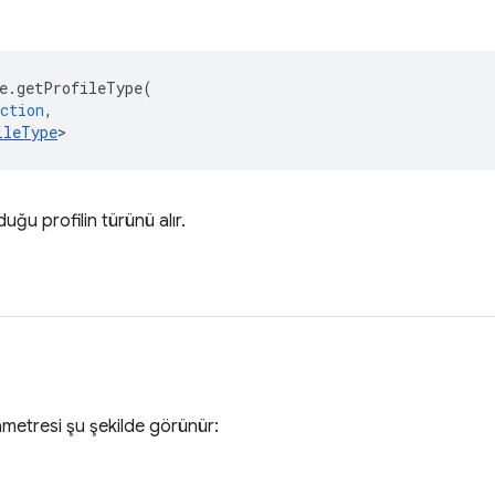
e
.
getProfileType
(
ction
,
ileType
>
uğu profilin türünü alır.
metresi şu şekilde görünür: