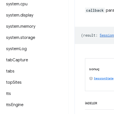
system
.
cpu
callback
para
system
.
display
system
.
memory
(
result
:
Session
system
.
storage
system
Log
tab
Capture
sonuç
tabs
SessionState
top
Sites
tts
İADELER
tts
Engine