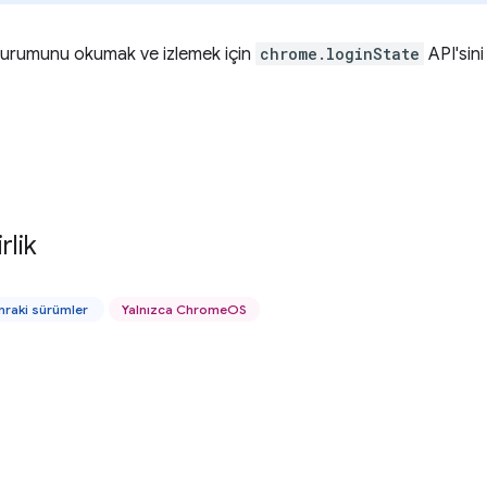
rumunu okumak ve izlemek için
chrome.loginState
API'sini 
rlik
nraki sürümler
Yalnızca ChromeOS