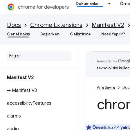
Dokümanlar
Örne
Docs
Chrome Extensions
Manifest V2
Genel bakış
Başlarken
Geliştirme
Nasıl Yapılır?
teknolojisini kullan
Manifest V2
Ana Sayfa
Doc
➡ Manifest V3
chro
accessibility
Features
alarms
Önemli:
Bu API
yaln
audio