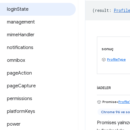
login
State
(
result
:
Profil
management
mime
Handler
notifications
sonuç
ProfileType
omnibox
page
Action
page
Capture
İADELER
permissions
Promise<
Profil
platform
Keys
Chrome 96 ve so
Promises yalnız
power