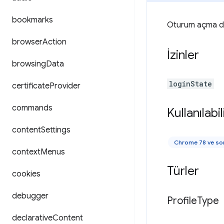
bookmarks
Oturum açma du
browser
Action
İzinler
browsing
Data
loginState
certificate
Provider
commands
Kullanılabili
content
Settings
Chrome 78 ve so
context
Menus
Türler
cookies
debugger
Profile
Type
declarative
Content