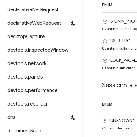
ENUM
declarative
Net
Request
"SIGNIN_PROF
declarative
Web
Request
Uzantının oturum açm
desktop
Capture
"USER_PROFIL
Uzantının kullanıcı p
devtools
.
inspected
Window
"LOCK_PROFIL
devtools
.
network
Uzantının kilit ekranı
devtools
.
panels
Session
Stat
devtools
.
performance
devtools
.
recorder
ENUM
dns
"UNKNOWN"
Oturum durumunun bi
document
Scan