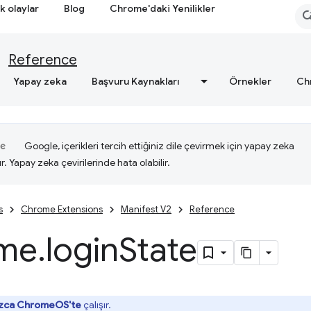
k olaylar
Blog
Chrome'daki Yenilikler
Reference
Yapay zeka
Başvuru Kaynakları
Örnekler
Ch
Google, içerikleri tercih ettiğiniz dile çevirmek için yapay zeka
ır. Yapay zeka çevirilerinde hata olabilir.
s
Chrome Extensions
Manifest V2
Reference
me
.
login
State
ızca ChromeOS'te
çalışır.