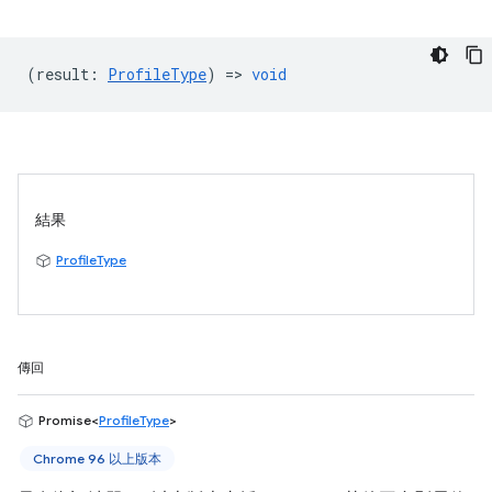
(
result
:
ProfileType
) =>
void
結果
ProfileType
傳回
Promise<
ProfileType
>
Chrome 96 以上版本