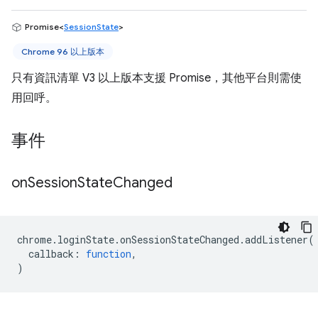
Promise<
SessionState
>
Chrome 96 以上版本
只有資訊清單 V3 以上版本支援 Promise，其他平台則需使
用回呼。
事件
on
Session
State
Changed
chrome
.
loginState
.
onSessionStateChanged
.
addListener
(
callback
:
function
,
)