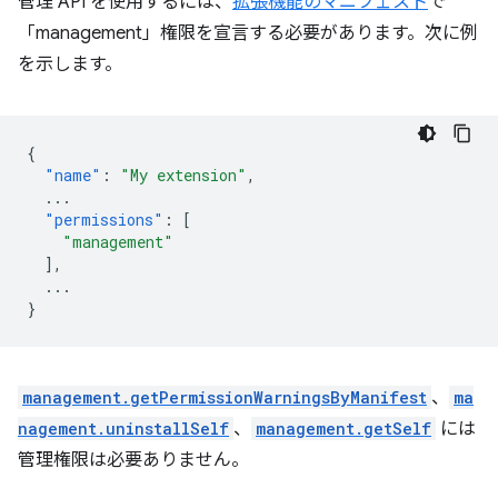
管理 API を使用するには、
拡張機能のマニフェスト
で
「management」権限を宣言する必要があります。次に例
を示します。
{
"name"
:
"My extension"
,
...
"permissions"
:
[
"management"
],
...
}
management.getPermissionWarningsByManifest
、
ma
nagement.uninstallSelf
、
management.getSelf
には
管理権限は必要ありません。