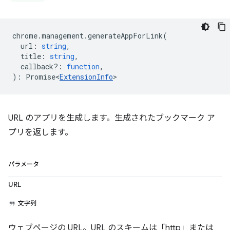
chrome
.
management
.
generateAppForLink
(
url
:
string
,
title
:
string
,
callback?
:
function
,
)
:
Promise<
ExtensionInfo
>
URL のアプリを生成します。生成されたブックマーク ア
プリを返します。
パラメータ
URL
文字列
ウェブページの URL。URL のスキームは「http」または