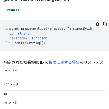
Promise
chrome
.
management
.
getPermissionWarningsById
(
id
:
string
,
callback?
:
function
,
)
:
Promise<string
[]>
指定された拡張機能 ID の
権限に関する警告
のリストを返
します。
パラメータ
id
文字列