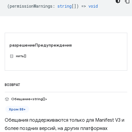
(
permissionWarnings
:
string
[]) =>
void
разрешениеПредупреждения
нить[]
ВОЗВРАТ
Обещание<string[]>
Хром 88+
Обещания поддерживаются только для Manifest V3 и
более поздних версий, на других платформах