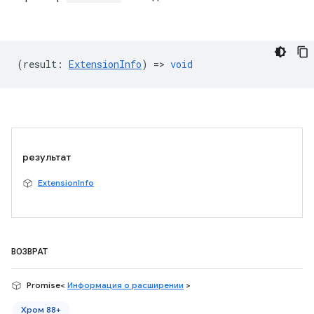
(
result
:
ExtensionInfo
) =>
void
результат
ExtensionInfo
ВОЗВРАТ
Promise<
Информация о расширении
>
Хром 88+