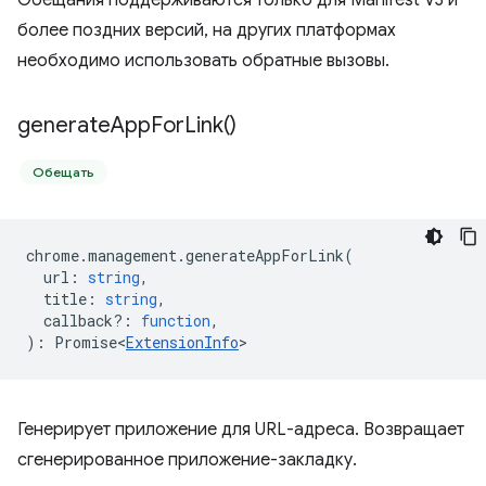
Обещания поддерживаются только для Manifest V3 и
более поздних версий, на других платформах
необходимо использовать обратные вызовы.
generate
App
For
Link(
)
Обещать
chrome
.
management
.
generateAppForLink
(
url
:
string
,
title
:
string
,
callback?
:
function
,
)
:
Promise<
ExtensionInfo
>
Генерирует приложение для URL-адреса. Возвращает
сгенерированное приложение-закладку.