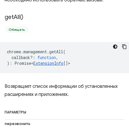
необходимо использовать обратные вызовы.
get
All(
)
Обещать
chrome
.
management
.
getAll
(
callback?
:
function
,
)
:
Promise<
ExtensionInfo
[]
>
Возвращает список информации об установленных
расширениях и приложениях.
ПАРАМЕТРЫ
перезвонить