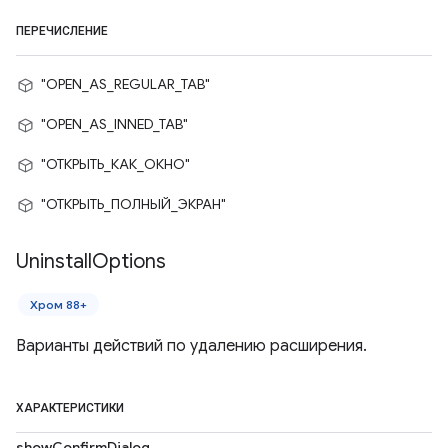
ПЕРЕЧИСЛЕНИЕ
"OPEN_AS_REGULAR_TAB"
"OPEN_AS_INNED_TAB"
"ОТКРЫТЬ_КАК_ОКНО"
"ОТКРЫТЬ_ПОЛНЫЙ_ЭКРАН"
Uninstall
Options
Хром 88+
Варианты действий по удалению расширения.
ХАРАКТЕРИСТИКИ
showConfirmDialog