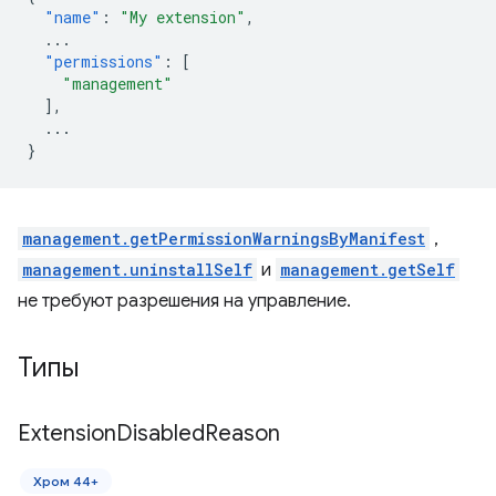
"name"
:
"My extension"
,
...
"permissions"
:
[
"management"
],
...
}
management.getPermissionWarningsByManifest
,
management.uninstallSelf
и
management.getSelf
не требуют разрешения на управление.
Типы
Extension
Disabled
Reason
Хром 44+