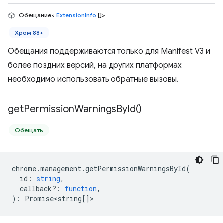
Обещание<
ExtensionInfo
[]>
Хром 88+
Обещания поддерживаются только для Manifest V3 и
более поздних версий, на других платформах
необходимо использовать обратные вызовы.
get
Permission
Warnings
By
Id(
)
Обещать
chrome
.
management
.
getPermissionWarningsById
(
id
:
string
,
callback?
:
function
,
)
:
Promise<string
[]>