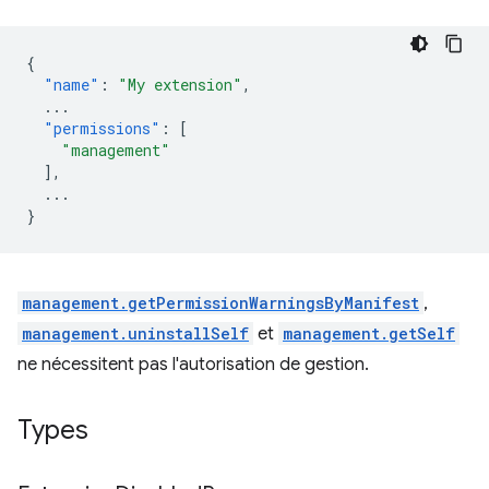
{
"name"
:
"My extension"
,
...
"permissions"
:
[
"management"
],
...
}
management.getPermissionWarningsByManifest
,
management.uninstallSelf
et
management.getSelf
ne nécessitent pas l'autorisation de gestion.
Types