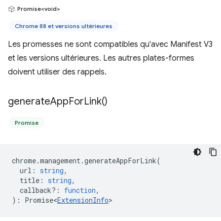
Promise<void>
Chrome 88 et versions ultérieures
Les promesses ne sont compatibles qu'avec Manifest V3
et les versions ultérieures. Les autres plates-formes
doivent utiliser des rappels.
generate
App
For
Link(
)
Promise
chrome
.
management
.
generateAppForLink
(
url
:
string
,
title
:
string
,
callback?
:
function
,
)
:
Promise<
ExtensionInfo
>