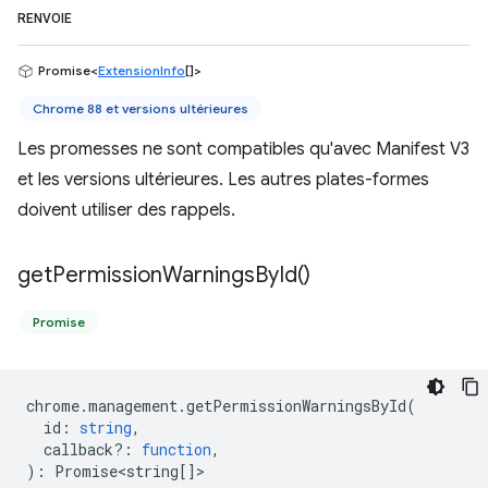
RENVOIE
Promise<
ExtensionInfo
[]>
Chrome 88 et versions ultérieures
Les promesses ne sont compatibles qu'avec Manifest V3
et les versions ultérieures. Les autres plates-formes
doivent utiliser des rappels.
get
Permission
Warnings
By
Id(
)
Promise
chrome
.
management
.
getPermissionWarningsById
(
id
:
string
,
callback?
:
function
,
)
:
Promise<string
[]>