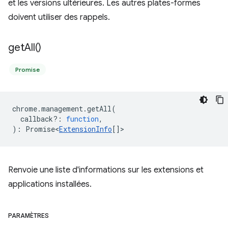
et les versions ultérieures. Les autres plates-formes
doivent utiliser des rappels.
get
All(
)
Promise
chrome
.
management
.
getAll
(
callback?
:
function
,
)
:
Promise<
ExtensionInfo
[]
>
Renvoie une liste d'informations sur les extensions et
applications installées.
PARAMÈTRES