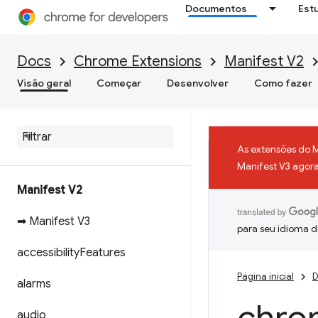
Documentos
Est
Docs
Chrome Extensions
Manifest V2
Visão geral
Começar
Desenvolver
Como fazer
As extensões do 
Manifest V3 agora 
Manifest V2
➡ Manifest V3
para seu idioma d
accessibility
Features
Página inicial
D
alarms
audio