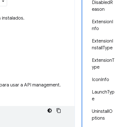
DisabledR
eason
 instalados.
ExtensionI
nfo
ExtensionI
nstallType
ExtensionT
ype
IconInfo
para usar a API management.
LaunchTyp
e
UninstallO
ptions