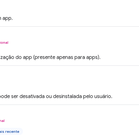
m app.
ional
alização do app (presente apenas para apps).
ode ser desativada ou desinstalada pelo usuário.
nal
is recente