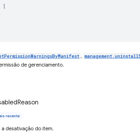
:
[
"
etPermissionWarningsByManifest
,
management.uninstall
ermissão de gerenciamento.
sabled
Reason
is recente
 a desativação do item.