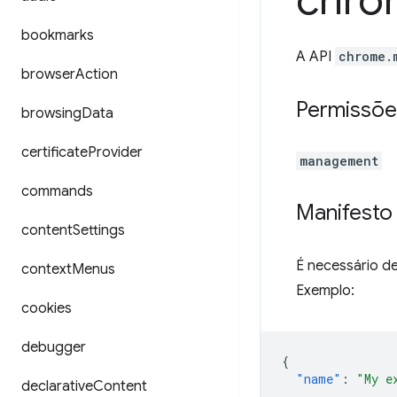
chro
bookmarks
A API
chrome.
browser
Action
Permissõe
browsing
Data
certificate
Provider
management
commands
Manifesto
content
Settings
É necessário d
context
Menus
Exemplo:
cookies
debugger
{
"name"
:
"My e
declarative
Content
...