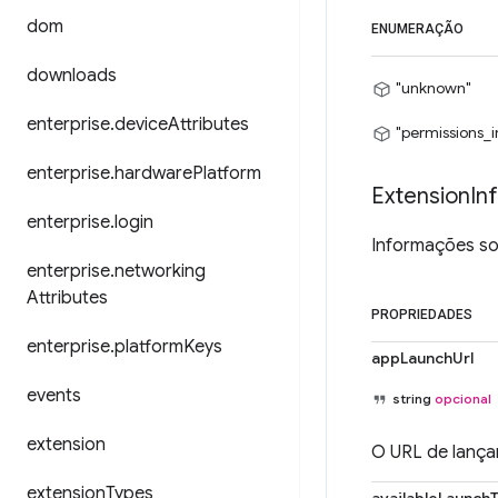
dom
ENUMERAÇÃO
downloads
"unknown"
enterprise
.
device
Attributes
"permissions_
enterprise
.
hardware
Platform
Extension
In
enterprise
.
login
Informações so
enterprise
.
networking
Attributes
PROPRIEDADES
enterprise
.
platform
Keys
appLaunchUrl
events
string
opcional
extension
O URL de lança
extension
Types