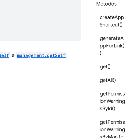
Métodos
createApp
Shortcut()
generateA
ppForLink(
)
Self
e
management.getSelf
get()
getAll()
getPermiss
ionWarning
sById()
getPermiss
ionWarning
sByManife