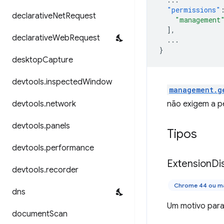
"permissions"
declarative
Net
Request
"management
],
declarative
Web
Request
...
}
desktop
Capture
devtools
.
inspected
Window
management.g
devtools
.
network
não exigem a p
devtools
.
panels
Tipos
devtools
.
performance
Extension
Di
devtools
.
recorder
Chrome 44 ou ma
dns
Um motivo para
document
Scan