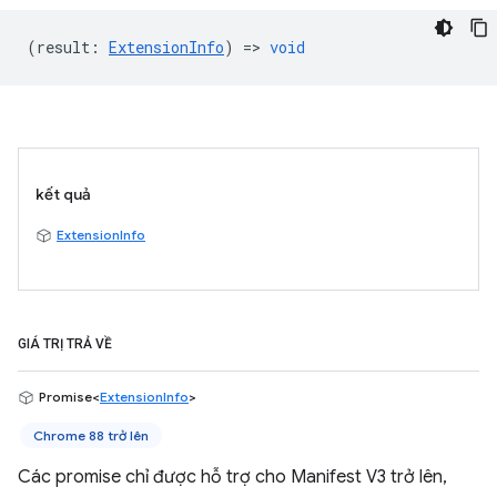
(
result
:
ExtensionInfo
) =>
void
kết quả
ExtensionInfo
GIÁ TRỊ TRẢ VỀ
Promise<
ExtensionInfo
>
Chrome 88 trở lên
Các promise chỉ được hỗ trợ cho Manifest V3 trở lên,