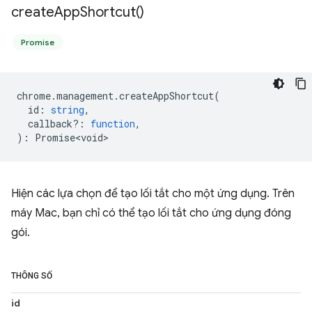
create
App
Shortcut(
)
Promise
chrome
.
management
.
createAppShortcut
(
id
:
string
,
callback?
:
function
,
)
:
Promise<void>
Hiện các lựa chọn để tạo lối tắt cho một ứng dụng. Trên
máy Mac, bạn chỉ có thể tạo lối tắt cho ứng dụng đóng
gói.
THÔNG SỐ
id