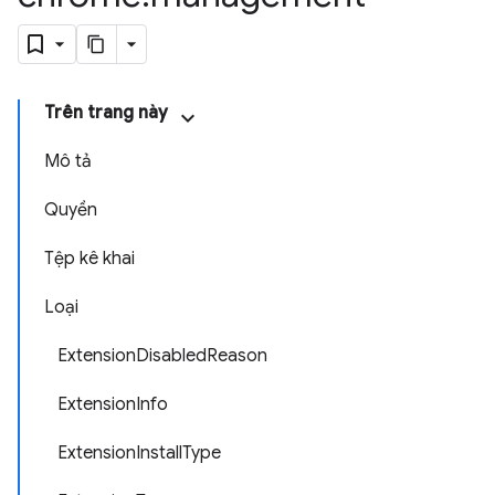
Trên trang này
Mô tả
Quyền
Tệp kê khai
Loại
Extension
Disabled
Reason
Extension
Info
Extension
Install
Type