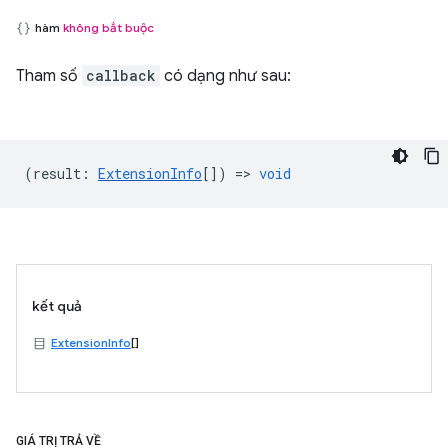
hàm
không bắt buộc
Tham số
callback
có dạng như sau:
(
result
:
ExtensionInfo
[]) =>
void
kết quả
ExtensionInfo
[]
GIÁ TRỊ TRẢ VỀ