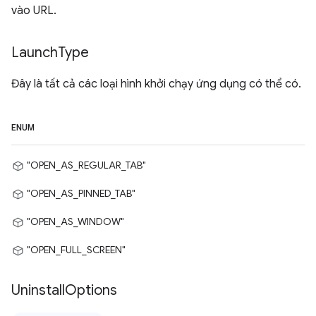
vào URL.
Launch
Type
Đây là tất cả các loại hình khởi chạy ứng dụng có thể có.
ENUM
"OPEN_AS_REGULAR_TAB"
"OPEN_AS_PINNED_TAB"
"OPEN_AS_WINDOW"
"OPEN_FULL_SCREEN"
Uninstall
Options