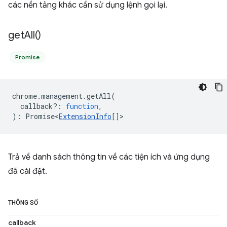
các nền tảng khác cần sử dụng lệnh gọi lại.
get
All(
)
Promise
chrome
.
management
.
getAll
(
callback?
:
function
,
)
:
Promise<
ExtensionInfo
[]
>
Trả về danh sách thông tin về các tiện ích và ứng dụng
đã cài đặt.
THÔNG SỐ
callback