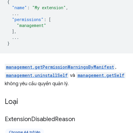
{
"name"
:
"My extension"
,
...
"permissions"
:
[
"management"
],
...
}
management.getPermissionWarningsByManifest
,
management.uninstallSelf
và
management.getSelf
không yêu cầu quyền quản lý.
Loại
Extension
Disabled
Reason
Chrome 44 trở lên