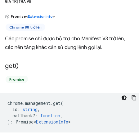
GIÁ TRỊ TRẢ VỀ
Promise<
ExtensionInfo
>
Chrome 88 trở lên
Các promise chỉ được hỗ trợ cho Manifest V3 trở lên,
các nền tảng khác cần sử dụng lệnh gọi lại.
get(
)
Promise
chrome
.
management
.
get
(
id
:
string
,
callback?
:
function
,
)
:
Promise<
ExtensionInfo
>