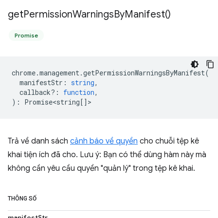
get
Permission
Warnings
By
Manifest(
)
Promise
chrome
.
management
.
getPermissionWarningsByManifest
(
manifestStr
:
string
,
callback?
:
function
,
)
:
Promise<string
[]>
Trả về danh sách
cảnh báo về quyền
cho chuỗi tệp kê
khai tiện ích đã cho. Lưu ý: Bạn có thể dùng hàm này mà
không cần yêu cầu quyền "quản lý" trong tệp kê khai.
THÔNG SỐ
manifestStr