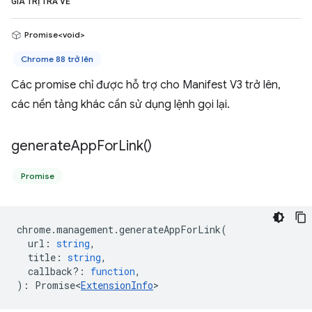
GIÁ TRỊ TRẢ VỀ
Promise<void>
Chrome 88 trở lên
Các promise chỉ được hỗ trợ cho Manifest V3 trở lên,
các nền tảng khác cần sử dụng lệnh gọi lại.
generate
App
For
Link(
)
Promise
chrome
.
management
.
generateAppForLink
(
url
:
string
,
title
:
string
,
callback?
:
function
,
)
:
Promise<
ExtensionInfo
>