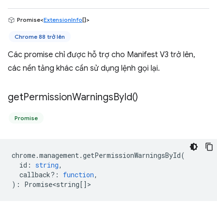
Promise<
ExtensionInfo
[]>
Chrome 88 trở lên
Các promise chỉ được hỗ trợ cho Manifest V3 trở lên,
các nền tảng khác cần sử dụng lệnh gọi lại.
get
Permission
Warnings
By
Id(
)
Promise
chrome
.
management
.
getPermissionWarningsById
(
id
:
string
,
callback?
:
function
,
)
:
Promise<string
[]>