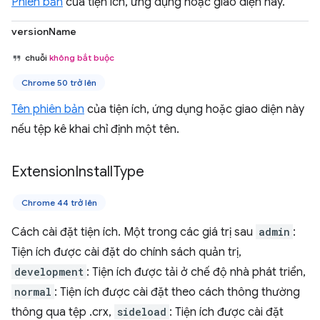
Phiên bản
của tiện ích, ứng dụng hoặc giao diện này.
versionName
chuỗi
không bắt buộc
Chrome 50 trở lên
Tên phiên bản
của tiện ích, ứng dụng hoặc giao diện này
nếu tệp kê khai chỉ định một tên.
Extension
Install
Type
Chrome 44 trở lên
Cách cài đặt tiện ích. Một trong các giá trị sau
admin
:
Tiện ích được cài đặt do chính sách quản trị,
development
: Tiện ích được tải ở chế độ nhà phát triển,
normal
: Tiện ích được cài đặt theo cách thông thường
thông qua tệp .crx,
sideload
: Tiện ích được cài đặt