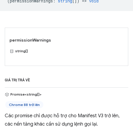
(
permissionWarnings
:
string
[]) =>
void
permissionWarnings
string[]
GIÁ TRỊ TRẢ VỀ
Promise<string[]>
Chrome 88 trở lên
Các promise chỉ được hỗ trợ cho Manifest V3 trở lên,
các nền tảng khác cần sử dụng lệnh gọi lại.