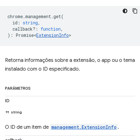
chrome
.
management
.
get
(
id
:
string
,
callback?
:
function
,
)
:
Promise<
ExtensionInfo
>
Retorna informações sobre a extensão, o app ou o tema
instalado com o ID especificado.
PARÂMETROS
ID
string
O ID de um item de
management.ExtensionInfo
.