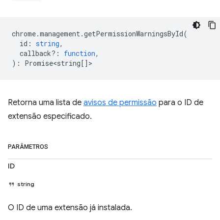
chrome
.
management
.
getPermissionWarningsById
(
id
:
string
,
callback?
:
function
,
)
:
Promise<string
[]>
Retorna uma lista de
avisos de permissão
para o ID de
extensão especificado.
PARÂMETROS
ID
string
O ID de uma extensão já instalada.