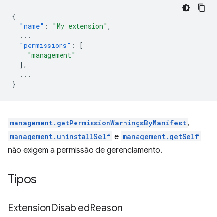
{
"name"
:
"My extension"
,
...
"permissions"
:
[
"management"
],
...
}
management.getPermissionWarningsByManifest
,
management.uninstallSelf
e
management.getSelf
não exigem a permissão de gerenciamento.
Tipos
Extension
Disabled
Reason