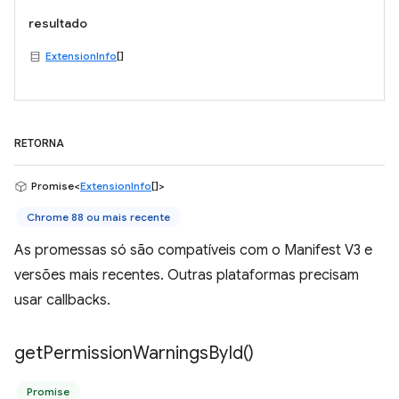
resultado
ExtensionInfo
[]
RETORNA
Promise<
ExtensionInfo
[]>
Chrome 88 ou mais recente
As promessas só são compatíveis com o Manifest V3 e
versões mais recentes. Outras plataformas precisam
usar callbacks.
get
Permission
Warnings
By
Id(
)
Promise