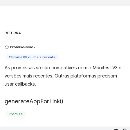
RETORNA
Promise<void>
Chrome 88 ou mais recente
As promessas só são compatíveis com o Manifest V3 e
versões mais recentes. Outras plataformas precisam
usar callbacks.
generate
App
For
Link(
)
Promise