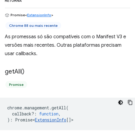
RETORNA
Promise<
ExtensionInfo
>
Chrome 88 ou mais recente
As promessas só são compatíveis com o Manifest V3 e
versões mais recentes. Outras plataformas precisam
usar callbacks.
get
All(
)
Promise
chrome
.
management
.
getAll
(
callback?
:
function
,
)
:
Promise<
ExtensionInfo
[]
>