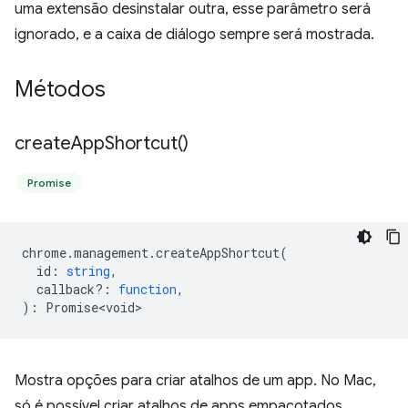
uma extensão desinstalar outra, esse parâmetro será
ignorado, e a caixa de diálogo sempre será mostrada.
Métodos
create
App
Shortcut(
)
Promise
chrome
.
management
.
createAppShortcut
(
id
:
string
,
callback?
:
function
,
)
:
Promise<void>
Mostra opções para criar atalhos de um app. No Mac,
só é possível criar atalhos de apps empacotados.