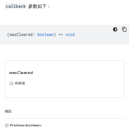
callback
參數如下：
(
wasCleared
:
boolean
) =>
void
wasCleared
布林值
傳回
Promise<boolean>