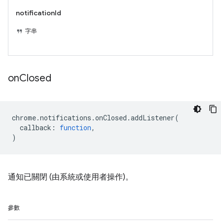
notificationId
字串
on
Closed
chrome
.
notifications
.
onClosed
.
addListener
(
callback
:
function
,
)
通知已關閉 (由系統或使用者操作)。
參數