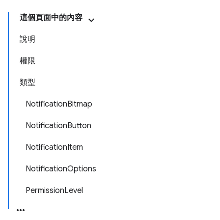
這個頁面中的內容
說明
權限
類型
NotificationBitmap
NotificationButton
NotificationItem
NotificationOptions
PermissionLevel