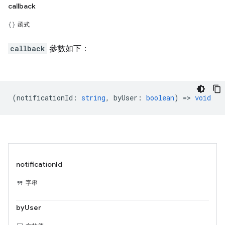
callback
函式
callback
參數如下：
(
notificationId
:
string
,
byUser
:
boolean
) =>
void
notificationId
字串
byUser