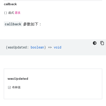
callback
函式
選填
callback
參數如下：
(
wasUpdated
:
boolean
) =>
void
wasUpdated
布林值