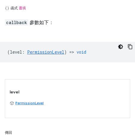
函式
選填
callback
參數如下：
(
level
:
PermissionLevel
) =>
void
level
PermissionLevel
傳回