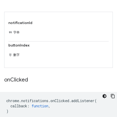
notificationId
字串
buttonIndex
數字
on
Clicked
chrome
.
notifications
.
onClicked
.
addListener
(
callback
:
function
,
)