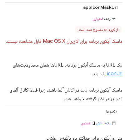
appIconMaskUrl
رشته
اختیاری
از کروم ۵۹ منسوخ شده است
ماسک آیکون برنامه برای کاربران Mac OS X قابل مشاهده نیست.
یک URL به ماسک آیکون برنامه. URLها همان محدودیت‌های
iconUrl
را دارند.
ماسک آیکون برنامه باید در کانال آلفا باشد، زیرا فقط کانال آلفای
تصویر در نظر گرفته خواهد شد.
دکمه‌ها
دکمه اعلان
[]
اختیاری
متن و آیکون برای حداکثر دو دکمه‌ی اعلان.