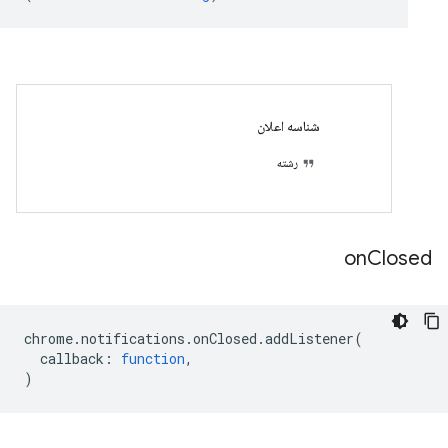
شناسه اعلان
رشته
on
Closed
chrome
.
notifications
.
onClosed
.
addListener
(
callback
:
function
,
)