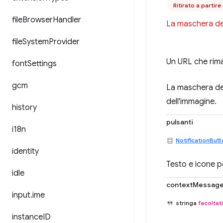
Ritirato a partir
file
Browser
Handler
La maschera dell
file
System
Provider
Un URL che rima
font
Settings
gcm
La maschera del
dell'immagine.
history
pulsanti
i18n
NotificationBut
identity
Testo e icone pe
idle
contextMessag
input
.
ime
stringa
facoltat
instance
ID