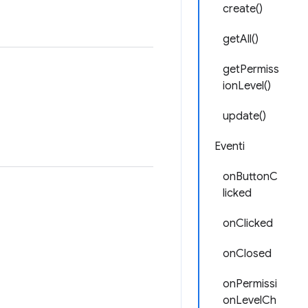
create()
getAll()
getPermiss
ionLevel()
update()
Eventi
onButtonC
licked
onClicked
onClosed
onPermissi
onLevelCh