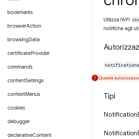
chro
bookmarks
Utilizza l'API
ch
browser
Action
notifiche agli ut
browsing
Data
Autorizzaz
certificate
Provider
notification
commands
Questa autorizzazi
content
Settings
context
Menus
Tipi
cookies
Notification
debugger
Notification
declarative
Content