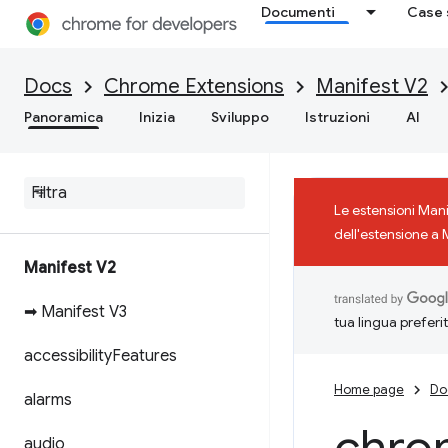
Documenti
Case 
Docs
Chrome Extensions
Manifest V2
Panoramica
Inizia
Sviluppo
Istruzioni
AI
Le estensioni Man
dell'estensione a 
Manifest V2
➡ Manifest V3
tua lingua preferi
accessibility
Features
Home page
Do
alarms
audio