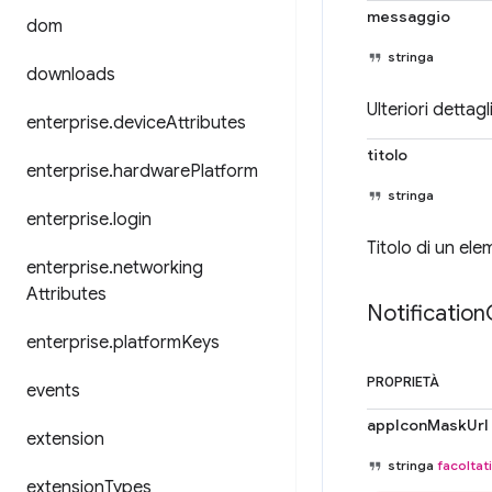
messaggio
dom
stringa
downloads
Ulteriori dettag
enterprise
.
device
Attributes
titolo
enterprise
.
hardware
Platform
stringa
enterprise
.
login
Titolo di un ele
enterprise
.
networking
Attributes
Notification
enterprise
.
platform
Keys
PROPRIETÀ
events
appIconMaskUrl
extension
stringa
facoltat
extension
Types