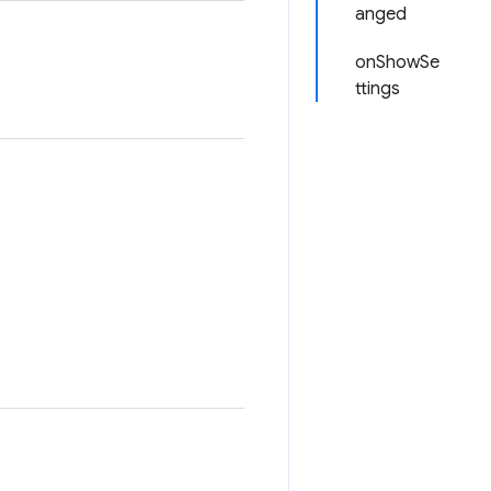
anged
onShowSe
ttings