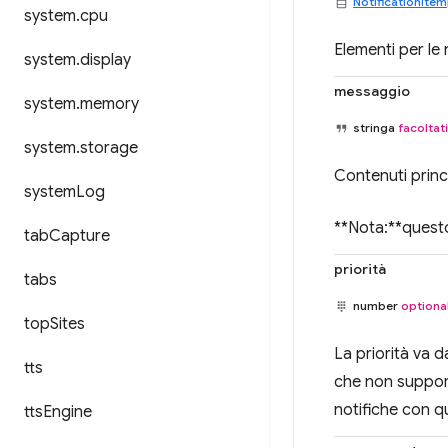
NotificationItem
system
.
cpu
Elementi per le 
system
.
display
messaggio
system
.
memory
stringa
facoltat
system
.
storage
Contenuti princi
system
Log
**Nota:**questo
tab
Capture
priorità
tabs
number
optiona
top
Sites
La priorità va da
tts
che non support
notifiche con q
tts
Engine