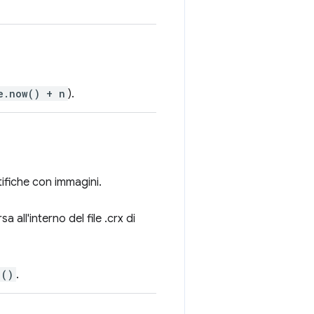
e.now() + n
).
tifiche con immagini.
all'interno del file .crx di
()
.