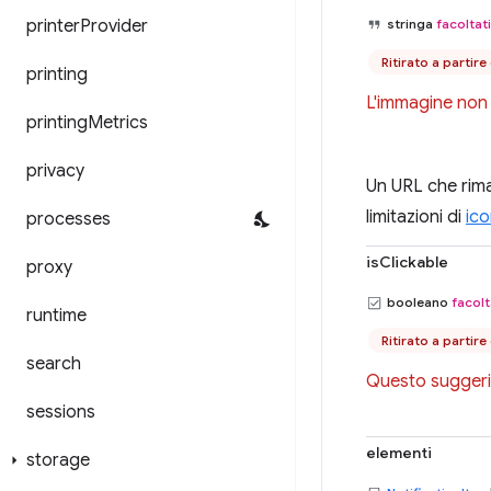
printer
Provider
stringa
facoltat
Ritirato a partir
printing
L'immagine non è
printing
Metrics
privacy
Un URL che rima
limitazioni di
ico
processes
isClickable
proxy
booleano
facolt
runtime
Ritirato a partir
search
Questo suggerim
sessions
elementi
storage