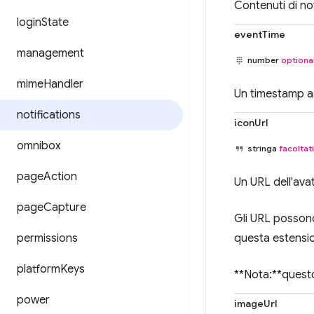
Contenuti di not
login
State
eventTime
management
number
optiona
mime
Handler
Un timestamp as
notifications
iconUrl
omnibox
stringa
facoltat
page
Action
Un URL dell'avat
page
Capture
Gli URL possono 
permissions
questa estensi
platform
Keys
**Nota:**questo
power
imageUrl