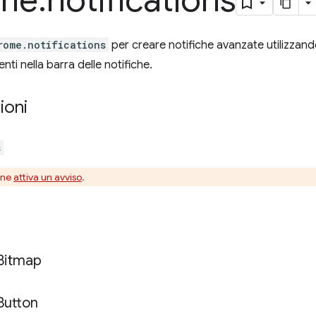
me
.
notifications
rome.notifications
per creare notifiche avanzate utilizzand
enti nella barra delle notifiche.
ioni
s
one
attiva un avviso
.
Bitmap
Button