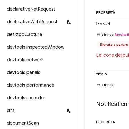
declarative
Net
Request
PROPRIETÀ
declarative
Web
Request
iconUrl
desktop
Capture
stringa
facoltat
Ritirato a partir
devtools
.
inspected
Window
Le icone dei pul
devtools
.
network
devtools
.
panels
titolo
devtools
.
performance
stringa
devtools
.
recorder
Notification
dns
PROPRIETÀ
document
Scan