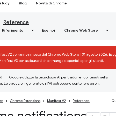
study
Blog
Novità di Chrome
Reference
Riferimento
Esempi
Chrome Web Store
ifest V2 verranno rimosse dal Chrome Web Store il 31 agosto 2026. Eseg
Manifest V3 per assicurarti che rimanga disponibile per gli utenti.
Google utilizza la tecnologia AI per tradurre i contenuti nella
ta. Le traduzioni generate dall'AI potrebbero contenere errori.
cs
Chrome Extensions
Manifest V2
Reference
Qu