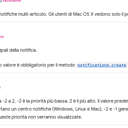
[]
facoltativo
notifiche multi-articolo. Gli utenti di Mac OS X vedono solo il
iva
pali della notifica.
 valore è obbligatorio per il metodo
notifications.create
l
 -2 a 2. -2 è la priorità più bassa. 2 è il più alto. Il valore pred
ano un centro notifiche (Windows, Linux e Mac), -2 e -1 gen
ueste priorità non verranno visualizzate.