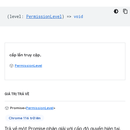
(
level
:
PermissionLevel
) =>
void
cấp lần truy cập,
PermissionLevel
GIÁ TRỊ TRẢ VỀ
Promise<
PermissionLevel
>
Chrome 116 trở lên
Trả về một Promise phân giải với cấp độ quyền hiện tại.