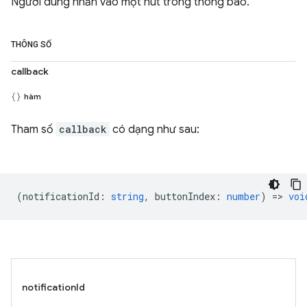
Người dùng nhấn vào một nút trong thông báo.
THÔNG SỐ
callback
hàm
Tham số
callback
có dạng như sau:
(
notificationId
:
string
,
buttonIndex
:
number
) =>
voi
notificationId