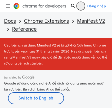
Đăng nhập
Docs
Chrome Extensions
Manifest V2
Reference
Các tiện ích sử dụng Manifest V2 sẽ bị gỡ khỏi Cửa hàng Chrome
trực tuyến vào ngày 31 tháng 8 năm 2026. Hãy di chuyển tiện ích
sang Manifest V3 ngay bây giờ để đảm bảo người dùng vẫn có thể
sử dụng tiện ích của bạn.
Google sử dụng công nghệ AI để dịch nội dung sang ngôn ngữ
bạn ưu tiên. Bản dịch bằng AI có thể có lỗi.