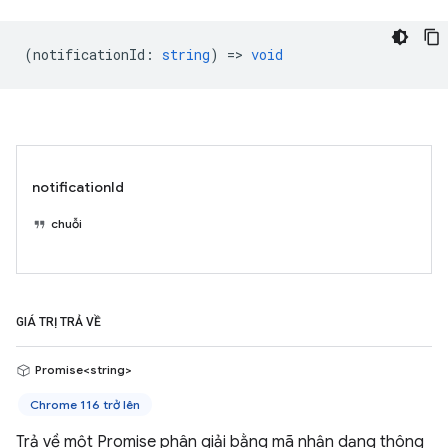
(
notificationId
:
string
) =>
void
notificationId
chuỗi
GIÁ TRỊ TRẢ VỀ
Promise<string>
Chrome 116 trở lên
Trả về một Promise phân giải bằng mã nhận dạng thông