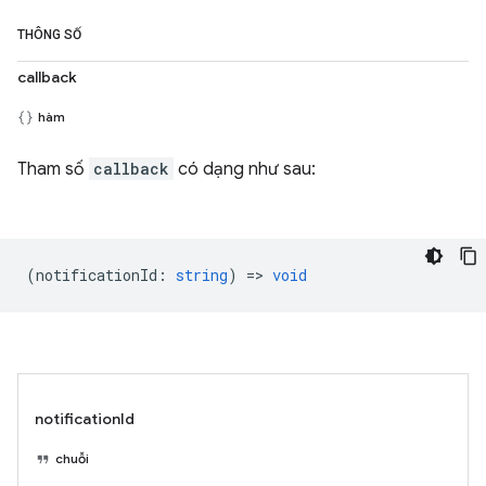
THÔNG SỐ
callback
hàm
Tham số
callback
có dạng như sau:
(
notificationId
:
string
) =>
void
notificationId
chuỗi