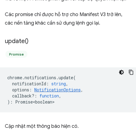
Các promise chỉ được hỗ trợ cho Manifest V3 trở lên,
các nền tảng khác cần sử dụng lệnh gọi lại.
update(
)
Promise
chrome
.
notifications
.
update
(
notificationId
:
string
,
options
:
NotificationOptions
,
callback?
:
function
,
)
:
Promise<boolean>
Cập nhật một thông báo hiện có.