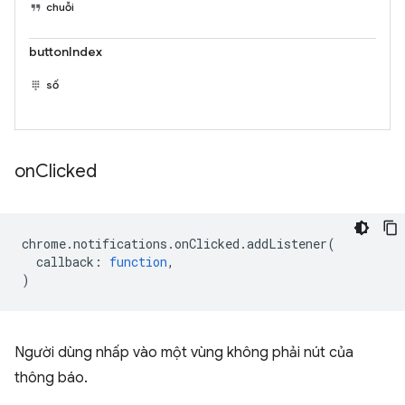
chuỗi
buttonIndex
số
on
Clicked
chrome
.
notifications
.
onClicked
.
addListener
(
callback
:
function
,
)
Người dùng nhấp vào một vùng không phải nút của
thông báo.