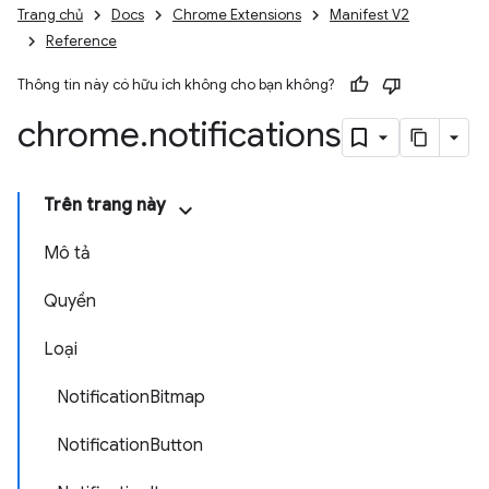
Trang chủ
Docs
Chrome Extensions
Manifest V2
Reference
Thông tin này có hữu ích không cho bạn không?
chrome
.
notifications
Trên trang này
Mô tả
Quyền
Loại
NotificationBitmap
NotificationButton