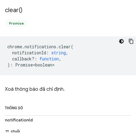
clear(
)
Promise
chrome
.
notifications
.
clear
(
notificationId
:
string
,
callback?
:
function
,
)
:
Promise<boolean>
Xoá thông báo đã chỉ định.
THÔNG SỐ
notificationId
chuỗi