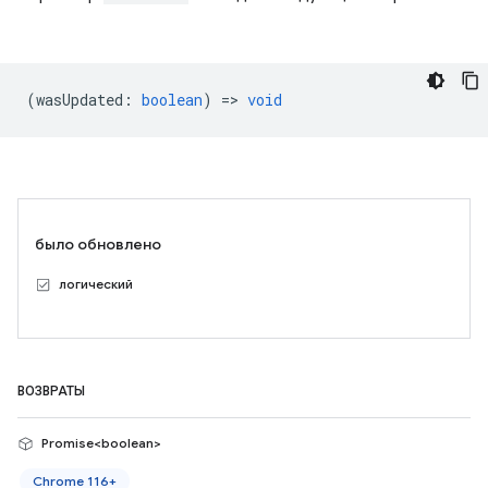
(
wasUpdated
:
boolean
) =>
void
было обновлено
логический
ВОЗВРАТЫ
Promise<boolean>
Chrome 116+