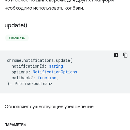
V3 и более поздних версий; для других платформ
необходимо использовать колбэки.
update(
)
Обещать
chrome
.
notifications
.
update
(
notificationId
:
string
,
options
:
NotificationOptions
,
callback?
:
function
,
)
:
Promise<boolean>
Обновляет существующее уведомление.
ПАРАМЕТРЫ