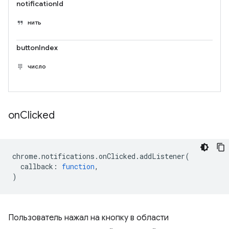
notificationId
нить
buttonIndex
число
on
Clicked
chrome
.
notifications
.
onClicked
.
addListener
(
callback
:
function
,
)
Пользователь нажал на кнопку в области