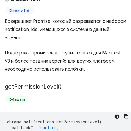
Promise<object>
Chrome 116+
Возвращает Promise, который разрешается с набором
notification_ids, имеющихся в системе в данный
момент.
Поддержка промисов доступна только для Manifest
V3 и более поздних версий; для других платформ
необходимо использовать колбэки.
get
Permission
Level(
)
Обещать
chrome
.
notifications
.
getPermissionLevel
(
callback?
:
function
,