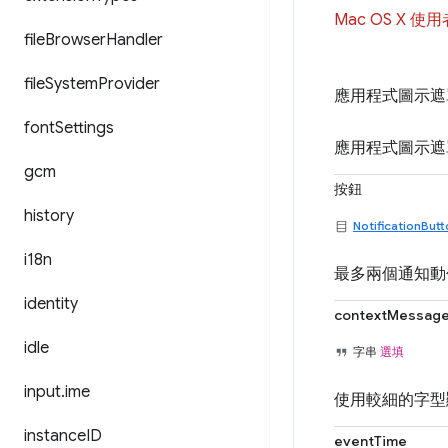
Mac OS X
file
Browser
Handler
file
System
Provider
應用程式圖示遮
font
Settings
應用程式圖示遮罩
gcm
按鈕
history
NotificationBut
i18n
最多兩個通知動
identity
contextMessag
idle
字串
選填
input
.
ime
使用較細的字型
instance
ID
eventTime