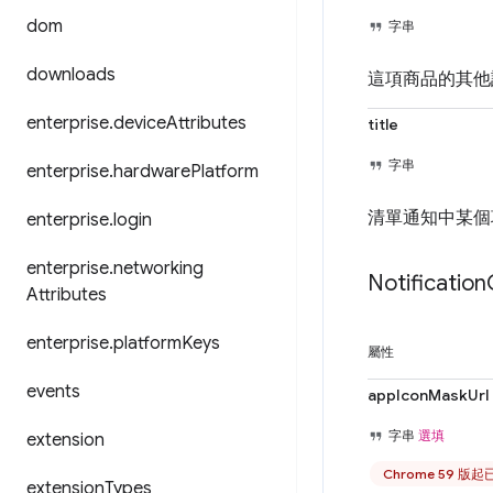
dom
字串
downloads
這項商品的其他
enterprise
.
device
Attributes
title
字串
enterprise
.
hardware
Platform
清單通知中某個
enterprise
.
login
enterprise
.
networking
Notification
Attributes
enterprise
.
platform
Keys
屬性
events
appIconMaskUrl
字串
選填
extension
Chrome 59 版
extension
Types