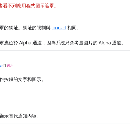
 使用者看不到應用程式圖示遮罩。
罩的網址。網址的限制與
iconUrl
相同。
應位於 Alpha 通道，因為系統只會考量圖片的 Alpha 通道。
ton
[]
選用
作按鈕的文字和圖示。
e
顯示替代通知內容。