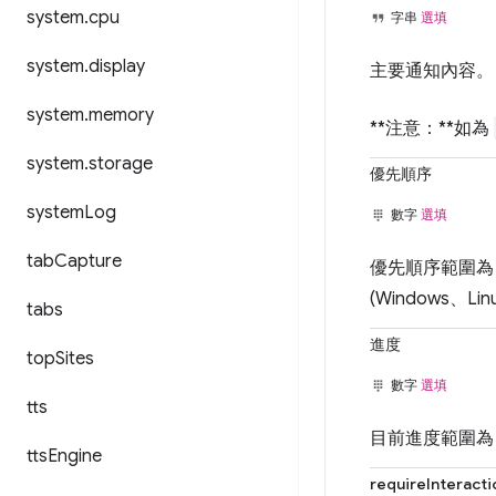
system
.
cpu
字串
選填
system
.
display
主要通知內容。
system
.
memory
**注意：**如為
system
.
storage
優先順序
system
Log
數字
選填
tab
Capture
優先順序範圍為 
(Windows、
tabs
進度
top
Sites
數字
選填
tts
目前進度範圍為 0
tts
Engine
requireInteracti