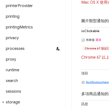
Mac OS X 
printer
Provider
printing
圖片類型通知的
printing
Metrics
isClickable
privacy
布林值
選填
processes
Chrome 67 版
Chrome 67 
proxy
runtime
項目
search
NotificationItem
sessions
多項商品通知的項
storage
訊息