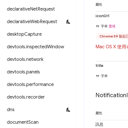
屬性
declarative
Net
Request
iconUrl
declarative
Web
Request
字串
選填
desktop
Capture
Chrome 59 版
devtools
.
inspected
Window
Mac OS X 
devtools
.
network
title
devtools
.
panels
字串
devtools
.
performance
Notification
devtools
.
recorder
dns
屬性
document
Scan
訊息