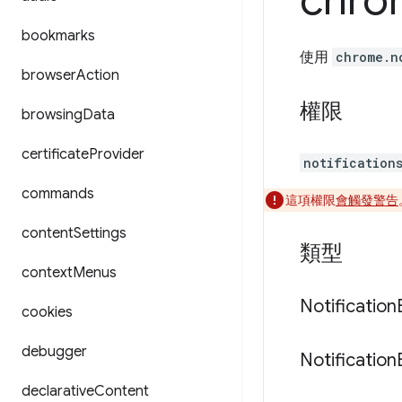
chro
bookmarks
使用
chrome.n
browser
Action
權限
browsing
Data
certificate
Provider
notification
commands
這項權限
會觸發警告
content
Settings
類型
context
Menus
Notification
cookies
debugger
Notification
declarative
Content