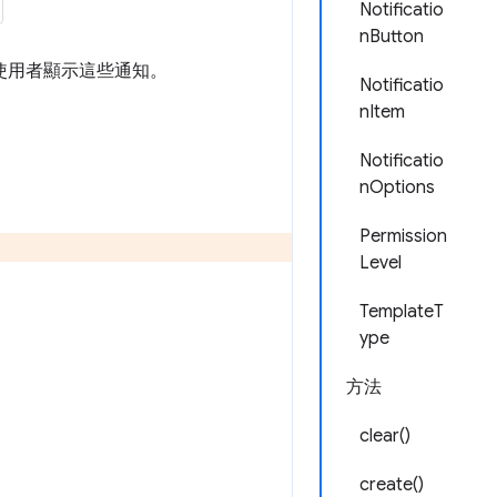
Notificatio
nButton
向使用者顯示這些通知。
Notificatio
nItem
Notificatio
nOptions
Permission
Level
TemplateT
ype
方法
clear()
create()