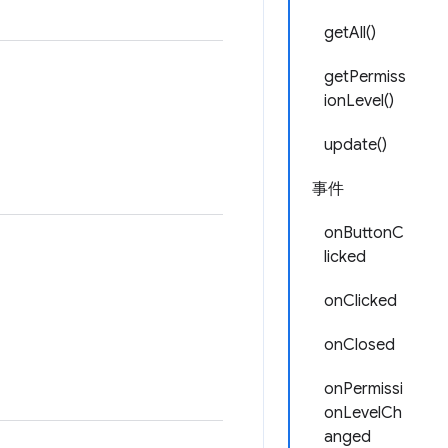
getAll()
getPermiss
ionLevel()
update()
事件
onButtonC
licked
onClicked
onClosed
onPermissi
onLevelCh
anged