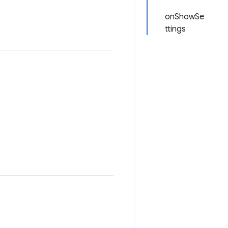
onShowSe
ttings