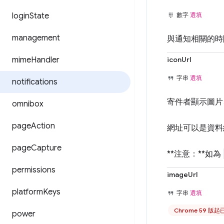
login
State
數字
選填
management
與通知相關的時
mime
Handler
iconUrl
字串
選填
notifications
寄件者顯示圖片
omnibox
page
Action
網址可以是資料網
page
Capture
**注意：**如為
permissions
imageUrl
platform
Keys
字串
選填
Chrome 59 版
power