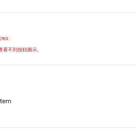
起已淘汰
使用者看不到按鈕圖示。
Item