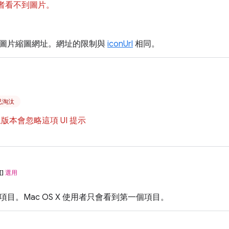
使用者看不到圖片。
圖片縮圖網址。網址的限制與
iconUrl
相同。
起已淘汰
以上版本會忽略這項 UI 提示
[]
選用
目。Mac OS X 使用者只會看到第一個項目。