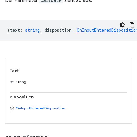
Der Parameter
callback
sieht so aus:
(
text
:
string
,
disposition
:
OnInputEnteredDispositio
Text
String
disposition
OnInputEnteredDisposition