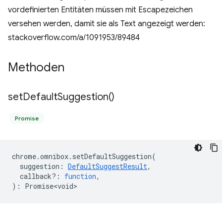
vordefinierten Entitäten müssen mit Escapezeichen
versehen werden, damit sie als Text angezeigt werden:
stackoverflow.com/a/1091953/89484
Methoden
set
Default
Suggestion(
)
Promise
chrome
.
omnibox
.
setDefaultSuggestion
(
suggestion
:
DefaultSuggestResult
,
callback?
:
function
,
)
:
Promise<void>