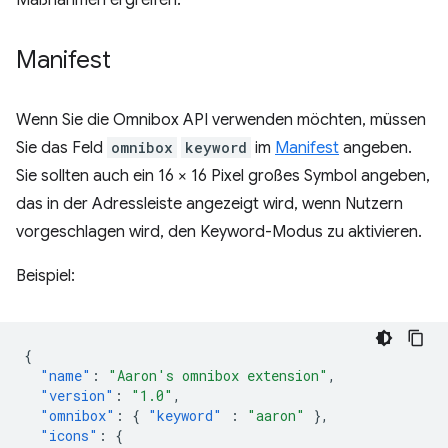
Maßnahmen ergreifen.
Manifest
Wenn Sie die Omnibox API verwenden möchten, müssen
Sie das Feld
omnibox
keyword
im
Manifest
angeben.
Sie sollten auch ein 16 × 16 Pixel großes Symbol angeben,
das in der Adressleiste angezeigt wird, wenn Nutzern
vorgeschlagen wird, den Keyword-Modus zu aktivieren.
Beispiel:
{
"name"
:
"Aaron's omnibox extension"
,
"version"
:
"1.0"
,
"omnibox"
:
{
"keyword"
:
"aaron"
},
"icons"
:
{