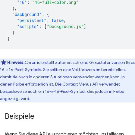
"16"
:
"16-full-color.png"
},
"background"
:
{
"persistent"
:
false
,
"scripts"
:
[
"background.js"
]
}
}
Hinweis
:Chrome erstellt automatisch eine Graustufenversion Ihres
16 × 16‑Pixel-Symbols. Sie sollten eine Vollfarbversion bereitstellen,
damit sie auch in anderen Situationen verwendet werden kann, in
denen Farbe erforderlich ist. Die
Context Menus API
verwendet
beispielsweise auch ein 16‑×‑16‑Pixel-Symbol, das jedoch in Farbe
angezeigt wird.
Beispiele
Wenn Sie diese API ausprobieren möchten, installieren