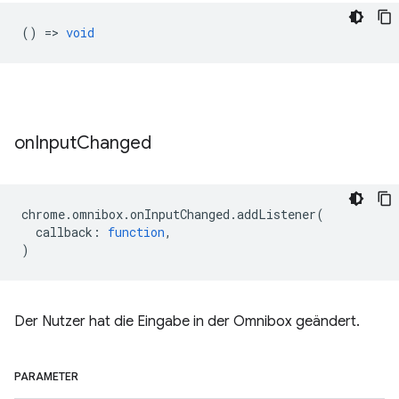
() =>
void
on
Input
Changed
chrome
.
omnibox
.
onInputChanged
.
addListener
(
callback
:
function
,
)
Der Nutzer hat die Eingabe in der Omnibox geändert.
PARAMETER