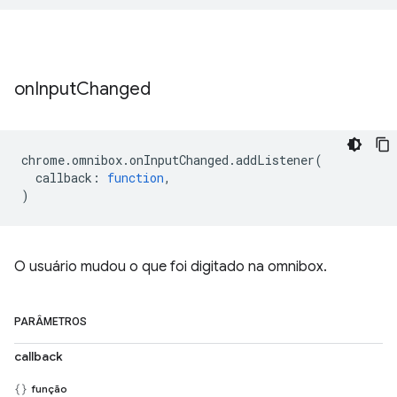
on
Input
Changed
chrome
.
omnibox
.
onInputChanged
.
addListener
(
callback
:
function
,
)
O usuário mudou o que foi digitado na omnibox.
PARÂMETROS
callback
função