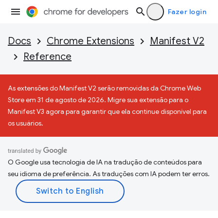
Fazer login
Docs
Chrome Extensions
Manifest V2
Reference
As extensões do Manifest V2 serão removidas da Chrome Web
Store em 31 de agosto de 2026. Migre sua extensão para o
Manifest V3 agora para garantir que ela continue disponível para
os usuários.
O Google usa tecnologia de IA na tradução de conteúdos para
seu idioma de preferência. As traduções com IA podem ter erros.