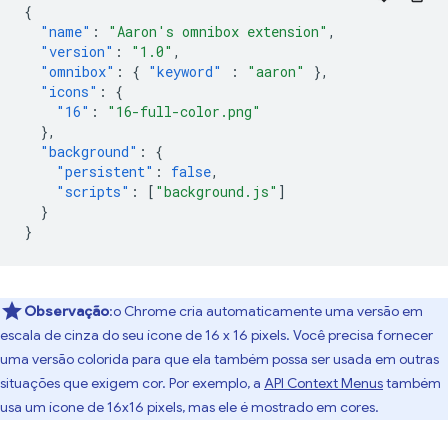
{
"name"
:
"Aaron's omnibox extension"
,
"version"
:
"1.0"
,
"omnibox"
:
{
"keyword"
:
"aaron"
},
"icons"
:
{
"16"
:
"16-full-color.png"
},
"background"
:
{
"persistent"
:
false
,
"scripts"
:
[
"background.js"
]
}
}
Observação
:o Chrome cria automaticamente uma versão em
escala de cinza do seu ícone de 16 x 16 pixels. Você precisa fornecer
uma versão colorida para que ela também possa ser usada em outras
situações que exigem cor. Por exemplo, a
API Context Menus
também
usa um ícone de 16x16 pixels, mas ele é mostrado em cores.