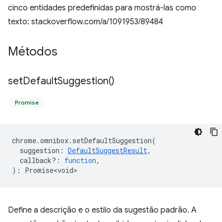
cinco entidades predefinidas para mostrá-las como
texto: stackoverflow.com/a/1091953/89484
Métodos
set
Default
Suggestion(
)
Promise
chrome
.
omnibox
.
setDefaultSuggestion
(
suggestion
:
DefaultSuggestResult
,
callback?
:
function
,
)
:
Promise<void>
Define a descrição e o estilo da sugestão padrão. A