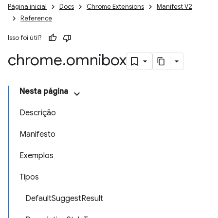
Página inicial
Docs
Chrome Extensions
Manifest V2
Reference
Isso foi útil?
chrome
.
omnibox
Nesta página
Descrição
Manifesto
Exemplos
Tipos
DefaultSuggestResult