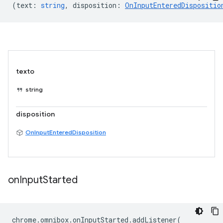
(
text
:
string
,
disposition
:
OnInputEnteredDispositio
texto
string
disposition
OnInputEnteredDisposition
on
Input
Started
chrome
.
omnibox
.
onInputStarted
.
addListener
(