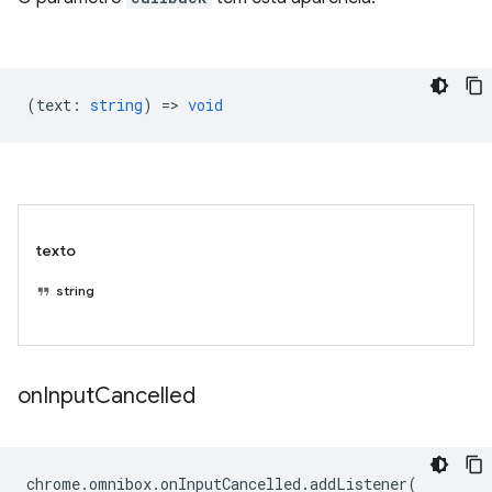
(
text
:
string
) =>
void
texto
string
on
Input
Cancelled
chrome
.
omnibox
.
onInputCancelled
.
addListener
(