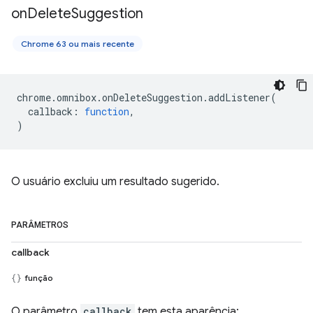
on
Delete
Suggestion
Chrome 63 ou mais recente
chrome
.
omnibox
.
onDeleteSuggestion
.
addListener
(
callback
:
function
,
)
O usuário excluiu um resultado sugerido.
PARÂMETROS
callback
função
O parâmetro
callback
tem esta aparência: