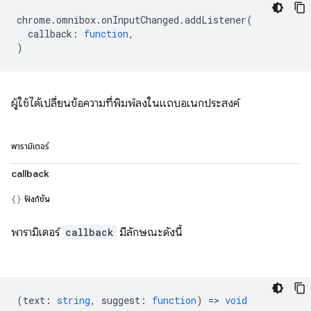
chrome
.
omnibox
.
onInputChanged
.
addListener
(
callback
:
function
,
)
ผู้ใช้ได้เปลี่ยนข้อความที่พิมพ์ลงในแถบอเนกประสงค์
พารามิเตอร์
callback
ฟังก์ชัน
พารามิเตอร์
callback
มีลักษณะดังนี้
(
text
:
string
,
suggest
:
function
) =>
void