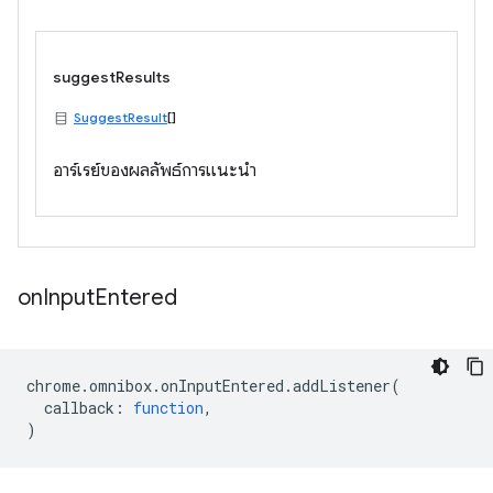
suggestResults
SuggestResult
[]
อาร์เรย์ของผลลัพธ์การแนะนำ
on
Input
Entered
chrome
.
omnibox
.
onInputEntered
.
addListener
(
callback
:
function
,
)