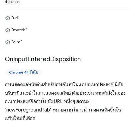
ค่าแจกแจง
"url"
"match"
"dim"
On
Input
Entered
Disposition
Chrome 44 ขึ้นไป
การแสดงผลหน้าต่างสำหรับการค้นหาในแถบอเนกประสงค์ นี่คือ
บริบทที่แนะนำในการแสดงผลลัพธ์ ตัวอย่างเช่น หากคำสั่งในช่อง
อเนกประสงค์คือการไปยัง URL หนึ่งๆ สถานะ
"newForegroundTab" หมายความว่าการนำทางควรเกิดขึ้นใน
แท็บใหม่ที่เลือก