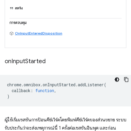
สตริง
การควบคุม
OnInputEnteredDisposition
on
Input
Started
chrome
.
omnibox
.
onInputStarted
.
addListener
(
callback
:
function
,
)
ผู้ใช้เริ่มเซสชันการป้อนคีย์เวิร์ดโดยพิมพ์คีย์เวิร์ดของส่วนขยาย ระบบ
รับประกันว่าจะส่งเหตุการณ์นี้ 1 ครั้งต่อเซสชันอินพุต และก่อน