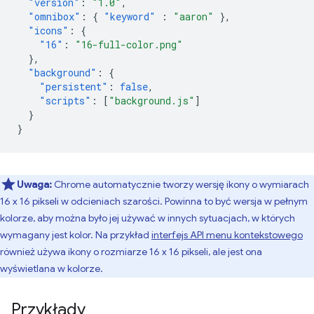
"version"
:
"1.0"
,
"omnibox"
:
{
"keyword"
:
"aaron"
},
"icons"
:
{
"16"
:
"16-full-color.png"
},
"background"
:
{
"persistent"
:
false
,
"scripts"
:
[
"background.js"
]
}
}
Uwaga:
Chrome automatycznie tworzy wersję ikony o wymiarach
16 x 16 pikseli w odcieniach szarości. Powinna to być wersja w pełnym
kolorze, aby można było jej używać w innych sytuacjach, w których
wymagany jest kolor. Na przykład
interfejs API menu kontekstowego
również używa ikony o rozmiarze 16 x 16 pikseli, ale jest ona
wyświetlana w kolorze.
Przykłady