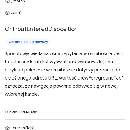
„match”
„dim”
On
Input
Entered
Disposition
Chrome 44 lub nowszy
Sposób wyświetlania okna zapytania w omniboksie. Jest
to zalecany kontekst wyświetlania wyników. Jeśli na
przykład polecenie w omniboksie dotyczy przejścia do
określonego adresu URL, wartość „newForegroundTab”
oznacza, że nawigacja powinna odbywać się w nowej,
wybranej karcie.
TYP WYLICZENIOWY
„currentTab”