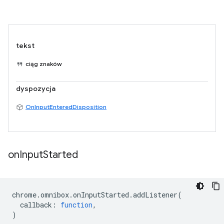
tekst
ciąg znaków
dyspozycja
OnInputEnteredDisposition
on
Input
Started
chrome
.
omnibox
.
onInputStarted
.
addListener
(
callback
:
function
,
)