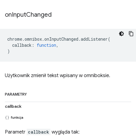
on
Input
Changed
chrome
.
omnibox
.
onInputChanged
.
addListener
(
callback
:
function
,
)
Użytkownik zmienił tekst wpisany w omniboksie.
PARAMETRY
callback
funkcja
Parametr
callback
wygląda tak: