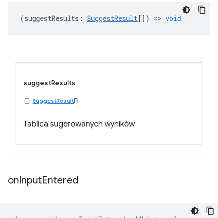
(
suggestResults
:
SuggestResult
[]) =>
void
suggestResults
SuggestResult
[]
Tablica sugerowanych wyników
on
Input
Entered