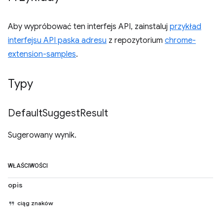
Aby wypróbować ten interfejs API, zainstaluj
przykład
interfejsu API paska adresu
z repozytorium
chrome-
extension-samples
.
Typy
Default
Suggest
Result
Sugerowany wynik.
WŁAŚCIWOŚCI
opis
ciąg znaków