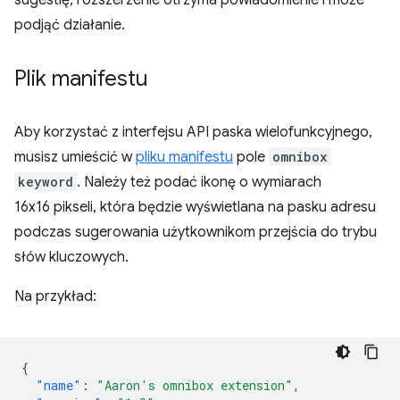
sugestię, rozszerzenie otrzyma powiadomienie i może
podjąć działanie.
Plik manifestu
Aby korzystać z interfejsu API paska wielofunkcyjnego,
musisz umieścić w
pliku manifestu
pole
omnibox
keyword
. Należy też podać ikonę o wymiarach
16x16 pikseli, która będzie wyświetlana na pasku adresu
podczas sugerowania użytkownikom przejścia do trybu
słów kluczowych.
Na przykład:
{
"name"
:
"Aaron's omnibox extension"
,