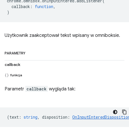
chrome
.
omnibox
.
onInputEntered
.
addListener
(
callback
:
function
,
)
Użytkownik zaakceptował tekst wpisany w omniboksie.
PARAMETRY
callback
funkcja
Parametr
callback
wygląda tak:
(
text
:
string
,
disposition
:
OnInputEnteredDispositio