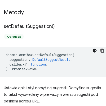
Metody
set
Default
Suggestion(
)
Obietnica
chrome
.
omnibox
.
setDefaultSuggestion
(
suggestion
:
DefaultSuggestResult
,
callback?
:
function
,
)
:
Promise<void>
Ustawia opis i styl domyślnej sugestii. Domyślna sugestia
to tekst wyświetlany w pierwszym wierszu sugestii pod
paskiem adresu URL.