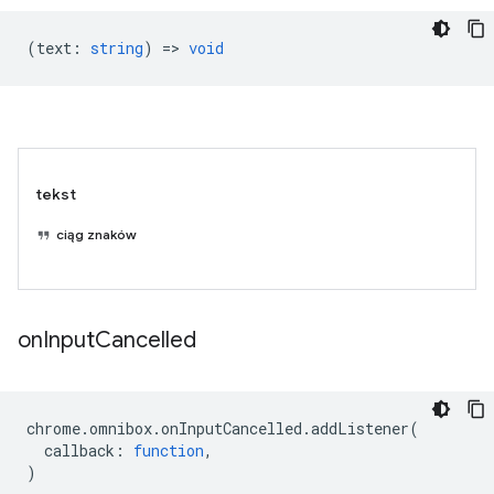
(
text
:
string
) =>
void
tekst
ciąg znaków
on
Input
Cancelled
chrome
.
omnibox
.
onInputCancelled
.
addListener
(
callback
:
function
,
)