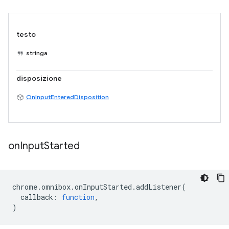
testo
stringa
disposizione
OnInputEnteredDisposition
on
Input
Started
chrome
.
omnibox
.
onInputStarted
.
addListener
(
callback
:
function
,
)