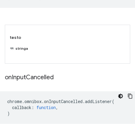
testo
stringa
on
Input
Cancelled
chrome
.
omnibox
.
onInputCancelled
.
addListener
(
callback
:
function
,
)