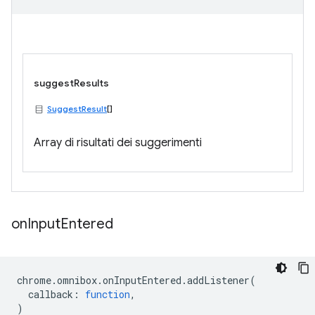
suggestResults
SuggestResult
[]
Array di risultati dei suggerimenti
on
Input
Entered
chrome
.
omnibox
.
onInputEntered
.
addListener
(
callback
:
function
,
)