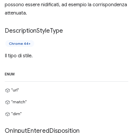
possono essere nidificati, ad esempio la corrispondenza
attenuata.
Description
Style
Type
Chrome 44+
Il tipo di stile.
ENUM
"url"
"match"
"dim"
On
Input
Entered
Disposition