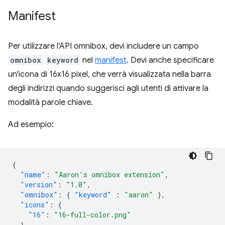
Manifest
Per utilizzare l'API omnibox, devi includere un campo
omnibox
keyword
nel
manifest
. Devi anche specificare
un'icona di 16x16 pixel, che verrà visualizzata nella barra
degli indirizzi quando suggerisci agli utenti di attivare la
modalità parole chiave.
Ad esempio:
{
"name"
:
"Aaron's omnibox extension"
,
"version"
:
"1.0"
,
"omnibox"
:
{
"keyword"
:
"aaron"
},
"icons"
:
{
"16"
:
"16-full-color.png"
},