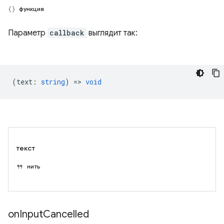
функция
Параметр
callback
выглядит так:
(
text
:
string
) =>
void
текст
нить
on
Input
Cancelled