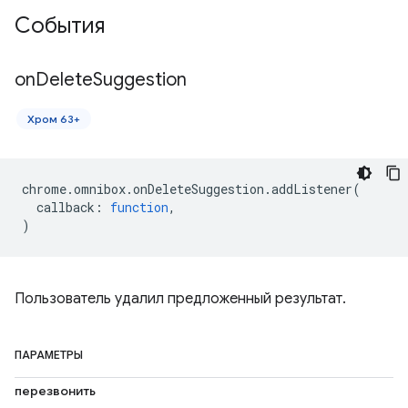
События
on
Delete
Suggestion
Хром 63+
chrome
.
omnibox
.
onDeleteSuggestion
.
addListener
(
callback
:
function
,
)
Пользователь удалил предложенный результат.
ПАРАМЕТРЫ
перезвонить