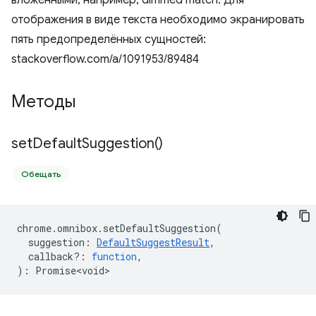
вложенными, например, dimmed match. Для
отображения в виде текста необходимо экранировать
пять предопределённых сущностей:
stackoverflow.com/a/1091953/89484
Методы
set
Default
Suggestion(
)
Обещать
chrome
.
omnibox
.
setDefaultSuggestion
(
suggestion
:
DefaultSuggestResult
,
callback?
:
function
,
)
:
Promise<void>