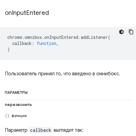
on
Input
Entered
chrome
.
omnibox
.
onInputEntered
.
addListener
(
callback
:
function
,
)
Пользователь принял то, что введено в омнибокс.
ПАРАМЕТРЫ
перезвонить
функция
Параметр
callback
выглядит так: