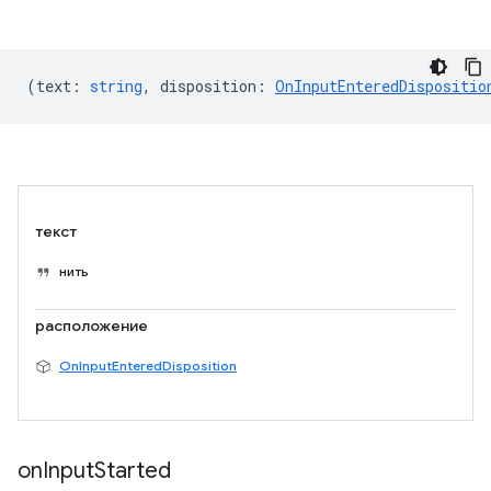
(
text
:
string
,
disposition
:
OnInputEnteredDispositio
текст
нить
расположение
OnInputEnteredDisposition
on
Input
Started