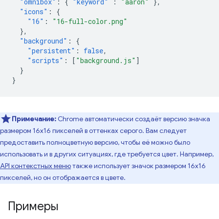
"omnibox"
:
{
"keyword"
:
"aaron"
},
"icons"
:
{
"16"
:
"16-full-color.png"
},
"background"
:
{
"persistent"
:
false
,
"scripts"
:
[
"background.js"
]
}
}
Примечание:
Chrome автоматически создаёт версию значка
размером 16x16 пикселей в оттенках серого. Вам следует
предоставить полноцветную версию, чтобы её можно было
использовать и в других ситуациях, где требуется цвет. Например,
API контекстных меню
также использует значок размером 16x16
пикселей, но он отображается в цвете.
Примеры