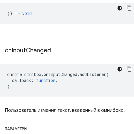
() =>
void
on
Input
Changed
chrome
.
omnibox
.
onInputChanged
.
addListener
(
callback
:
function
,
)
Пользователь изменил текст, введенный в омнибокс.
ПАРАМЕТРЫ