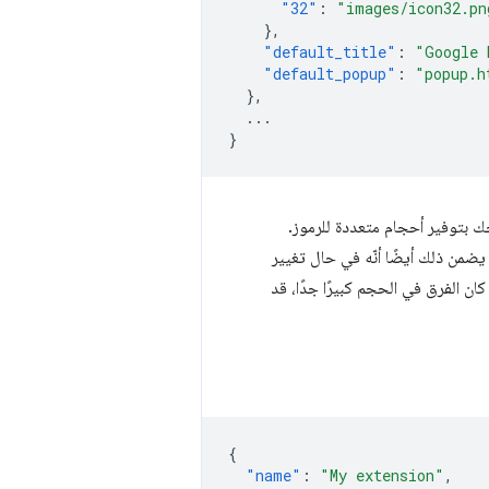
"32"
:
"images/icon32.pn
},
"default_title"
:
"Google 
"default_popup"
:
"popup.h
},
...
}
1. أو 1.2x، أصبحت أكثر انتشارًا، ننصحك بتوفير أحجام متعددة للرموز.
التي تبلغ 16 وحدة مستقلة عن الكثافة. يضمن ذلك أيضًا أنّه في حال تغيير
ن الفرق في الحجم كبيرًا جدًا، قد
{
"name"
:
"My extension"
,