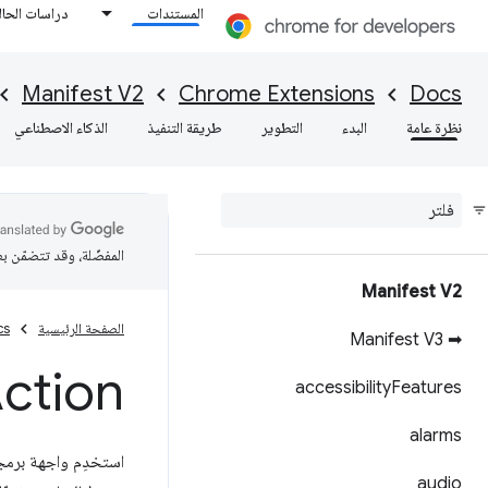
المستندات
دراسات الحال
Manifest V2
Chrome Extensions
Docs
نظرة عامة
البدء
التطوير
طريقة التنفيذ
الذكاء الاصطناعي
المفضّلة، وقد تتضمّن ب
Manifest V2
الصفحة الرئيسية
cs
➡ Manifest V3
ction
accessibility
Features
alarms
استخدِم واجهة برمج
audio