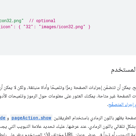
con32.png"
// optional
_icon": { "32": "images/icon32.png" }
المستخدم
، يمكن أن تتضمّن إجراءات الصفحة رمزًا وتلميحًا وأداة منبثقة، ولكن لا يمكن أ
ت الصفحة غير متاحة. يمكنك العثور على معلومات حول الرموز وتلميحات الأدوات
جراء المتصفّح
.
فحة يظهر باللون الرمادي باستخدام الطريقتَين
pageAction.show
و
ide
شكلٍ تلقائي باللون الرمادي. عند عرضها، عليك تحديد علامة التبويب التي يجب أن
دأ في عرض عنوان URL مختلف (لأنّ المستخدم ينقر على رابط، مثلاً).