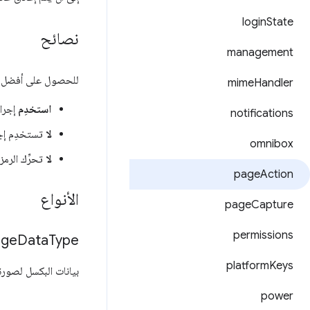
login
State
نصائح
management
للحصول على أفضل تأثي
mime
Handler
استخدِم
إجراء
notifications
لا
تستخدِم إج
omnibox
لا
تحرِّك الرمز
page
Action
الأنواع
page
Capture
permissions
age
Data
Type
platform
Keys
بيانات البكسل لصورة يجب أن يكون كائن
power