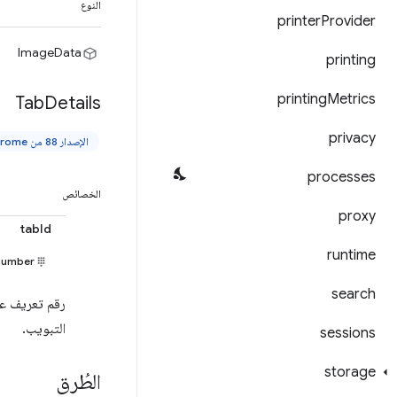
النوع
printer
Provider
ImageData
printing
printing
Metrics
Tab
Details
privacy
الإصدار 88 من Chrome والإصدارات الأحدث
processes
الخصائص
proxy
tabId
runtime
number
search
رقم تعريف عل
التبويب.
sessions
storage
الطُرق