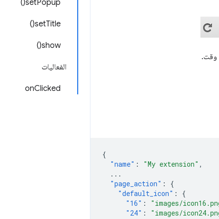
setPopup()
setTitle()
show()
 وقت.
الفعاليات
onClicked
{
"name"
:
"My extension"
,
...
"page_action"
:
{
"default_icon"
:
{
"16"
:
"images/icon16.pn
"24"
:
"images/icon24.pn