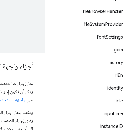
file
Browser
Handler
file
System
Provider
font
Settings
gcm
history
أجزاء واجهة 
i18n
مثل إجراءات المتصفّح
identity
يمكن أن تكون إجراءا
على
واجهة مستخدم إ
idle
يمكنك جعل إجراء الص
input
.
ime
يظهر إجراء الصفحة ب
instance
ID
إلى أن يتم إغلاق علامة التبويب أو تب