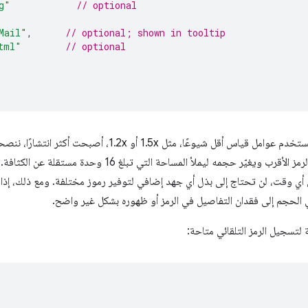
g"
// optional
Mail"
,
// optional; shown in tooltip
tml"
// optional
بما أنّ الأجهزة التي تستخدم عوامل قياس أقل شيوعًا، مثل 5x
سيختار Chrome الرمز الأقرب ويغيّر حجمه ليملأ المساحة 
 وقت، لن تحتاج إلى بذل أي جهد إضافي لتوفير رموز مختلفة. ومع ذلك، إذا كا
 الحجم إلى فقدان التفاصيل في الرمز أو ظهوره بشكل غير واضح.
ة لتسجيل الرمز التلقائي متاحة: