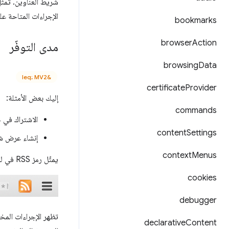
شريط العناوين. تمثّ
الإجراءات المتاحة ع
bookmarks
browser
Action
مدى التوفّر
browsing
Data
&leq; MV2
certificate
Provider
إليك بعض الأمثلة:
commands
الاشتراك في خلاصة RSS
content
Settings
إنشاء عرض ش
context
Menus
يمثّل رمز RSS في لقطة الشاشة التالية إجراء صفحة يتيح لك الاشتراك في خلاصة RSS للصفحة الحالية.
cookies
debugger
declarative
Content