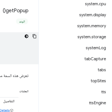
system
.
cpu
)
get
Popup(
system
.
display
الوعد
system
.
memory
system
.
storage
system
Log
tab
Capture
tabs
تعرض هذه السمة مستند HTML الذي تم ضبطه كنافذة منبثقة لإج
top
Sites
tts
المعلمات
التفاصيل
tts
Engine
Details