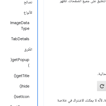
لا تنطبق على جميع الصفحات. تظهر
نصائح
الأنواع
ImageData
Type
TabDetails
الطُرق
getPopup(
)
getTitle()
hide()
setIcon()
لون الرمادي. على سبيل المثال، خلاصة RSS أدناه غير متاحة، لأنّه لا يمكنك الاشتراك في خلاصة