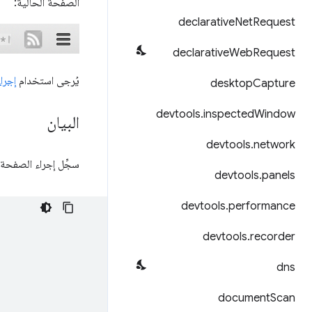
الصفحة الحالية:
declarative
Net
Request
declarative
Web
Request
يُرجى استخدام
إجرا
desktop
Capture
devtools
.
inspected
Window
البيان
devtools
.
network
سجِّل إجراء الصفحة
devtools
.
panels
devtools
.
performance
devtools
.
recorder
dns
document
Scan