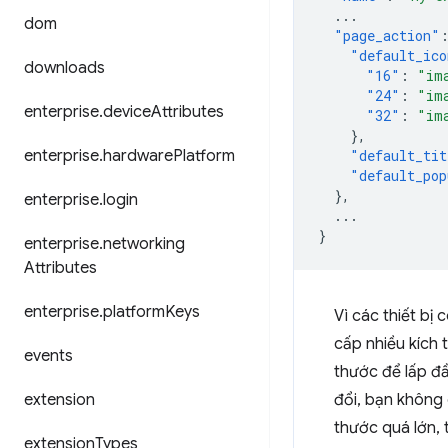
...
dom
"page_action"
"default_ico
downloads
"16"
:
"im
"24"
:
"im
enterprise
.
device
Attributes
"32"
:
"im
},
enterprise
.
hardware
Platform
"default_tit
"default_pop
},
enterprise
.
login
...
}
enterprise
.
networking
Attributes
enterprise
.
platform
Keys
Vì các thiết bị
cấp nhiều kích 
events
thước để lấp đầ
extension
đổi, bạn không 
thước quá lớn, 
extension
Types