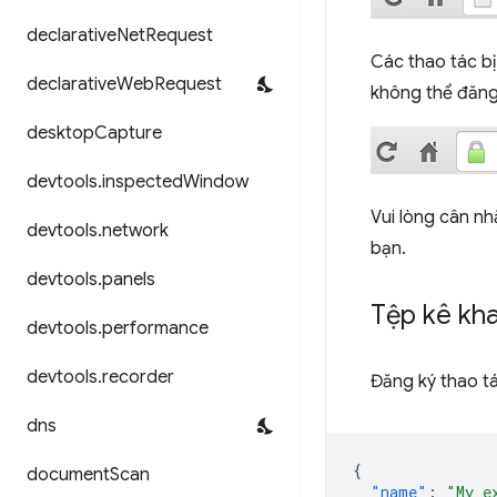
declarative
Net
Request
Các thao tác bị
declarative
Web
Request
không thể đăng 
desktop
Capture
devtools
.
inspected
Window
Vui lòng cân n
devtools
.
network
bạn.
devtools
.
panels
Tệp kê kha
devtools
.
performance
devtools
.
recorder
Đăng ký thao t
dns
{
document
Scan
"name"
:
"My e