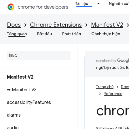
Tài liệu
Nghiên cứu
Docs
Chrome Extensions
Manifest V2
Tổng quan
Bắt đầu
Phát triển
Cách thực hiện
ngữ bạn ưu tiên. B
Manifest V2
Trang chủ
Doc
➡ Manifest V3
Reference
accessibility
Features
chro
alarms
audio
c