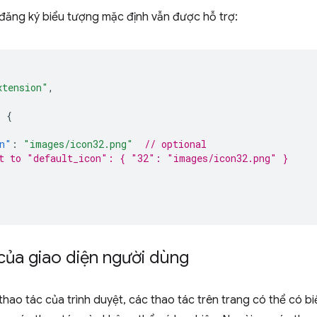
đăng ký biểu tượng mặc định vẫn được hỗ trợ:
xtension"
,
:
{
n"
:
"images/icon32.png"
// optional
t to "default_icon": { "32": "images/icon32.png" }
của giao diện người dùng
hao tác của trình duyệt, các thao tác trên trang có thể có bi