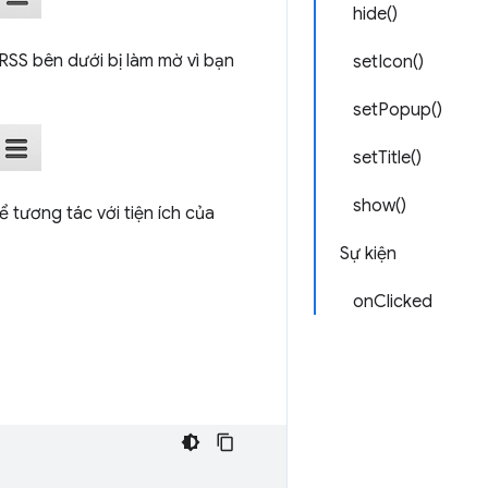
hide()
 RSS bên dưới bị làm mờ vì bạn
setIcon()
setPopup()
setTitle()
show()
 tương tác với tiện ích của
Sự kiện
onClicked