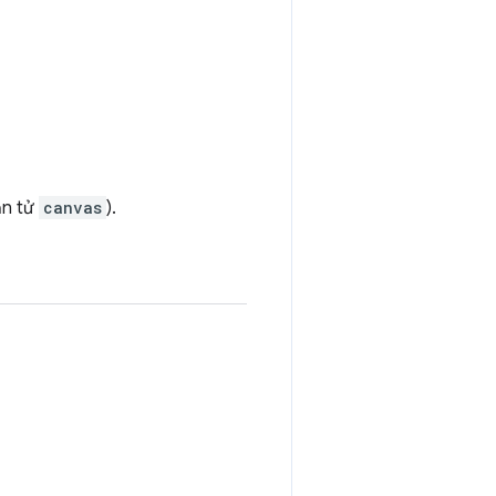
ần tử
canvas
).