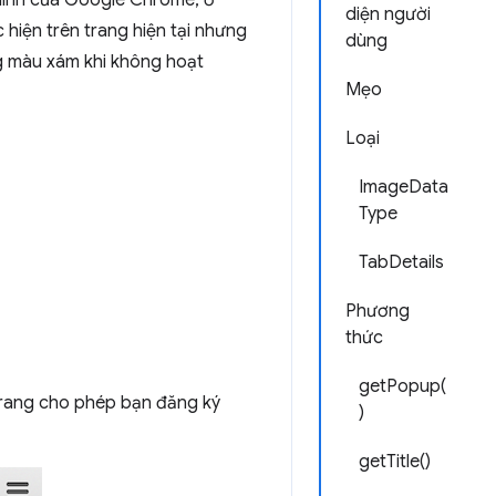
hính của Google Chrome, ở
diện người
 hiện trên trang hiện tại nhưng
dùng
g màu xám khi không hoạt
Mẹo
Loại
ImageData
Type
TabDetails
Phương
thức
getPopup(
 trang cho phép bạn đăng ký
)
getTitle()