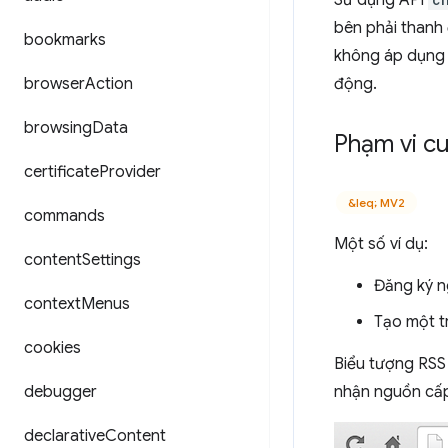
Sử dụng API
bên phải thanh 
bookmarks
không áp dụng 
browser
Action
động.
browsing
Data
Phạm vi cu
certificate
Provider
&leq; MV2
commands
Một số ví dụ:
content
Settings
Đăng ký n
context
Menus
Tạo một t
cookies
Biểu tượng RSS
debugger
nhận nguồn cấp 
declarative
Content