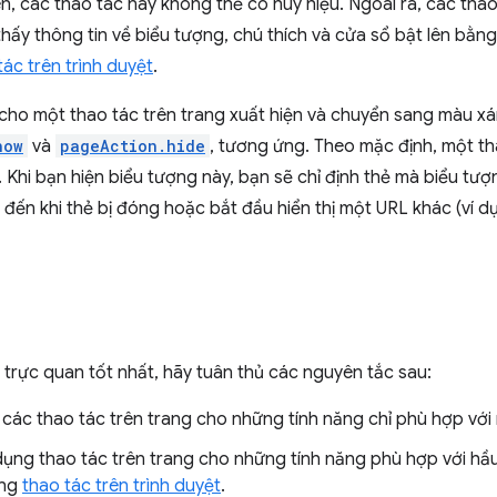
iên, các thao tác này không thể có huy hiệu. Ngoài ra, các thao
thấy thông tin về biểu tượng, chú thích và cửa sổ bật lên bằ
ác trên trình duyệt
.
 cho một thao tác trên trang xuất hiện và chuyển sang màu 
how
và
pageAction.hide
, tương ứng. Theo mặc định, một tha
. Khi bạn hiện biểu tượng này, bạn sẽ chỉ định thẻ mà biểu tượ
o đến khi thẻ bị đóng hoặc bắt đầu hiển thị một URL khác (ví
trực quan tốt nhất, hãy tuân thủ các nguyên tắc sau:
các thao tác trên trang cho những tính năng chỉ phù hợp với 
ụng thao tác trên trang cho những tính năng phù hợp với hầu
ụng
thao tác trên trình duyệt
.