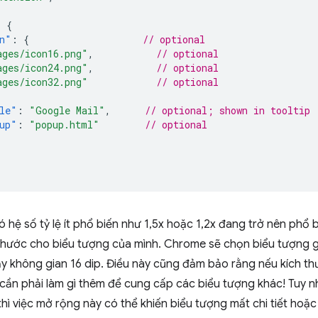
:
{
n"
:
{
// optional
ages/icon16.png"
,
// optional
ages/icon24.png"
,
// optional
ages/icon32.png"
// optional
le"
:
"Google Mail"
,
// optional; shown in tooltip
up"
:
"popup.html"
// optional
 có hệ số tỷ lệ ít phổ biến như 1,5x hoặc 1,2x đang trở nên phổ
thước cho biểu tượng của mình. Chrome sẽ chọn biểu tượng gầ
y không gian 16 dip. Điều này cũng đảm bảo rằng nếu kích thư
cần phải làm gì thêm để cung cấp các biểu tượng khác! Tuy nh
thì việc mở rộng này có thể khiến biểu tượng mất chi tiết hoặ