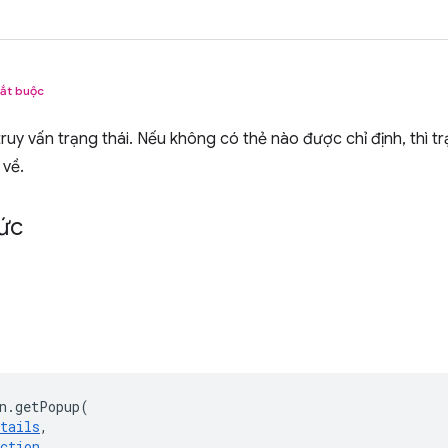
ắt buộc
ruy vấn trạng thái. Nếu không có thẻ nào được chỉ định, thì t
 về.
ức
n
.
getPopup
(
tails
,
ction
,