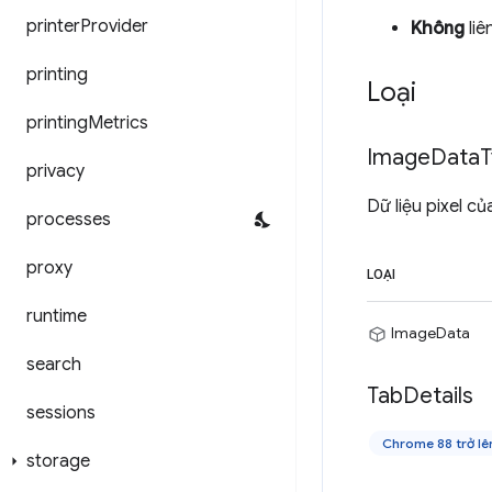
printer
Provider
Không
liê
printing
Loại
printing
Metrics
Image
Data
T
privacy
Dữ liệu pixel c
processes
proxy
LOẠI
runtime
ImageData
search
Tab
Details
sessions
Chrome 88 trở lê
storage