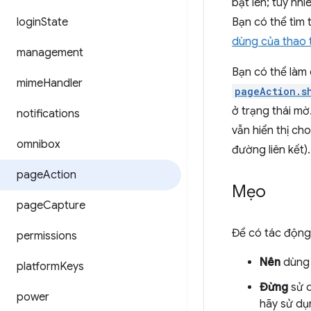
bật lên; tuy nh
login
State
Bạn có thể tìm 
dùng của thao t
management
Bạn có thể làm
mime
Handler
pageAction.s
ở trạng thái mờ
notifications
vẫn hiển thị ch
omnibox
đường liên kết).
page
Action
Mẹo
page
Capture
Để có tác động 
permissions
Nên
dùng 
platform
Keys
Đừng
sử d
power
hãy sử d