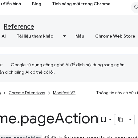
 điển hình
Blog
Tính năng mới trong Chrome
Reference
AI
Tài liệu tham khảo
Mẫu
Chrome Web Store
Google sử dụng công nghệ AI để dịch nội dung sang ngôn
ản dịch bằng AI có thể có lỗi.
s
Chrome Extensions
Manifest V2
Thông tin này có hữu
me
.
page
Action
hrome.pageAction