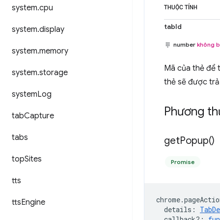
system
.
cpu
THUỘC TÍNH
tabId
system
.
display
number
không b
system
.
memory
Mã của thẻ để t
system
.
storage
thẻ sẽ được trả
system
Log
Phương th
tab
Capture
tabs
get
Popup(
)
top
Sites
Promise
tts
chrome
.
pageActio
tts
Engine
details
:
TabDe
callback?
:
fun