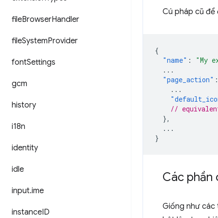
Cú pháp cũ để 
file
Browser
Handler
file
System
Provider
{
"name"
:
"My e
font
Settings
...
"page_action"
gcm
...
"default_ico
history
// equivalen
},
i18n
...
}
identity
idle
Các phần 
input
.
ime
Giống như các t
instance
ID