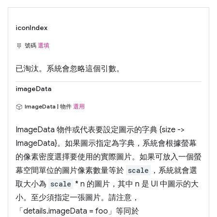
iconIndex
號碼
選填
已淘汰。
系統會忽略這個引數。
imageData
ImageData | 物件
選用
ImageData 物件或代表要設定圖示的字典 {size ->
ImageData}。如果圖示指定為字典，系統會根據螢幕
的像素密度選擇要使用的實際圖片。如果可放入一個螢
幕空間單位的圖片像素數量等於
scale
，系統就會選
取大小為
scale
* n 的圖片，其中 n 是 UI 中圖示的大
小。至少須指定一張圖片。請注意，
「details.imageData = foo」等同於