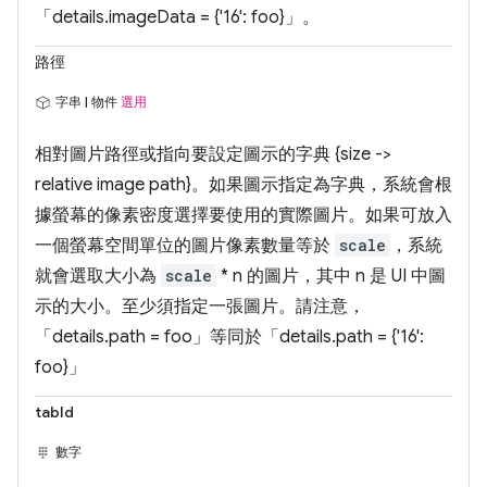
「details.imageData = {'16': foo}」。
路徑
字串 | 物件
選用
相對圖片路徑或指向要設定圖示的字典 {size ->
relative image path}。如果圖示指定為字典，系統會根
據螢幕的像素密度選擇要使用的實際圖片。如果可放入
一個螢幕空間單位的圖片像素數量等於
scale
，系統
就會選取大小為
scale
* n 的圖片，其中 n 是 UI 中圖
示的大小。至少須指定一張圖片。請注意，
「details.path = foo」等同於「details.path = {'16':
foo}」
tabId
數字