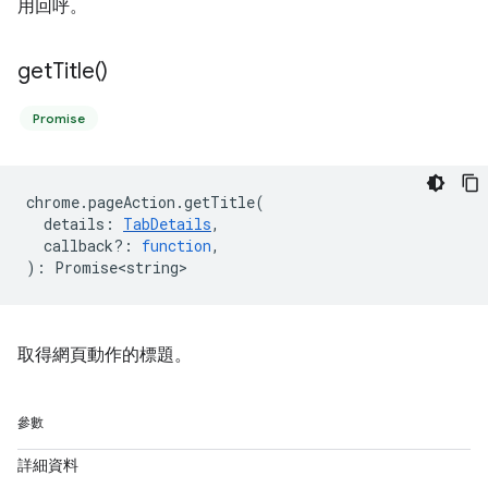
用回呼。
get
Title(
)
Promise
chrome
.
pageAction
.
getTitle
(
details
:
TabDetails
,
callback?
:
function
,
)
:
Promise<string>
取得網頁動作的標題。
參數
詳細資料