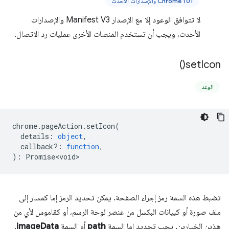
Chrome 101 والإصدارات الأحدث
لا تتوافق الوعود إلا مع الإصدار Manifest V3 والإصدارات
الأحدث، ويجب أن تستخدم المنصات الأخرى عمليات رد الاتصال.
)
set
Icon(
الوعد
chrome
.
pageAction
.
setIcon
(
details
:
object
,
callback?
:
function
,
)
:
Promise<void>
تضبط هذه السمة رمز إجراء الصفحة. يمكن تحديد الرمز إما كمسار إلى
ملف صورة أو كبيانات البكسل من عنصر لوحة الرسم، أو كقاموس لأي من
هذين الخيارين. يجب تحديد إما السمة
path
أو السمة
imageData
.