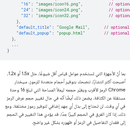
"16"
:
"images/icon16.png"
,
// option
"24"
:
"images/icon24.png"
,
// option
"32"
:
"images/icon32.png"
// option
},
"default_title"
:
"Google Mail"
,
// optional
"default_popup"
:
"popup.html"
// optional
},
...
}
بما أنّ الأجهزة التي تستخدم عوامل قياس أقل شيوعًا، مثل 1.5x أو 1.2x،
أصبحت أكثر انتشارًا، ننصحك بتوفير أحجام متعددة للرموز. سيختار
Chrome الرمز الأقرب ويغيّر حجمه ليملأ المساحة التي تبلغ 16 وحدة
مستقلة عن الكثافة. يضمن ذلك أيضًا أنّه في حال تغيير حجم عرض الرمز
في أي وقت، لن تحتاج إلى بذل أي جهد إضافي لتوفير رموز مختلفة. ومع
ذلك، إذا كان الفرق في الحجم كبيرًا جدًا، قد يؤدي هذا التغيير في الحجم
إلى فقدان التفاصيل في الرمز أو ظهوره بشكل غير واضح.