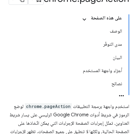
على هذه الصفحة
الوصف
مدى التوفّر
البيان
أجزاء واجهة المستخدم
نصائح
استخدِم واجهة برمجة التطبيقات
chrome.pageAction
لوضع
الرموز في شريط أدوات Google Chrome الرئيسي على يسار شريط
العناوين. تمثّل إجراءات الصفحة الإجراءات التي يمكن اتّخاذها على
الصفحة الحالية، ولكنّها لا تنطبق على جميع الصفحات. تظهر الإجراءات