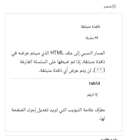
عنصر
نافذة منبثقة
سلسلة
المسار النسبي إلى ملف HTML الذي سيتم عرضه في
نافذة منبثقة. إذا تم ضبطها على السلسلة الفارغة
(
''
)، لن يتم عرض أي نافذة منبثقة.
tabId
الرقم
معرّف علامة التبويب التي تريد تعديل إجراء الصفحة
لها.
callback