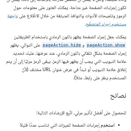
تكون إجراءات الصفحة غير متاحة. يمكنك العثور على معلومات حول
الرموز وتلميحات الأدوات والنوافذ المنبثقة من خلال الاطّلاع على
واجهة
مستخدم إجراء المتصفّح
.
يمكنك جعل إجراء الصفحة يظهر باللون الرمادي باستخدام الطريقتَين
pageAction.show
و
pageAction.hide
على التوالي. يظهر
إجراء الصفحة بشكلٍ تلقائي باللون الرمادي. عند عرضها، عليك تحديد
علامة التبويب التي يجب أن يظهر فيها الرمز. يبقى الرمز مرئيًا إلى أن يتم
إغلاق علامة التبويب أو تبدأ في عرض عنوان URL مختلف (لأنّ
المستخدم ينقر على رابط، مثلاً).
نصائح
للحصول على أفضل تأثير مرئي، اتّبِع الإرشادات التالية:
استخدِم
إجراءات الصفحة للميزات التي تناسب عددًا قليلاً