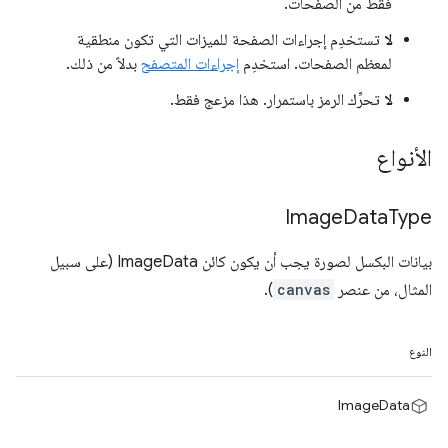
فقط من الصفحات.
لا
تستخدِم إجراءات الصفحة للميزات التي تكون منطقية
لمعظم الصفحات. استخدِم
إجراءات المتصفح
بدلاً من ذلك.
لا
تحرِّك الرمز باستمرار. هذا مزعج فقط.
الأنواع
Image
Data
Type
بيانات البكسل لصورة يجب أن يكون كائن ImageData (على سبيل
المثال، من عنصر
canvas
).
النوع
ImageData