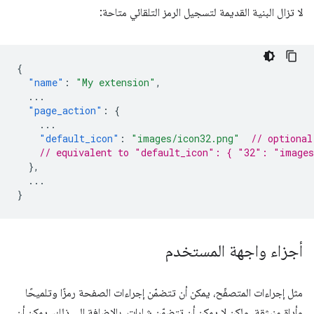
لا تزال البنية القديمة لتسجيل الرمز التلقائي متاحة:
{
"name"
:
"My extension"
,
...
"page_action"
:
{
...
"default_icon"
:
"images/icon32.png"
// optional
// equivalent to "default_icon": { "32": "images
},
...
}
أجزاء واجهة المستخدم
مثل إجراءات المتصفّح، يمكن أن تتضمّن إجراءات الصفحة رمزًا وتلميحًا
وأداة منبثقة، ولكن لا يمكن أن تتضمّن شارات. بالإضافة إلى ذلك، يمكن أن