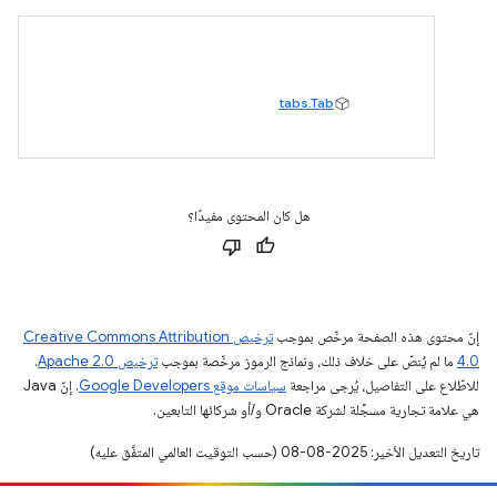
tabs.Tab
هل كان المحتوى مفيدًا؟
إنّ محتوى هذه الصفحة مرخّص بموجب
ترخيص Creative Commons Attribution
4.0‏
ما لم يُنصّ على خلاف ذلك، ونماذج الرموز مرخّصة بموجب
ترخيص Apache 2.0‏
.
للاطّلاع على التفاصيل، يُرجى مراجعة
سياسات موقع Google Developers‏
. إنّ Java
هي علامة تجارية مسجَّلة لشركة Oracle و/أو شركائها التابعين.
تاريخ التعديل الأخير: 2025-08-08 (حسب التوقيت العالمي المتفَّق عليه)