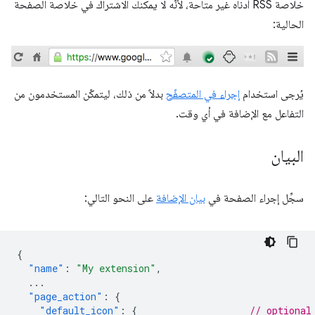
خلاصة RSS أدناه غير متاحة، لأنّه لا يمكنك الاشتراك في خلاصة الصفحة
الحالية:
يُرجى استخدام
إجراء في المتصفّح
بدلاً من ذلك، ليتمكّن المستخدمون من
التفاعل مع الإضافة في أي وقت.
البيان
سجِّل إجراء الصفحة في
بيان الإضافة
على النحو التالي:
{
"name"
:
"My extension"
,
...
"page_action"
:
{
"default_icon"
:
{
// optional