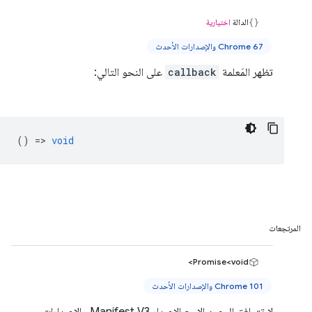
الدالة
اختيارية
Chrome 67 والإصدارات الأحدث
تظهر المَعلمة
callback
على النحو التالي:
() =>
void
المرتجعات
Promise<void>
Chrome 101 والإصدارات الأحدث
لا تتوافق الوعود إلا مع الإصدار Manifest V3 والإصدارات