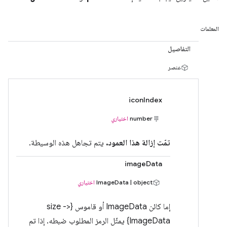
المعلمات
التفاصيل
عنصر
iconIndex
number
اختياري
تمّت إزالة هذا العمود.
يتم تجاهل هذه الوسيطة.
imageData
ImageData | object
اختياري
إما كائن ImageData أو قاموس {size ->
ImageData} يمثّل الرمز المطلوب ضبطه. إذا تم