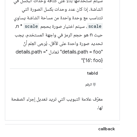
سيتم استخدامها بناءً على كثافة وحدات البكسل في
الشاشة. إذا كان عدد وحدات بكسل الصورة التي
تتناسب مع وحدة واحدة من مساحة الشاشة يساوي
scale
، سيتم اختيار صورة بحجم
scale
* n،
حيث n هو حجم الرمز في واجهة المستخدم. يجب
تحديد صورة واحدة على الأقل. يُرجى العِلم أنّ
"details.path = foo" تعادل "details.path =
{‎'16': foo}"
tabId
الرقم
معرّف علامة التبويب التي تريد تعديل إجراء الصفحة
لها.
callback