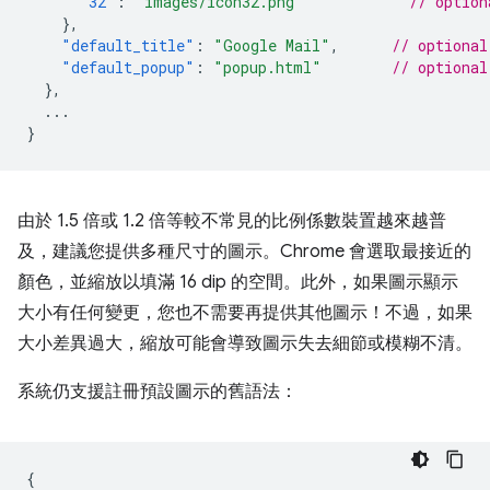
"32"
:
"images/icon32.png"
// option
},
"default_title"
:
"Google Mail"
,
// optional
"default_popup"
:
"popup.html"
// optional
},
...
}
由於 1.5 倍或 1.2 倍等較不常見的比例係數裝置越來越普
及，建議您提供多種尺寸的圖示。Chrome 會選取最接近的
顏色，並縮放以填滿 16 dip 的空間。此外，如果圖示顯示
大小有任何變更，您也不需要再提供其他圖示！不過，如果
大小差異過大，縮放可能會導致圖示失去細節或模糊不清。
系統仍支援註冊預設圖示的舊語法：
{