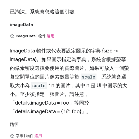
已淘汰。
系統會忽略這個引數。
imageData
ImageData | 物件
選用
ImageData 物件或代表要設定圖示的字典 {size ->
ImageData}。如果圖示指定為字典，系統會根據螢幕
的像素密度選擇要使用的實際圖片。如果可放入一個螢
幕空間單位的圖片像素數量等於
scale
，系統就會選
取大小為
scale
* n 的圖片，其中 n 是 UI 中圖示的大
小。至少須指定一張圖片。請注意，
「details.imageData = foo」等同於
「details.imageData = {'16': foo}」。
路徑
字串 | 物件
選用