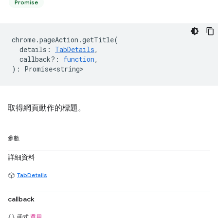
Promise
chrome
.
pageAction
.
getTitle
(
details
:
TabDetails
,
callback?
:
function
,
)
:
Promise<string>
取得網頁動作的標題。
參數
詳細資料
TabDetails
callback
函式
選用