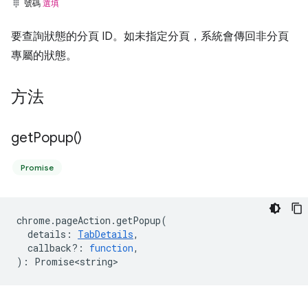
號碼
選填
要查詢狀態的分頁 ID。如未指定分頁，系統會傳回非分頁
專屬的狀態。
方法
get
Popup(
)
Promise
chrome
.
pageAction
.
getPopup
(
details
:
TabDetails
,
callback?
:
function
,
)
:
Promise<string>