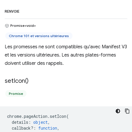
RENVOIE
Promise<void>
Chrome 101 et versions ultérieures
Les promesses ne sont compatibles qu'avec Manifest V3
et les versions ultérieures. Les autres plates-formes
doivent utiliser des rappels.
set
Icon(
)
Promise
chrome
.
pageAction
.
setIcon
(
details
:
object
,
callback?
:
function
,