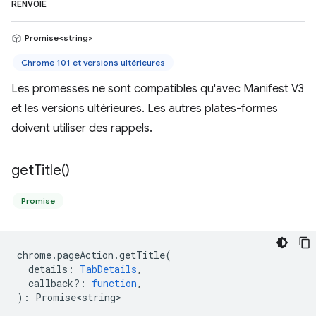
RENVOIE
Promise<string>
Chrome 101 et versions ultérieures
Les promesses ne sont compatibles qu'avec Manifest V3
et les versions ultérieures. Les autres plates-formes
doivent utiliser des rappels.
get
Title(
)
Promise
chrome
.
pageAction
.
getTitle
(
details
:
TabDetails
,
callback?
:
function
,
)
:
Promise<string>