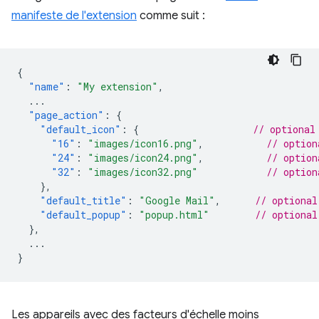
manifeste de l'extension
comme suit :
{
"name"
:
"My extension"
,
...
"page_action"
:
{
"default_icon"
:
{
// optional
"16"
:
"images/icon16.png"
,
// option
"24"
:
"images/icon24.png"
,
// option
"32"
:
"images/icon32.png"
// option
},
"default_title"
:
"Google Mail"
,
// optional
"default_popup"
:
"popup.html"
// optional
},
...
}
Les appareils avec des facteurs d'échelle moins