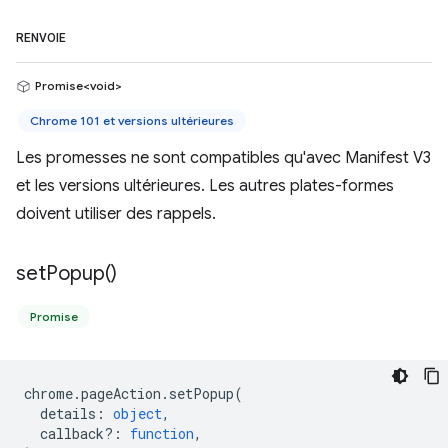
RENVOIE
Promise<void>
Chrome 101 et versions ultérieures
Les promesses ne sont compatibles qu'avec Manifest V3
et les versions ultérieures. Les autres plates-formes
doivent utiliser des rappels.
set
Popup(
)
Promise
chrome
.
pageAction
.
setPopup
(
details
:
object
,
callback?
:
function
,