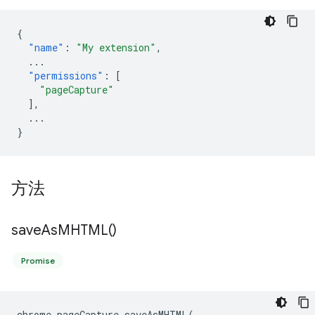
{
"name"
:
"My extension"
,
...
"permissions"
:
[
"pageCapture"
],
...
}
方法
save
As
MHTML(
)
Promise
chrome
.
pageCapture
.
saveAsMHTML
(