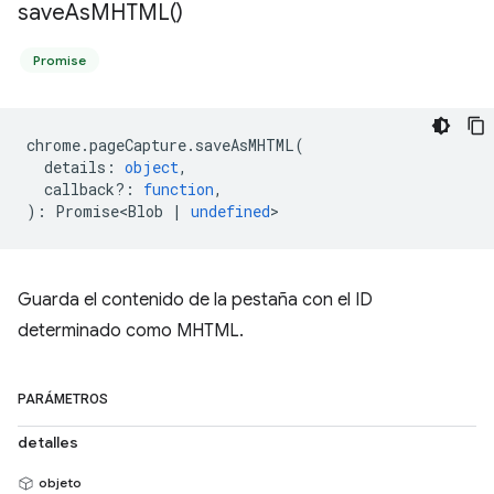
save
As
MHTML(
)
Promise
chrome
.
pageCapture
.
saveAsMHTML
(
details
:
object
,
callback?
:
function
,
)
:
Promise<Blob
|
undefined
>
Guarda el contenido de la pestaña con el ID
determinado como MHTML.
PARÁMETROS
detalles
objeto