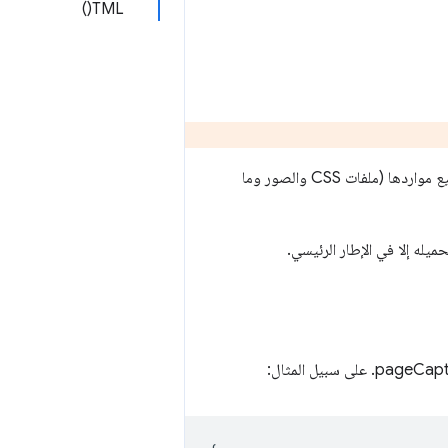
TML()
متوافق مع معظم المتصفّحات. وهي تتضمّن في ملف واحد صفحة وجميع مواردها (ملفات CSS والصور وما