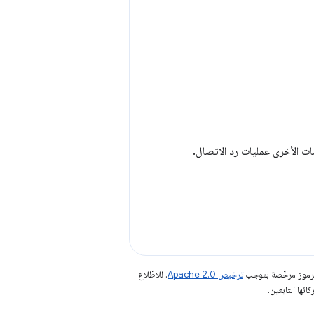
الرموز مرخّصة بموجب
ترخيص Apache 2.0‏
. للاطّلاع