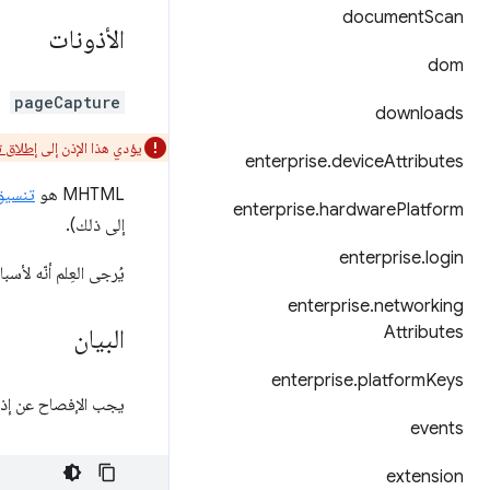
document
Scan
الأذونات
dom
pageCapture
downloads
يؤدي هذا الإذن إلى
إطلاق 
enterprise
.
device
Attributes
‫MHTML هو
تنسيق
enterprise
.
hardware
Platform
إلى ذلك).
enterprise
.
login
يُرجى العِلم أنّه لأسباب تتعلّق بالأمان، لا 
enterprise
.
networking
Attributes
البيان
enterprise
.
platform
Keys
يجب الإفصاح عن إذن "pageCapture
events
extension