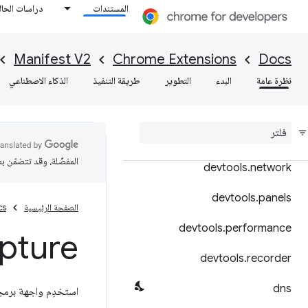
المستندات
دراسات الحال
declarativeContent
declarativeNetRequest
Manifest V2
Chrome Extensions
Docs
declarativeWebRequest
نظرة عامة
البدء
التطوير
طريقة التنفيذ
الذكاء الاصطناعي
desktop
Capture
devtools
.
inspected
Window
المفضّلة، وقد تتضمّن ب
devtools
.
network
devtools
.
panels
الصفحة الرئيسية
cs
devtools
.
performance
pture
devtools
.
recorder
dns
استخدِم واجهة برمج