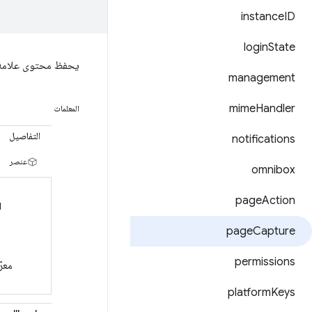
instance
ID
login
State
يحفظ محتوى علامة الت
management
mime
Handler
المعلمات
التفاصيل
notifications
عنصر
omnibox
page
Action
d
page
Capture
permissions
معرّ
platform
Keys