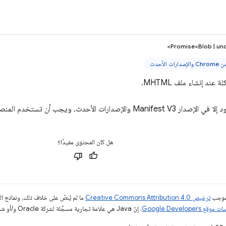
Promise<Blob | und
 عند إنشاء ملف MHTML.
صدارات الأحدث، ويجب أن تستخدم المنصات الأخرى عمليات رد الاتصال.
هل كان المحتوى مفيدًا؟
بموجب
ترخيص Creative Commons Attribution 4.0‏
ما لم يُنصّ على خلاف ذلك، ونماذج 
قع Google Developers‏
. إنّ Java هي علامة تجارية مسجَّلة لشركة Oracle و/أو شركائها التابعين.