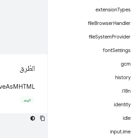
extension
Types
file
Browser
Handler
file
System
Provider
font
Settings
gcm
الطُرق
history
ve
As
MHTML(
i18n
الوعد
identity
idle
input
.
ime