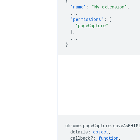
{
"name"
:
"My extension"
,
...
"permissions"
:
[
"pageCapture"
],
...
}
chrome
.
pageCapture
.
saveAsMHTM
details
:
object
,
callback?
:
function
,