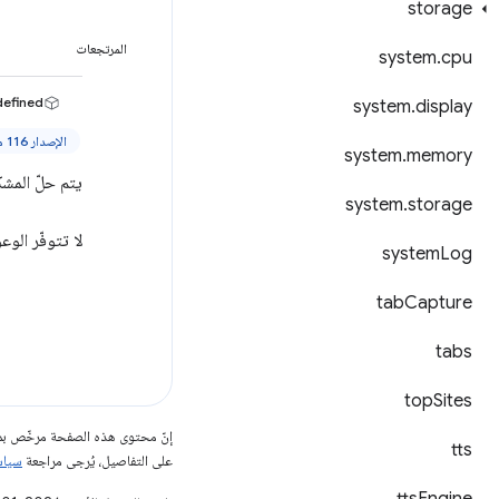
storage
المرتجعات
system
.
cpu
efined>
system
.
display
الإصدار 116 من Chrome والإصدارات الأحدث
system
.
memory
يتم حلّ المشكلة
system
.
storage
لا تتوفّر الوعود إلا في الإصدار Manifest V3 والإ
system
Log
tab
Capture
tabs
top
Sites
إنّ محتوى هذه الصفحة مرخّص 
tts
على التفاصيل، يُرجى مراجعة
سياسات مو