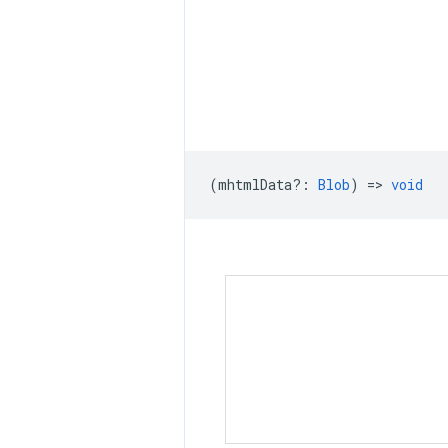
(
mhtmlData?
:
Blob
) =>
void