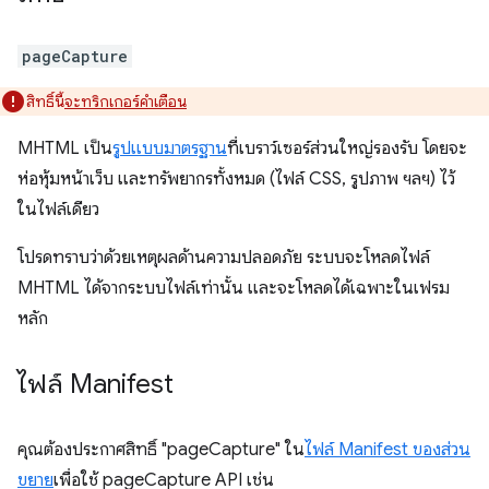
pageCapture
สิทธิ์นี้
จะทริกเกอร์คำเตือน
MHTML เป็น
รูปแบบมาตรฐาน
ที่เบราว์เซอร์ส่วนใหญ่รองรับ โดยจะ
ห่อหุ้มหน้าเว็บ และทรัพยากรทั้งหมด (ไฟล์ CSS, รูปภาพ ฯลฯ) ไว้
ในไฟล์เดียว
โปรดทราบว่าด้วยเหตุผลด้านความปลอดภัย ระบบจะโหลดไฟล์
MHTML ได้จากระบบไฟล์เท่านั้น และจะโหลดได้เฉพาะในเฟรม
หลัก
ไฟล์ Manifest
คุณต้องประกาศสิทธิ์ "pageCapture" ใน
ไฟล์ Manifest ของส่วน
ขยาย
เพื่อใช้ pageCapture API เช่น