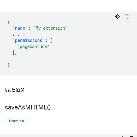
{
"name"
:
"My extension"
,
...
"permissions"
:
[
"pageCapture"
],
...
}
เมธอด
save
As
MHTML(
)
Promise