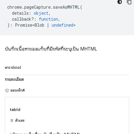
chrome
.
pageCapture
.
saveAsMHTML
(
details
:
object
,
callback?
:
function
,
)
:
Promise<Blob
|
undefined
>
บันทึกเนื้อหาของแท็บที่มีรหัสที่ระบุเป็น MHTML
พารามิเตอร์
รายละเอียด
ออบเจ็กต์
tabId
ตัวเลข