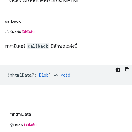
รหัสของแท็บที่จะบันทึกเป็น MHTML
callback
ฟังก์ชัน
ไม่บังคับ
พารามิเตอร์
callback
มีลักษณะดังนี้
(
mhtmlData?
:
Blob
) =>
void
mhtmlData
Blob
ไม่บังคับ