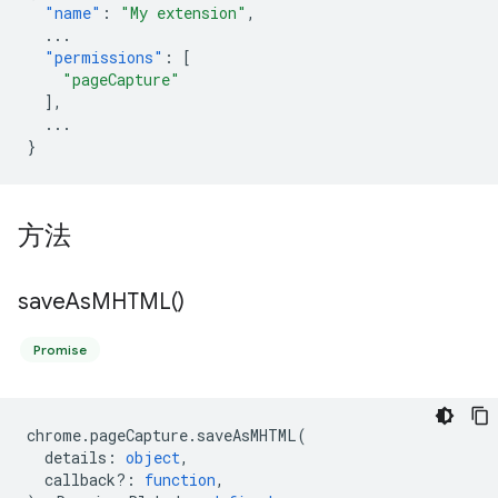
"name"
:
"My extension"
,
...
"permissions"
:
[
"pageCapture"
],
...
}
方法
save
As
MHTML(
)
Promise
chrome
.
pageCapture
.
saveAsMHTML
(
details
:
object
,
callback?
:
function
,