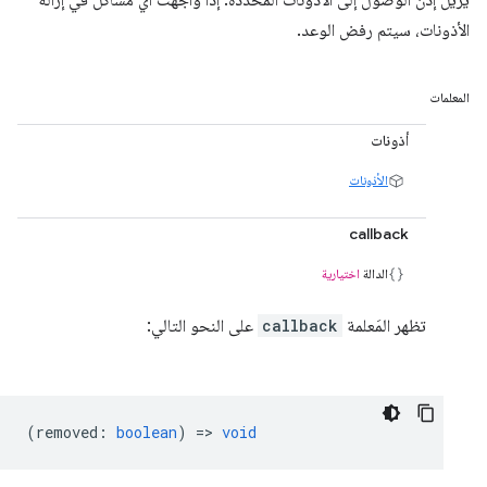
يزيل إذن الوصول إلى الأذونات المحدّدة. إذا واجهت أي مشاكل في إزالة
الأذونات، سيتم رفض الوعد.
المعلمات
أذونات
الأذونات
callback
الدالة
اختيارية
تظهر المَعلمة
callback
على النحو التالي:
(
removed
:
boolean
) =>
void