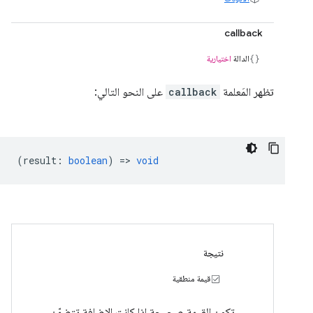
callback
الدالة
اختيارية
تظهر المَعلمة
callback
على النحو التالي:
(
result
:
boolean
) =>
void
نتيجة
قيمة منطقية
تكون القيمة صحيحة إذا كانت الإضافة تتضمّن