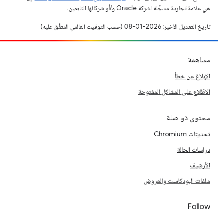
هي علامة تجارية مسجَّلة لشركة Oracle و/أو شركائها التابعين.
تاريخ التعديل الأخير: 2026-01-08 (حسب التوقيت العالمي المتفَّق عليه)
مساهمة
الإبلاغ عن خطأ
الاطّلاع على المشاكل المفتوحة
محتوى ذو صلة
تحديثات Chromium
دراسات الحالة
الأرشيف
ملفات البودكاست والعروض
Follow