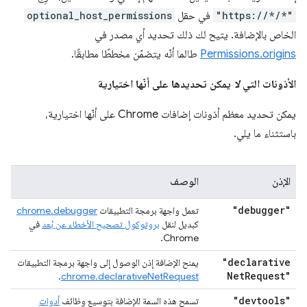
"https://*/*"
في حقل
optional_host_permissions
الخاص بالإضافة. يتيح لك ذلك تحديد أي مصدر في
Permissions.origins
طالما أنّه يتضمّن مخططًا مطابقًا.
الأذونات التي
لا
يمكن تحديدها على أنّها اختيارية
يمكن تحديد معظم أذونات إضافات Chrome على أنّها اختيارية،
باستثناء ما يلي.
الإذن
الوصف
"debugger"
تعمل واجهة برمجة التطبيقات
chrome.debugger
كبديل لنقل
بروتوكول تصحيح الأخطاء عن بُعد
في
Chrome.
"declarative
يمنح الإضافة إذن الوصول إلى واجهة برمجة التطبيقات
Net
Request"
.
chrome.declarativeNetRequest
"devtools"
تسمح هذه السمة للإضافة بتوسيع وظائف
أدوات