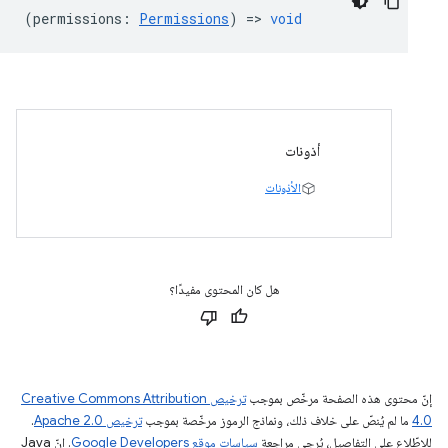
(
permissions
:
Permissions
) =>
void
أذونات
الأذونات
هل كان المحتوى مفيدًا؟
إنّ محتوى هذه الصفحة مرخّص بموجب
ترخيص Creative Commons Attribution
4.0‏
ما لم يُنصّ على خلاف ذلك، ونماذج الرموز مرخّصة بموجب
ترخيص Apache 2.0‏
.
للاطّلاع على التفاصيل، يُرجى مراجعة
سياسات موقع Google Developers‏
. إنّ Java