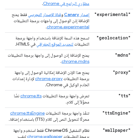
مطوّري البرامج في Chrome
.
"experimental"
إصدار Canary
و
قناة الإصدار التجريبي
فقط
يمنح
الإضافة إذن الوصول إلى واجهات برمجة التطبيقات
.
chrome.experimental
"geolocation"
تسمح هذه السمة للإضافة باستخدام واجهة برمجة
التطبيقات
لتحديد الموقع الجغرافي
في HTML5.
"mdns"
يمنح الإضافة إذن الوصول إلى واجهة برمجة التطبيقات
.
chrome.mdns
"proxy"
يمنح هذا الإذن الإضافة إمكانية الوصول إلى واجهة
برمجة التطبيقات
chrome.proxy
لإدارة إعدادات
الخادم الوكيل في Chrome.
"tts"
تعرض واجهة برمجة التطبيقات
chrome.tts
نصًا
محوَّلاً إلى كلام.
"tts
Engine"
تنفّذ واجهة برمجة التطبيقات
chrome.ttsEngine
محركًا لتحويل النص إلى كلام (TTS) باستخدام إضافة.
"wallpaper"
نظام التشغيل ChromeOS فقط
استخدِم واجهة
برمجة التطبيقات
chrome.wallpaper
لتغيير