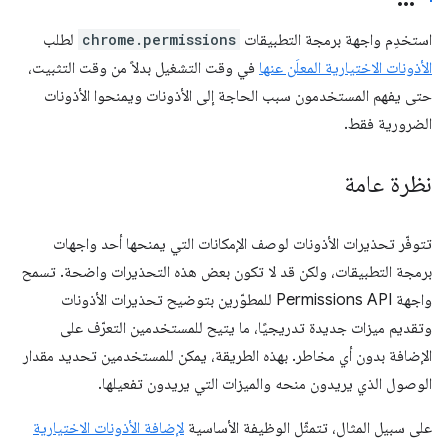
استخدِم واجهة برمجة التطبيقات
chrome.permissions
لطلب
الأذونات الاختيارية المعلَن عنها
في وقت التشغيل بدلاً من وقت التثبيت،
حتى يفهم المستخدمون سبب الحاجة إلى الأذونات ويمنحوا الأذونات
الضرورية فقط.
نظرة عامة
تتوفّر تحذيرات الأذونات لوصف الإمكانات التي يمنحها أحد واجهات
برمجة التطبيقات، ولكن قد لا تكون بعض هذه التحذيرات واضحة. تسمح
واجهة Permissions API للمطوّرين بتوضيح تحذيرات الأذونات
وتقديم ميزات جديدة تدريجيًا، ما يتيح للمستخدمين التعرّف على
الإضافة بدون أي مخاطر. بهذه الطريقة، يمكن للمستخدمين تحديد مقدار
الوصول الذي يريدون منحه والميزات التي يريدون تفعيلها.
على سبيل المثال، تتمثّل الوظيفة الأساسية
لإضافة الأذونات الاختيارية