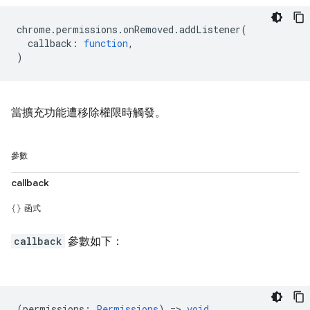
chrome
.
permissions
.
onRemoved
.
addListener
(
callback
:
function
,
)
當擴充功能遭移除權限時觸發。
參數
callback
函式
callback
參數如下：
(
permissions
:
Permissions
) =>
void