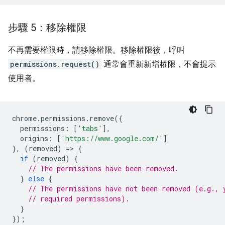
步驟 5：移除權限
不再需要權限時，請移除權限。移除權限後，呼叫
permissions.request()
通常會重新新增權限，不會提示
使用者。
chrome
.
permissions
.
remove
({
permissions
:
[
'tabs'
],
origins
:
[
'https://www.google.com/'
]
},
(
removed
)
=
>
{
if
(
removed
)
{
// The permissions have been removed.
}
else
{
// The permissions have not been removed (e.g., 
// required permissions).
}
});