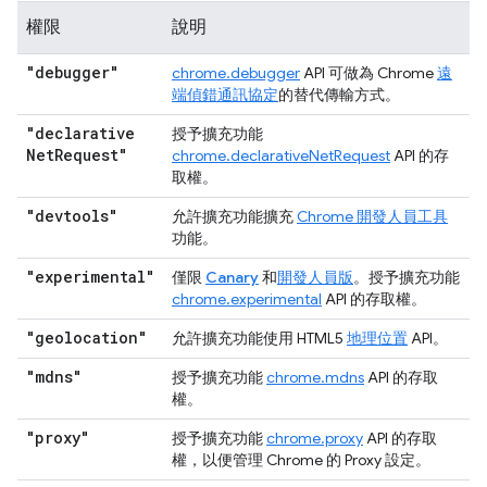
權限
說明
"debugger"
chrome.debugger
API 可做為 Chrome
遠
端偵錯通訊協定
的替代傳輸方式。
"declarative
授予擴充功能
Net
Request"
chrome.declarativeNetRequest
API 的存
取權。
"devtools"
允許擴充功能擴充
Chrome 開發人員工具
功能。
"experimental"
僅限
Canary
和
開發人員版
。
授予擴充功能
chrome.experimental
API 的存取權。
"geolocation"
允許擴充功能使用 HTML5
地理位置
API。
"mdns"
授予擴充功能
chrome.mdns
API 的存取
權。
"proxy"
授予擴充功能
chrome.proxy
API 的存取
權，以便管理 Chrome 的 Proxy 設定。