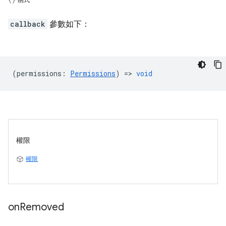
callback
參數如下：
(
permissions
:
Permissions
) =>
void
權限
權限
on
Removed