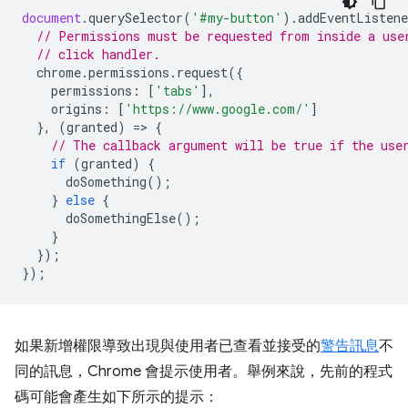
document
.
querySelector
(
'#my-button'
).
addEventListene
// Permissions must be requested from inside a use
// click handler.
chrome
.
permissions
.
request
({
permissions
:
[
'tabs'
],
origins
:
[
'https://www.google.com/'
]
},
(
granted
)
=
>
{
// The callback argument will be true if the use
if
(
granted
)
{
doSomething
();
}
else
{
doSomethingElse
();
}
});
});
如果新增權限導致出現與使用者已查看並接受的
警告訊息
不
同的訊息，Chrome 會提示使用者。舉例來說，先前的程式
碼可能會產生如下所示的提示：