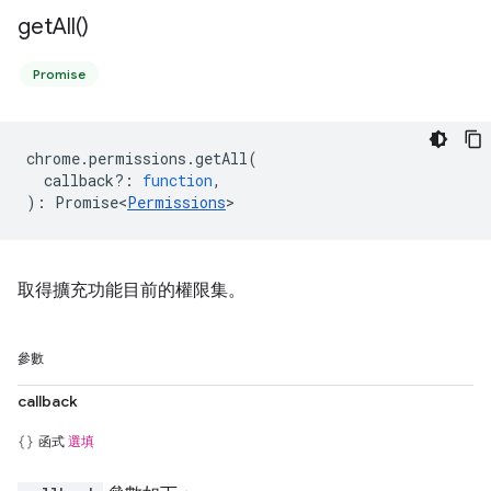
get
All(
)
Promise
chrome
.
permissions
.
getAll
(
callback?
:
function
,
)
:
Promise<
Permissions
>
取得擴充功能目前的權限集。
參數
callback
函式
選填