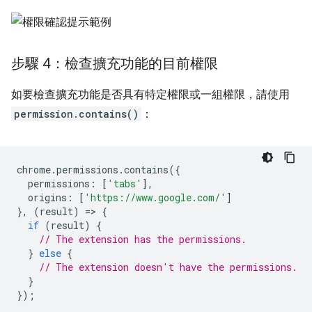
步驟 4：檢查擴充功能的目前權限
如要檢查擴充功能是否具有特定權限或一組權限，請使用
permission.contains()
：
chrome
.
permissions
.
contains
({
permissions
:
[
'tabs'
],
origins
:
[
'https://www.google.com/'
]
},
(
result
)
=
>
{
if
(
result
)
{
// The extension has the permissions.
}
else
{
// The extension doesn't have the permissions.
}
});