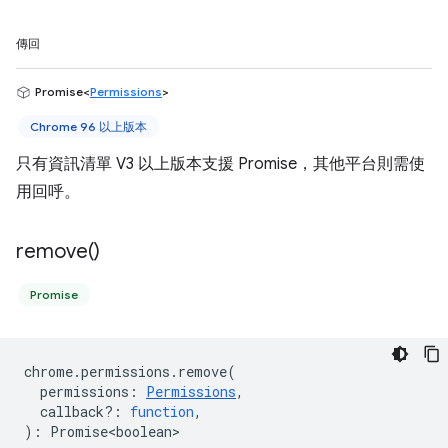
傳回
Promise<
Permissions
>
Chrome 96 以上版本
只有資訊清單 V3 以上版本支援 Promise，其他平台則需使
用回呼。
remove(
)
Promise
chrome
.
permissions
.
remove
(
permissions
:
Permissions
,
callback?
:
function
,
)
:
Promise<boolean>