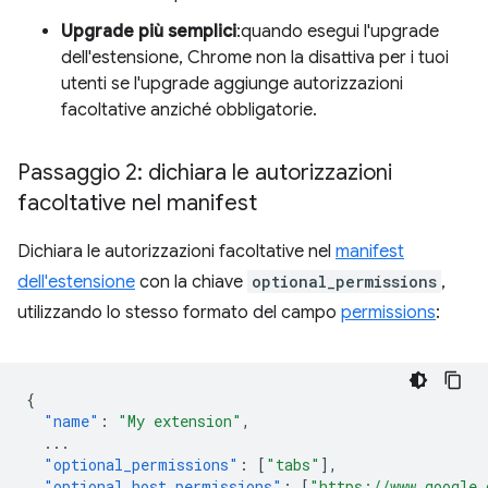
Upgrade più semplici
:quando esegui l'upgrade
dell'estensione, Chrome non la disattiva per i tuoi
utenti se l'upgrade aggiunge autorizzazioni
facoltative anziché obbligatorie.
Passaggio 2: dichiara le autorizzazioni
facoltative nel manifest
Dichiara le autorizzazioni facoltative nel
manifest
dell'estensione
con la chiave
optional_permissions
,
utilizzando lo stesso formato del campo
permissions
:
{
"name"
:
"My extension"
,
...
"optional_permissions"
:
[
"tabs"
],
"optional_host_permissions"
:
[
"https://www.google.