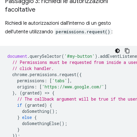
Passaggio 3: richiedi le autorizzazioni
facoltative
Richiedi le autorizzazioni dall'interno di un gesto
dell'utente utilizzando
permissions.request()
:
document
.
querySelector
(
'#my-button'
).
addEventListene
// Permissions must be requested from inside a use
// click handler.
chrome
.
permissions
.
request
({
permissions
:
[
'tabs'
],
origins
:
[
'https://www.google.com/'
]
},
(
granted
)
=
>
{
// The callback argument will be true if the use
if
(
granted
)
{
doSomething
();
}
else
{
doSomethingElse
();
}
});