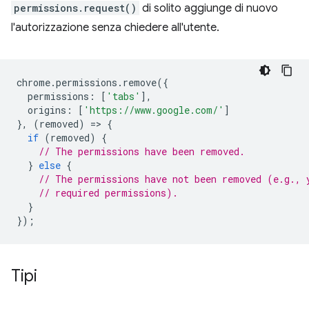
permissions.request()
di solito aggiunge di nuovo
l'autorizzazione senza chiedere all'utente.
chrome
.
permissions
.
remove
({
permissions
:
[
'tabs'
],
origins
:
[
'https://www.google.com/'
]
},
(
removed
)
=
>
{
if
(
removed
)
{
// The permissions have been removed.
}
else
{
// The permissions have not been removed (e.g., 
// required permissions).
}
});
Tipi