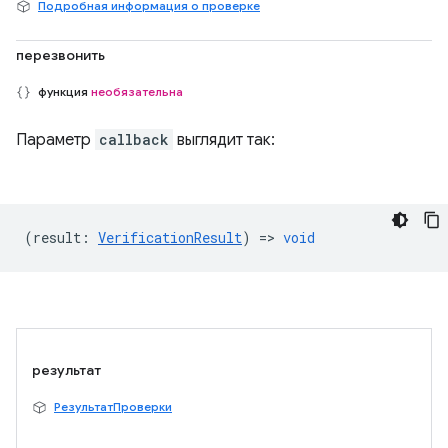
Подробная информация о проверке
перезвонить
функция
необязательна
Параметр
callback
выглядит так:
(
result
:
VerificationResult
) =>
void
результат
РезультатПроверки