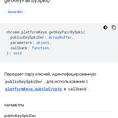
get
Key
Pair
By
Spki(
)
Хром 85+
chrome
.
platformKeys
.
getKeyPairBySpki
(
publicKeySpkiDer
:
ArrayBuffer
,
parameters
:
object
,
callback
:
function
,
)
:
void
Передает пару ключей, идентифицированную
publicKeySpkiDer
, для использования с
platformKeys.subtleCrypto
в
callback
.
ПАРАМЕТРЫ
publicKeySpkiDer