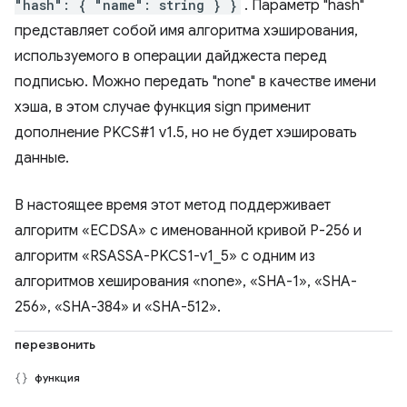
"hash": { "name": string } }
. Параметр "hash"
представляет собой имя алгоритма хэширования,
используемого в операции дайджеста перед
подписью. Можно передать "none" в качестве имени
хэша, в этом случае функция sign применит
дополнение PKCS#1 v1.5, но не будет хэшировать
данные.
В настоящее время этот метод поддерживает
алгоритм «ECDSA» с именованной кривой P-256 и
алгоритм «RSASSA-PKCS1-v1_5» с одним из
алгоритмов хеширования «none», «SHA-1», «SHA-
256», «SHA-384» и «SHA-512».
перезвонить
функция