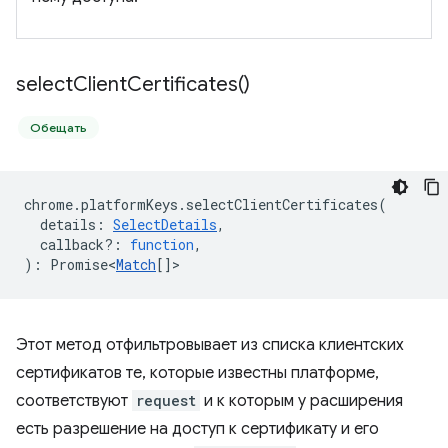
select
Client
Certificates(
)
Обещать
chrome
.
platformKeys
.
selectClientCertificates
(
details
:
SelectDetails
,
callback?
:
function
,
)
:
Promise<
Match
[]
>
Этот метод отфильтровывает из списка клиентских
сертификатов те, которые известны платформе,
соответствуют
request
и к которым у расширения
есть разрешение на доступ к сертификату и его