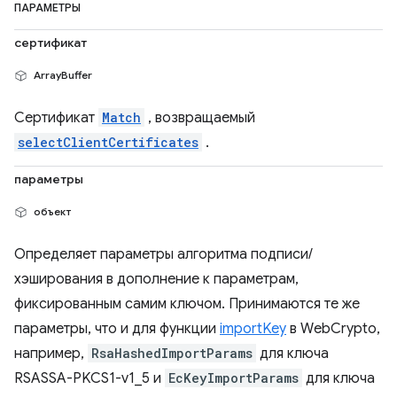
ПАРАМЕТРЫ
сертификат
ArrayBuffer
Сертификат
Match
, возвращаемый
selectClientCertificates
.
параметры
объект
Определяет параметры алгоритма подписи/
хэширования в дополнение к параметрам,
фиксированным самим ключом. Принимаются те же
параметры, что и для функции
importKey
в WebCrypto,
например,
RsaHashedImportParams
для ключа
RSASSA-PKCS1-v1_5 и
EcKeyImportParams
для ключа