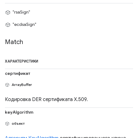
"rsaSign"
"ecdsaSign"
Match
ХАРАКТЕРИСТИКИ
сертификат
ArrayBuffer
Кодировка DER сертификата X.509.
keyAlgorithm
объект