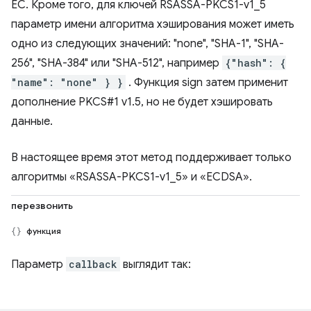
EC. Кроме того, для ключей RSASSA-PKCS1-v1_5
параметр имени алгоритма хэширования может иметь
одно из следующих значений: "none", "SHA-1", "SHA-
256", "SHA-384" или "SHA-512", например
{"hash": {
"name": "none" } }
. Функция sign затем применит
дополнение PKCS#1 v1.5, но не будет хэшировать
данные.
В настоящее время этот метод поддерживает только
алгоритмы «RSASSA-PKCS1-v1_5» и «ECDSA».
перезвонить
функция
Параметр
callback
выглядит так: