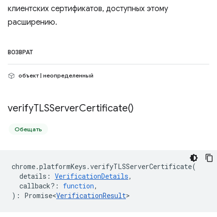
клиентских сертификатов, доступных этому
расширению.
ВОЗВРАТ
объект | неопределенный
verify
TLSServer
Certificate(
)
Обещать
chrome
.
platformKeys
.
verifyTLSServerCertificate
(
details
:
VerificationDetails
,
callback?
:
function
,
)
:
Promise<
VerificationResult
>