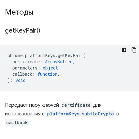
Методы
get
Key
Pair(
)
chrome
.
platformKeys
.
getKeyPair
(
certificate
:
ArrayBuffer
,
parameters
:
object
,
callback
:
function
,
)
:
void
Передает пару ключей
certificate
для
использования с
platformKeys.subtleCrypto
в
callback
.