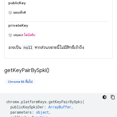
publicKey
ออบเจ็กต์
privateKey
object
ไม่บังคับ
อาจเป็น
null
หากส่วนขยายนี้ไม่มีสิทธิ์เข้าถึง
get
Key
Pair
By
Spki(
)
Chrome 85 ขึ้นไป
chrome
.
platformKeys
.
getKeyPairBySpki
(
publicKeySpkiDer
:
ArrayBuffer
,
parameters
:
object
,