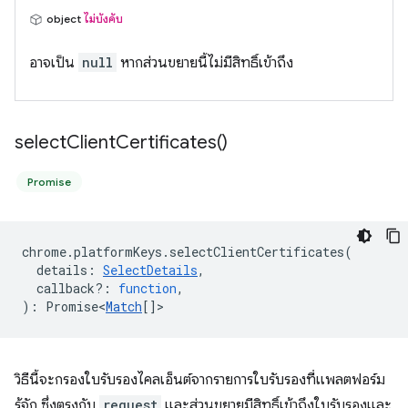
object
ไม่บังคับ
อาจเป็น
null
หากส่วนขยายนี้ไม่มีสิทธิ์เข้าถึง
select
Client
Certificates(
)
Promise
chrome
.
platformKeys
.
selectClientCertificates
(
details
:
SelectDetails
,
callback?
:
function
,
)
:
Promise<
Match
[]
>
วิธีนี้จะกรองใบรับรองไคลเอ็นต์จากรายการใบรับรองที่แพลตฟอร์ม
รู้จัก ซึ่งตรงกับ
request
และส่วนขยายมีสิทธิ์เข้าถึงใบรับรองและ