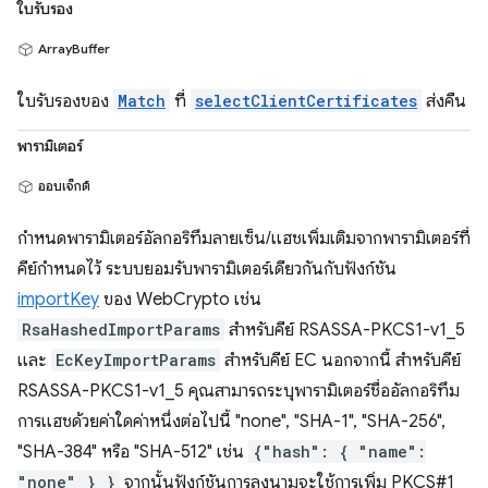
ใบรับรอง
ArrayBuffer
ใบรับรองของ
Match
ที่
selectClientCertificates
ส่งคืน
พารามิเตอร์
ออบเจ็กต์
กำหนดพารามิเตอร์อัลกอริทึมลายเซ็น/แฮชเพิ่มเติมจากพารามิเตอร์ที่
คีย์กำหนดไว้ ระบบยอมรับพารามิเตอร์เดียวกันกับฟังก์ชัน
importKey
ของ WebCrypto เช่น
RsaHashedImportParams
สำหรับคีย์ RSASSA-PKCS1-v1_5
และ
EcKeyImportParams
สำหรับคีย์ EC นอกจากนี้ สำหรับคีย์
RSASSA-PKCS1-v1_5 คุณสามารถระบุพารามิเตอร์ชื่ออัลกอริทึม
การแฮชด้วยค่าใดค่าหนึ่งต่อไปนี้ "none", "SHA-1", "SHA-256",
"SHA-384" หรือ "SHA-512" เช่น
{"hash": { "name":
"none" } }
จากนั้นฟังก์ชันการลงนามจะใช้การเพิ่ม PKCS#1