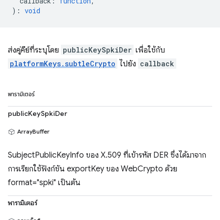
callback
:
function
,
)
:
void
ส่งคู่คีย์ที่ระบุโดย
publicKeySpkiDer
เพื่อใช้กับ
platformKeys.subtleCrypto
ไปยัง
callback
พารามิเตอร์
publicKeySpkiDer
ArrayBuffer
SubjectPublicKeyInfo ของ X.509 ที่เข้ารหัส DER ซึ่งได้มาจาก
การเรียกใช้ฟังก์ชัน exportKey ของ WebCrypto ด้วย
format="spki" เป็นต้น
พารามิเตอร์