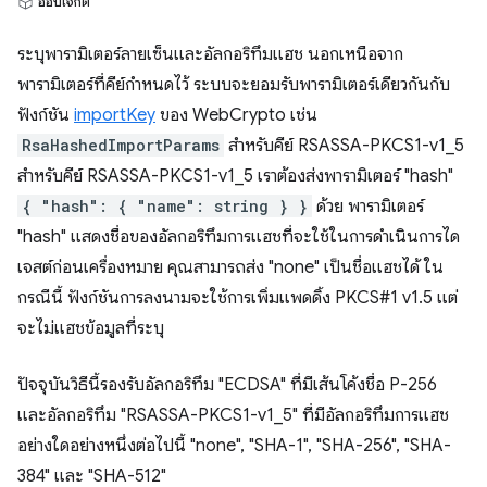
ออบเจ็กต์
ระบุพารามิเตอร์ลายเซ็นและอัลกอริทึมแฮช นอกเหนือจาก
พารามิเตอร์ที่คีย์กำหนดไว้ ระบบจะยอมรับพารามิเตอร์เดียวกันกับ
ฟังก์ชัน
importKey
ของ WebCrypto เช่น
RsaHashedImportParams
สำหรับคีย์ RSASSA-PKCS1-v1_5
สำหรับคีย์ RSASSA-PKCS1-v1_5 เราต้องส่งพารามิเตอร์ "hash"
{ "hash": { "name": string } }
ด้วย พารามิเตอร์
"hash" แสดงชื่อของอัลกอริทึมการแฮชที่จะใช้ในการดำเนินการได
เจสต์ก่อนเครื่องหมาย คุณสามารถส่ง "none" เป็นชื่อแฮชได้ ใน
กรณีนี้ ฟังก์ชันการลงนามจะใช้การเพิ่มแพดดิ้ง PKCS#1 v1.5 แต่
จะไม่แฮชข้อมูลที่ระบุ
ปัจจุบันวิธีนี้รองรับอัลกอริทึม "ECDSA" ที่มีเส้นโค้งชื่อ P-256
และอัลกอริทึม "RSASSA-PKCS1-v1_5" ที่มีอัลกอริทึมการแฮช
อย่างใดอย่างหนึ่งต่อไปนี้ "none", "SHA-1", "SHA-256", "SHA-
384" และ "SHA-512"