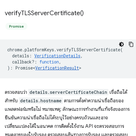
verify
TLSServer
Certificate(
)
Promise
chrome
.
platformKeys
.
verifyTLSServerCertificate
(
details
:
VerificationDetails
,
callback?
:
function
,
)
:
Promise<
VerificationResult
>
ตรวจสอบว่า
details.serverCertificateChain
เชื่อถือได้
สำหรับ
details.hostname
ตามการตั้งค่าความน่าเชื่อถือของ
แพลตฟอร์มหรือไม่ หมายเหตุ: ลักษณะการทำงานที่แท้จริงของการ
ยืนยันความน่าเชื่อถือไม่ได้ระบุไว้อย่างครบถ้วนและอาจ
เปลี่ยนแปลงได้ในอนาคต การติดตั้งใช้งาน API จะตรวจสอบการ
หมดอายุของใบรับรอง ตรวจสอบเส้นทางการรับรอง และตรวจสอบ