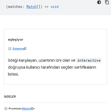
(
matches
:
Match
[]) =>
void
eşleşiyor
Eşleşme
[]
İsteği karşılayan, uzantının izni olan ve
interactive
doğruysa kullanıcı tarafından seçilen sertifikaların
listesi.
İADELER
Promise<
Match
[]>