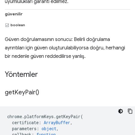
uyumlulukları garanti edilmez.
güvenilir
boolean
Güven doğrulamasının sonucu: Belirli doğrulama
ayrıntıları için güven oluşturulabiliyorsa doğru, herhangi
bir nedenle güven reddedilirse yanlış.
Yöntemler
get
Key
Pair(
)
chrome
.
platformKeys
.
getKeyPair
(
certificate
:
ArrayBuffer
,
parameters
:
object
,
callback
:
function
,