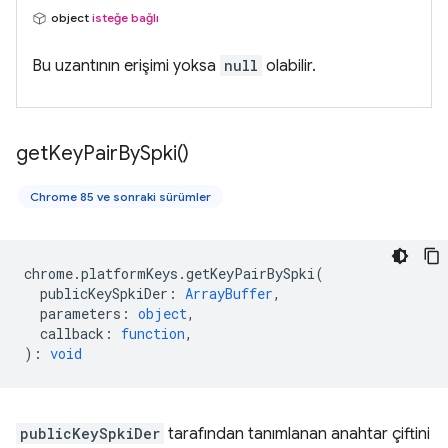
object
isteğe bağlı
Bu uzantının erişimi yoksa
null
olabilir.
get
Key
Pair
By
Spki(
)
Chrome 85 ve sonraki sürümler
chrome
.
platformKeys
.
getKeyPairBySpki
(
publicKeySpkiDer
:
ArrayBuffer
,
parameters
:
object
,
callback
:
function
,
)
:
void
publicKeySpkiDer
tarafından tanımlanan anahtar çiftini