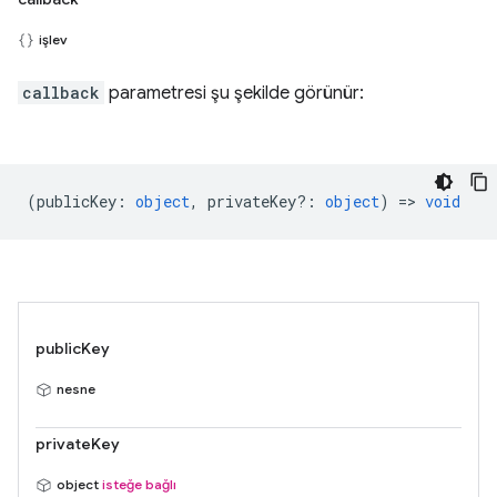
işlev
callback
parametresi şu şekilde görünür:
(
publicKey
:
object
,
privateKey?
:
object
) =>
void
publicKey
nesne
privateKey
object
isteğe bağlı