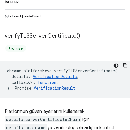
İADELER
object | undefined
verify
TLSServer
Certificate(
)
Promise
chrome
.
platformKeys
.
verifyTLSServerCertificate
(
details
:
VerificationDetails
,
callback?
:
function
,
)
:
Promise<
VerificationResult
>
Platformun güven ayarlarını kullanarak
details.serverCertificateChain
için
details.hostname
güvenilir olup olmadığını kontrol