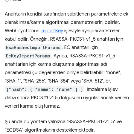
Anahtarın kendisi tarafından sabitlenen parametrelere ek
olarak imza/karma algoritması parametrelerini belirler.
WebCrypto'nun
importKey
işleviyle aynı parametreler
kabul edilir. Örneğin, RSASSA-PKCS1-v1_5 anahtarı için
RsaHashedImportParams
, EC anahtarı için
EcKeyImportParams
. Ayrıca, RSASSA-PKCS1-v1_5
anahtarları için karma oluşturma algoritması adı
parametresi şu değerlerden biriyle belirtilebilir: "none",
"SHA-1", "SHA-256", "SHA-384" veya "SHA-512", ör.
{"hash": { "name": "none" } }
. İmzalama işlevi
daha sonra PKCS#1 v1.5 dolgusunu uygular ancak verilen
verileri karma oluşturmaz.
Şu anda bu yöntem yalnızca "RSASSA-PKCS1-v1_5" ve
"ECDSA" algoritmalarını desteklemektedir.