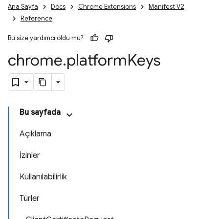
Ana Sayfa
Docs
Chrome Extensions
Manifest V2
Reference
Bu size yardımcı oldu mu?
chrome
.
platform
Keys
Bu sayfada
Açıklama
İzinler
Kullanılabilirlik
Türler