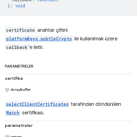
)
:
void
certificate
anahtar çiftini
platformKeys.subtleCrypto
ile kullanılmak üzere
callback
'e iletir.
PARAMETRELER
sertifika
ArrayBuffer
selectClientCertificates
tarafından döndürülen
Match
sertifikası.
parametreler
nesne