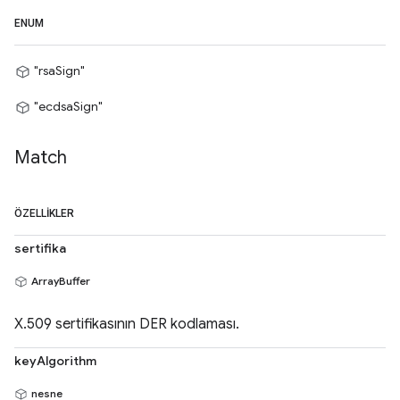
ENUM
"rsaSign"
"ecdsaSign"
Match
ÖZELLIKLER
sertifika
ArrayBuffer
X.509 sertifikasının DER kodlaması.
keyAlgorithm
nesne