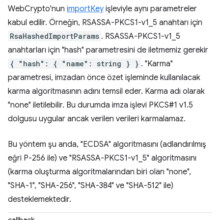
WebCrypto'nun
importKey
işleviyle aynı parametreler
kabul edilir. Örneğin, RSASSA-PKCS1-v1_5 anahtarı için
RsaHashedImportParams
. RSASSA-PKCS1-v1_5
anahtarları için "hash" parametresini de iletmemiz gerekir
{ "hash": { "name": string } }
. "Karma"
parametresi, imzadan önce özet işleminde kullanılacak
karma algoritmasının adını temsil eder. Karma adı olarak
"none" iletilebilir. Bu durumda imza işlevi PKCS#1 v1.5
dolgusu uygular ancak verilen verileri karmalamaz.
Bu yöntem şu anda, "ECDSA" algoritmasını (adlandırılmış
eğri P-256 ile) ve "RSASSA-PKCS1-v1_5" algoritmasını
(karma oluşturma algoritmalarından biri olan "none",
"SHA-1", "SHA-256", "SHA-384" ve "SHA-512" ile)
desteklemektedir.
callback