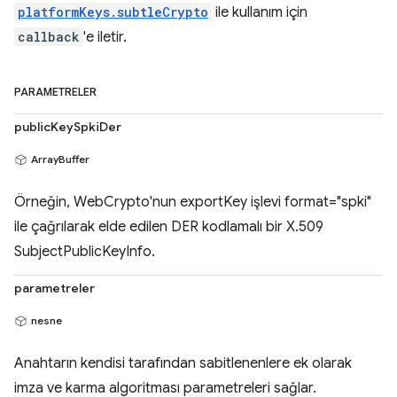
platformKeys.subtleCrypto
ile kullanım için
callback
'e iletir.
PARAMETRELER
publicKeySpkiDer
ArrayBuffer
Örneğin, WebCrypto'nun exportKey işlevi format="spki"
ile çağrılarak elde edilen DER kodlamalı bir X.509
SubjectPublicKeyInfo.
parametreler
nesne
Anahtarın kendisi tarafından sabitlenenlere ek olarak
imza ve karma algoritması parametreleri sağlar.