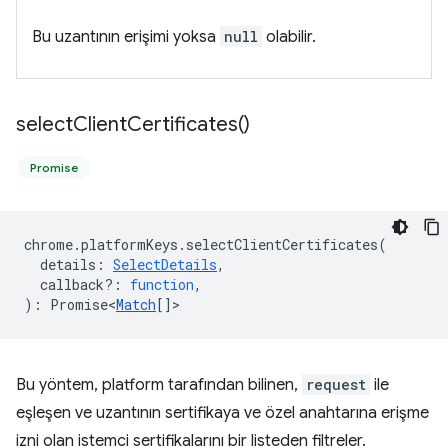
Bu uzantının erişimi yoksa
null
olabilir.
select
Client
Certificates(
)
Promise
chrome
.
platformKeys
.
selectClientCertificates
(
details
:
SelectDetails
,
callback?
:
function
,
)
:
Promise<
Match
[]
>
Bu yöntem, platform tarafından bilinen,
request
ile
eşleşen ve uzantının sertifikaya ve özel anahtarına erişme
izni olan istemci sertifikalarını bir listeden filtreler.