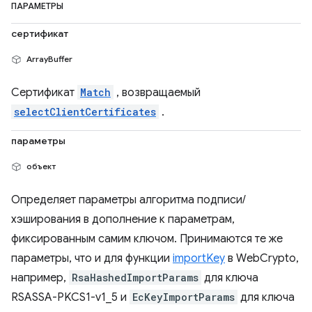
ПАРАМЕТРЫ
сертификат
ArrayBuffer
Сертификат
Match
, возвращаемый
selectClientCertificates
.
параметры
объект
Определяет параметры алгоритма подписи/
хэширования в дополнение к параметрам,
фиксированным самим ключом. Принимаются те же
параметры, что и для функции
importKey
в WebCrypto,
например,
RsaHashedImportParams
для ключа
RSASSA-PKCS1-v1_5 и
EcKeyImportParams
для ключа