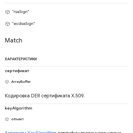
"rsaSign"
"ecdsaSign"
Match
ХАРАКТЕРИСТИКИ
сертификат
ArrayBuffer
Кодировка DER сертификата X.509.
keyAlgorithm
объект