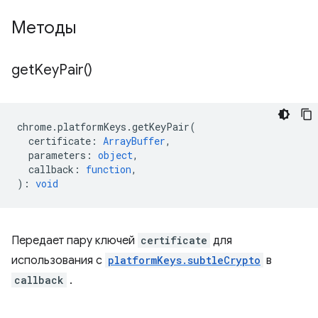
Методы
get
Key
Pair(
)
chrome
.
platformKeys
.
getKeyPair
(
certificate
:
ArrayBuffer
,
parameters
:
object
,
callback
:
function
,
)
:
void
Передает пару ключей
certificate
для
использования с
platformKeys.subtleCrypto
в
callback
.