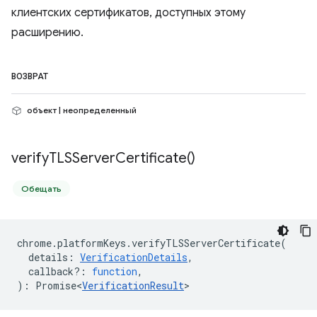
клиентских сертификатов, доступных этому
расширению.
ВОЗВРАТ
объект | неопределенный
verify
TLSServer
Certificate(
)
Обещать
chrome
.
platformKeys
.
verifyTLSServerCertificate
(
details
:
VerificationDetails
,
callback?
:
function
,
)
:
Promise<
VerificationResult
>