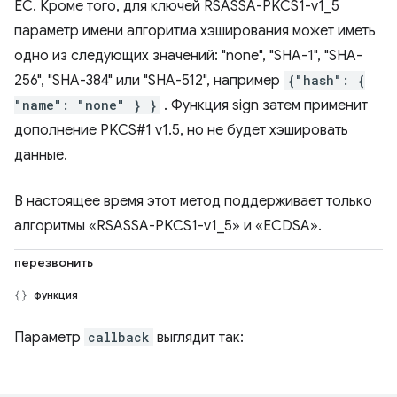
EC. Кроме того, для ключей RSASSA-PKCS1-v1_5
параметр имени алгоритма хэширования может иметь
одно из следующих значений: "none", "SHA-1", "SHA-
256", "SHA-384" или "SHA-512", например
{"hash": {
"name": "none" } }
. Функция sign затем применит
дополнение PKCS#1 v1.5, но не будет хэшировать
данные.
В настоящее время этот метод поддерживает только
алгоритмы «RSASSA-PKCS1-v1_5» и «ECDSA».
перезвонить
функция
Параметр
callback
выглядит так: