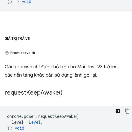
() =>
void
GIÁ TRỊ TRẢ VỀ
Promise<void>
Các promise chỉ được hỗ trợ cho Manifest V3 trở lên,
các nền tảng khác cần sử dụng lệnh gọi lại.
request
Keep
Awake(
)
chrome
.
power
.
requestKeepAwake
(
level
:
Level
,
)
:
void