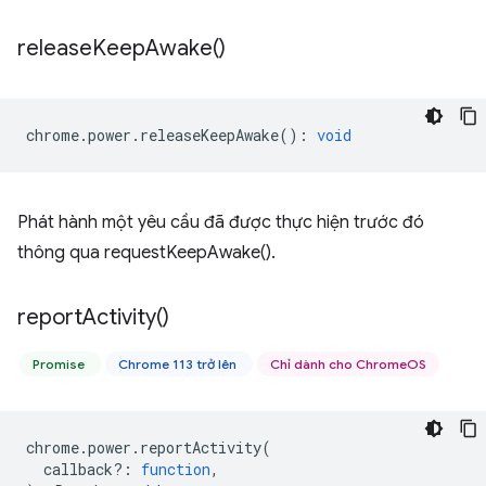
release
Keep
Awake(
)
chrome
.
power
.
releaseKeepAwake
()
:
void
Phát hành một yêu cầu đã được thực hiện trước đó
thông qua requestKeepAwake().
report
Activity(
)
Promise
Chrome 113 trở lên
Chỉ dành cho ChromeOS
chrome
.
power
.
reportActivity
(
callback?
:
function
,