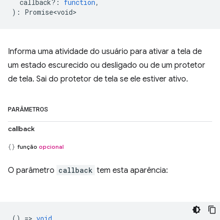
callback?
:
function
,
)
:
Promise<void>
Informa uma atividade do usuário para ativar a tela de
um estado escurecido ou desligado ou de um protetor
de tela. Sai do protetor de tela se ele estiver ativo.
PARÂMETROS
callback
função
opcional
O parâmetro
callback
tem esta aparência:
() =>
void