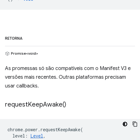
RETORNA
Promise<void>
As promessas só são compatíveis com o Manifest V3 e
versões mais recentes. Outras plataformas precisam
usar callbacks.
request
Keep
Awake(
)
chrome
.
power
.
requestKeepAwake
(
level
:
Level
,