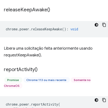
release
Keep
Awake(
)
chrome
.
power
.
releaseKeepAwake
()
:
void
Libera uma solicitação feita anteriormente usando
requestKeepAwake().
report
Activity(
)
Promise
Chrome 113 ou mais recente
Somente no
ChromeOS
chrome
.
power
.
reportActivity
(