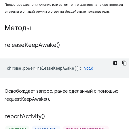
Предотвращает отключение или затемнение дисплея, а также переход
системы в спящий режим в ответ на бездействие пользователя.
Методы
release
Keep
Awake(
)
chrome
.
power
.
releaseKeepAwake
()
:
void
Освобождает запрос, ранее сделанный с помощью
requestKeepAwake().
report
Activity(
)
Обещаем
Chrome 113+
только для ChromeOS