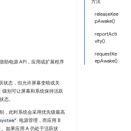
方法
releaseKee
pAwake()
reportActi
vity()
requestKe
epAwake()
助电源 API，应用或扩展程序
跃状态，但允许屏幕变暗或关
级别可让屏幕和系统保持活跃
状态。
别，此时系统会采用优先级最高
system"
电源管理，而应用 B
。如果应用 A 仍处于活跃状