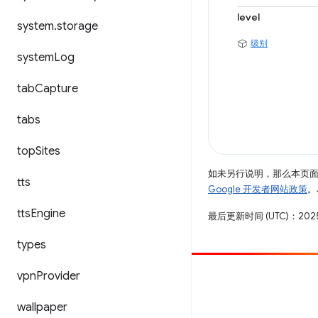
level
system
.
storage
级别
system
Log
tab
Capture
tabs
top
Sites
如未另行说明，那么本页
tts
Google 开发者网站政策
。
tts
Engine
最后更新时间 (UTC)：2025
types
vpn
Provider
参与
提交 bug
wallpaper