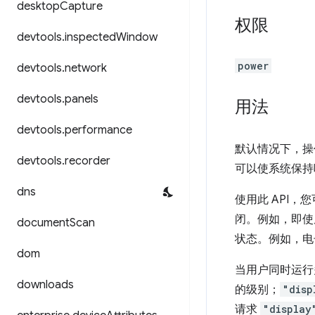
desktop
Capture
权限
devtools
.
inspected
Window
power
devtools
.
network
devtools
.
panels
用法
devtools
.
performance
默认情况下，操
devtools
.
recorder
可以使系统保持
dns
使用此 API，
闭。例如，即使
document
Scan
状态。例如，电
dom
当用户同时运行
downloads
的级别；
"disp
请求
"display