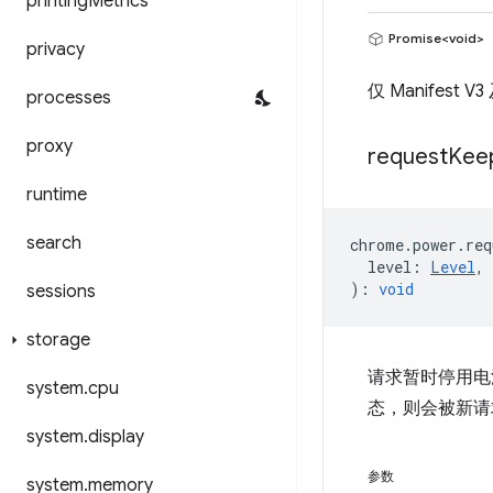
printing
Metrics
Promise<void>
privacy
仅 Manifes
processes
proxy
request
Kee
runtime
search
chrome
.
power
.
req
level
:
Level
,
)
:
void
sessions
storage
请求暂时停用电
system
.
cpu
态，则会被新请
system
.
display
参数
system
.
memory