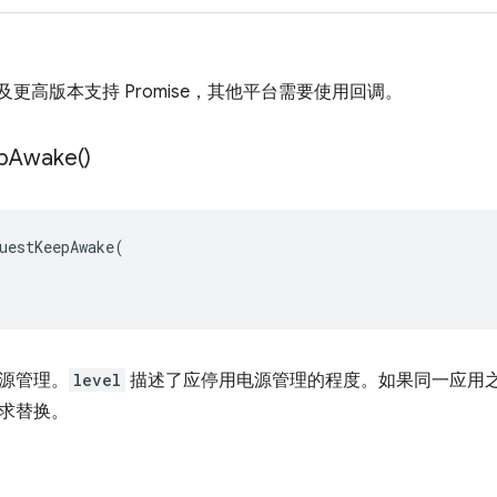
t V3 及更高版本支持 Promise，其他平台需要使用回调。
p
Awake(
)
uestKeepAwake
(
源管理。
level
描述了应停用电源管理的程度。如果同一应用
求替换。