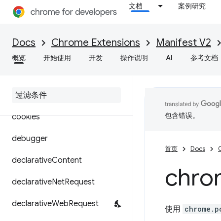
文档
案例研究
browsingData
certificateProvider
Docs
Chrome Extensions
Manifest V2
commands
概览
开始使用
开发
操作说明
AI
参考文档
content
Settings
context
Menus
包含错误。
cookies
debugger
首页
Docs
declarative
Content
chro
declarative
Net
Request
declarative
Web
Request
使用
chrome.p