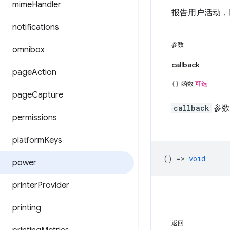
mime
Handler
报告用户活动，
notifications
参数
omnibox
callback
page
Action
函数
可选
page
Capture
callback
参数
permissions
platform
Keys
() =>
void
power
printer
Provider
printing
返回