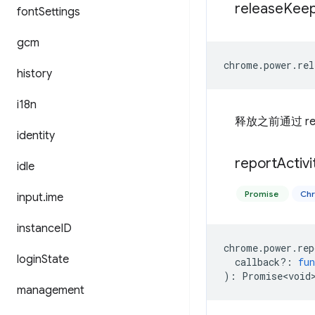
release
Kee
font
Settings
gcm
chrome
.
power
.
rel
history
i18n
释放之前通过 req
identity
report
Activi
idle
Promise
Ch
input
.
ime
instance
ID
chrome
.
power
.
rep
login
State
callback?
:
fun
)
:
Promise<void
management