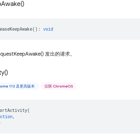
p
Awake(
)
easeKeepAwake
()
:
void
uestKeepAwake() 发出的请求。
ty(
)
rome 113 及更高版本
仅限 ChromeOS
ortActivity
(
ction
,
>