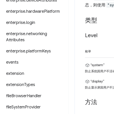
enterprise
.
device
Attributes
态，则使用
"sy
enterprise
.
hardware
Platform
类型
enterprise
.
login
enterprise
.
networking
Level
Attributes
enterprise
.
platform
Keys
枚举
events
“system”
防止系统因用户不活
extension
“display”
extension
Types
防止显示屏因用户不
file
Browser
Handler
方法
file
System
Provider