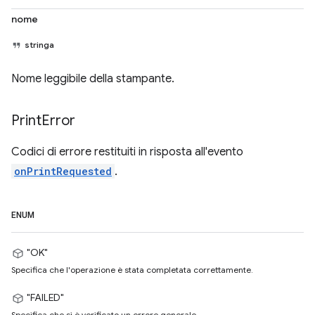
nome
stringa
Nome leggibile della stampante.
Print
Error
Codici di errore restituiti in risposta all'evento
onPrintRequested
.
ENUM
"OK"
Specifica che l'operazione è stata completata correttamente.
"FAILED"
Specifica che si è verificato un errore generale.