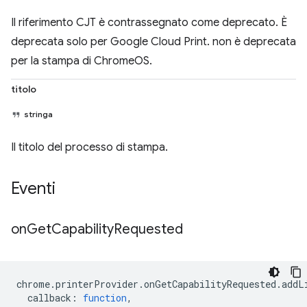
Il riferimento CJT è contrassegnato come deprecato. È
deprecata solo per Google Cloud Print. non è deprecata
per la stampa di ChromeOS.
titolo
stringa
Il titolo del processo di stampa.
Eventi
on
Get
Capability
Requested
chrome
.
printerProvider
.
onGetCapabilityRequested
.
addL
callback
:
function
,