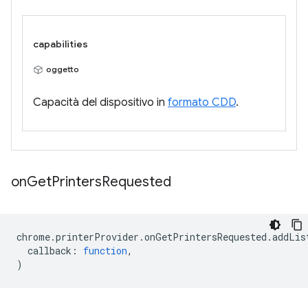
capabilities
oggetto
Capacità del dispositivo in
formato CDD
.
on
Get
Printers
Requested
chrome
.
printerProvider
.
onGetPrintersRequested
.
addLis
callback
:
function
,
)