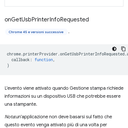
on
Get
Usb
Printer
Info
Requested
.
Chrome 45 e versioni successive
chrome
.
printerProvider
.
onGetUsbPrinterInfoRequested
.
callback
:
function
,
)
L'evento viene attivato quando Gestione stampa richiede
informazioni su un dispositivo USB che potrebbe essere
una stampante.
Nota
:un'applicazione non deve basarsi sul fatto che
questo evento venga attivato più di una volta per