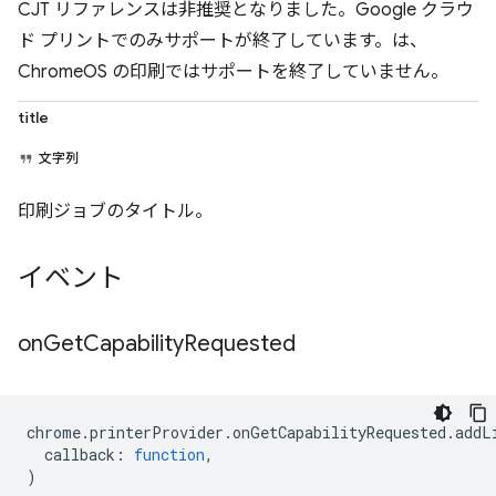
CJT リファレンスは非推奨となりました。Google クラウ
ド プリントでのみサポートが終了しています。は、
ChromeOS の印刷ではサポートを終了していません。
title
文字列
印刷ジョブのタイトル。
イベント
on
Get
Capability
Requested
chrome
.
printerProvider
.
onGetCapabilityRequested
.
addL
callback
:
function
,
)