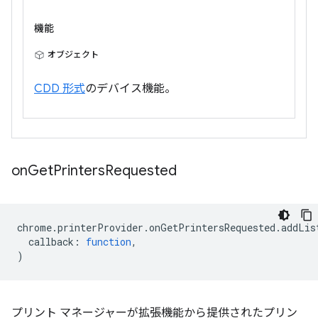
機能
オブジェクト
CDD 形式
のデバイス機能。
on
Get
Printers
Requested
chrome
.
printerProvider
.
onGetPrintersRequested
.
addLis
callback
:
function
,
)
プリント マネージャーが拡張機能から提供されたプリン