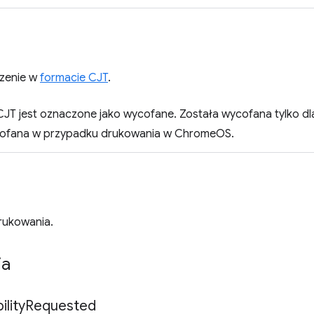
zenie w
formacie CJT
.
JT jest oznaczone jako wycofane. Została wycofana tylko dl
ycofana w przypadku drukowania w ChromeOS.
rukowania.
ia
lity
Requested