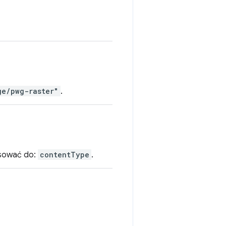
ge/pwg-raster"
.
asować do:
contentType
.