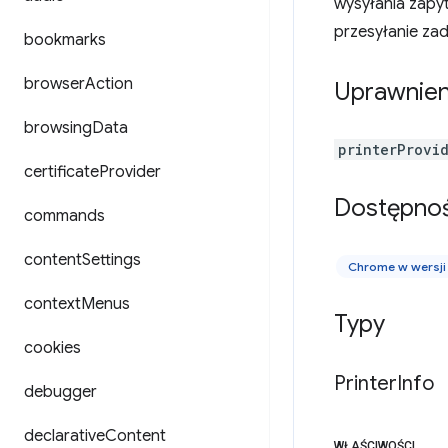
wysyłania zapyt
przesyłanie za
bookmarks
browser
Action
Uprawnien
browsing
Data
printerProvi
certificate
Provider
Dostępno
commands
content
Settings
Chrome w wersji
context
Menus
Typy
cookies
Printer
Info
debugger
declarative
Content
WŁAŚCIWOŚCI