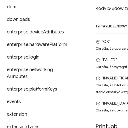
dom
Kody błędów z
downloads
TYP WYLICZENIOWY
enterprise
.
device
Attributes
"OK"
enterprise
.
hardware
Platform
Określa, że operacj
enterprise
.
login
"FAILED"
Określa, że wystąpił
enterprise
.
networking
Attributes
"INVALID_TICK
Określa, że bilet dr
enterprise
.
platform
Keys
stanie obsłużyć wsz
events
"INVALID_DAT
Określa, że dokumen
extension
Print
Job
extension
Types