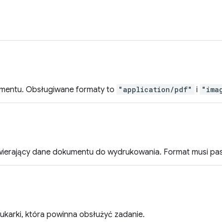
umentu. Obsługiwane formaty to
"application/pdf"
i
"ima
wierający dane dokumentu do wydrukowania. Format musi p
rukarki, która powinna obsłużyć zadanie.