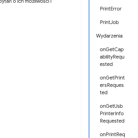
ytań o ich możliwości i
PrintError
PrintJob
Wydarzenia
onGetCap
abilityRequ
ested
onGetPrint
ersReques
ted
onGetUsb
PrinterInfo
Requested
onPrintReq