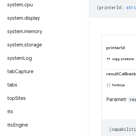
system
.
cpu
(
printerId
:
stri
system
.
display
system
.
memory
system
.
storage
printerId
system
Log
ciąg znaków
tab
Capture
resultCallback
tabs
funkcja
top
Sites
Parametr
re
tts
tts
Engine
(
capabiliti