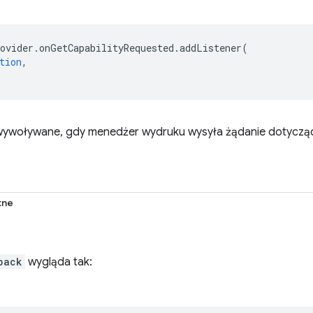
ovider
.
onGetCapabilityRequested
.
addListener
(
tion
,
 wywoływane, gdy menedżer wydruku wysyła żądanie dotyczące
tne
back
wygląda tak: