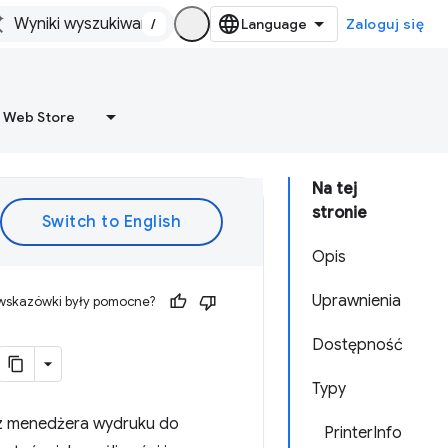
/
Zaloguj się
 Web Store
Na tej
stronie
Opis
Uprawnienia
 wskazówki były pomocne?
Dostępność
Typy
z menedżera wydruku do
PrinterInfo