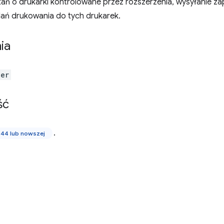
ań o drukarki kontrolowane przez rozszerzenia, wysyłanie zap
dań drukowania do tych drukarek.
ia
der
ść
.
 44 lub nowszej