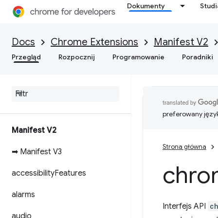
Dokumenty
Stud
Docs
Chrome Extensions
Manifest V2
Przegląd
Rozpocznij
Programowanie
Poradniki
preferowany języ
Manifest V2
Strona główna
➡ Manifest V3
chro
accessibility
Features
alarms
Interfejs API
c
audio