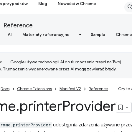
ia przypadków
Blog
Nowości w Chrome
Reference
AI
Materiały referencyjne
Sample
Chrome
Google używa technologii AI do tłumaczenia treści na Twój
k. Tłumaczenia wygenerowane przez AI mogą zawierać błędy.
Docs
Chrome Extensions
Manifest V2
Reference
Czy te
me
.
printer
Provider
hrome.printerProvider
udostępnia zdarzenia używane prze