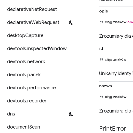
declarative
Net
Request
opis
declarative
Web
Request
ciąg znaków
op
desktop
Capture
Zrozumiały dla 
devtools
.
inspected
Window
id
ciąg znaków
devtools
.
network
Unikalny identyf
devtools
.
panels
nazwa
devtools
.
performance
ciąg znaków
devtools
.
recorder
Zrozumiała dla 
dns
document
Scan
Print
Error