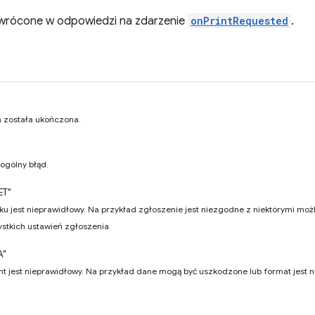
wrócone w odpowiedzi na zdarzenie
onPrintRequested
.
a została ukończona.
 ogólny błąd.
ET"
uku jest nieprawidłowy. Na przykład zgłoszenie jest niezgodne z niektórymi możl
ystkich ustawień zgłoszenia.
A"
t jest nieprawidłowy. Na przykład dane mogą być uszkodzone lub format jest 