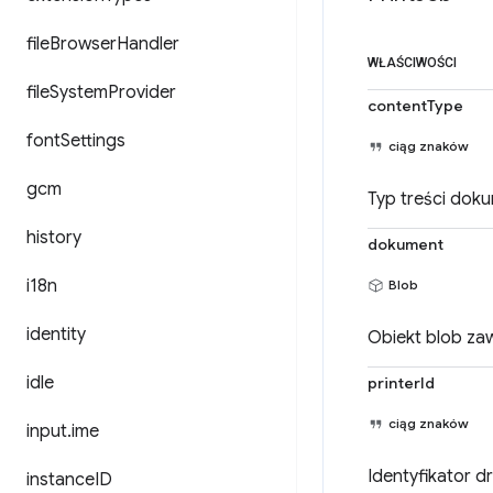
file
Browser
Handler
WŁAŚCIWOŚCI
file
System
Provider
contentType
font
Settings
ciąg znaków
gcm
Typ treści dok
history
dokument
i18n
Blob
identity
Obiekt blob za
idle
printerId
ciąg znaków
input
.
ime
Identyfikator d
instance
ID