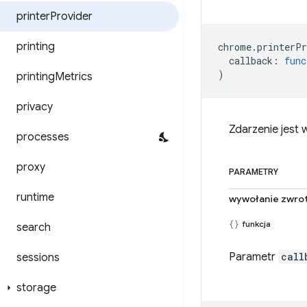
printer
Provider
printing
chrome
.
printerPr
callback
:
func
)
printing
Metrics
privacy
Zdarzenie jest
processes
proxy
PARAMETRY
runtime
wywołanie zwro
funkcja
search
Parametr
call
sessions
storage