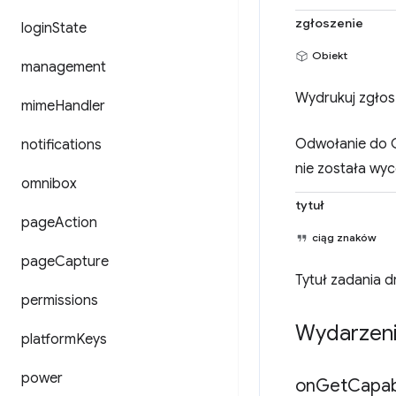
zgłoszenie
login
State
Obiekt
management
Wydrukuj zgłos
mime
Handler
Odwołanie do C
notifications
nie została w
omnibox
tytuł
page
Action
ciąg znaków
page
Capture
Tytuł zadania d
permissions
Wydarzen
platform
Keys
power
on
Get
Capabi